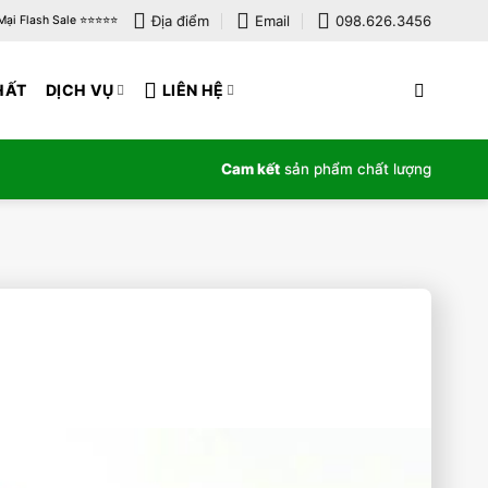
Địa điểm
Email
098.626.3456
i Flash Sale ⭐️⭐️⭐️⭐️⭐️
HẤT
DỊCH VỤ
LIÊN HỆ
Cam kết
sản phẩm chất lượng