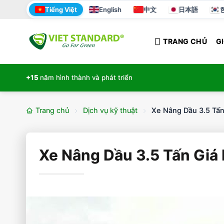
Bỏ
Tiếng Việt
English
中文
日本語
qua
nội
TRANG CHỦ
GI
dung
+15
năm hình thành và phát triển
Trang chủ
Dịch vụ kỹ thuật
Xe Nâng Dầu 3.5 Tấn
Xe Nâng Dầu 3.5 Tấn Giá