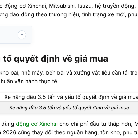
 động cơ Xinchai, Mitsubishi, Isuzu, hệ truyền động,
ường dao động theo thương hiệu, tình trạng xe mới, ph
về giá mua
 tố quyết định về giá mua
 việc
 giá
ho bãi, nhà máy, bến bãi và xưởng vật liệu cần tải tr
sử dụng
 chuẩn vận hành thực tế.
Xe nâng dầu 3.5 tấn và yếu tố quyết định về giá mua
tấn giá bao
n dùng
động cơ Xinchai
cho chi phí đầu tư thấp hơn, 
iá 2026 cũng thay đổi theo nguồn hàng, tồn kho, phụ t