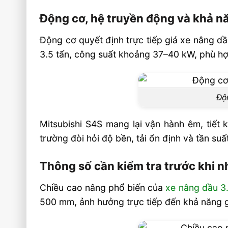
Nên chọn động cơ nào cho xe nâng dầu 3
Động cơ, hệ truyền động và khả n
Vietstandard có hỗ trợ chọn cấu hình 
Động cơ quyết định trực tiếp giá xe nâng dầ
3.5 tấn không?
3.5 tấn, công suất khoảng 37–40 kW, phù hợ
Video: Xe Nâng Dầu 3.5 Tấn Giá Bao Nhi
Mới Nhất 2026
Sản phẩm đề xuất
Độn
Liên hệ mua sản phẩm
Mitsubishi S4S mang lại vận hành êm, tiết 
trường đòi hỏi độ bền, tải ổn định và tần suấ
Thông số cần kiểm tra trước khi n
Chiều cao nâng phổ biến của
xe nâng dầu 3.
500 mm, ảnh hưởng trực tiếp đến khả năng gi