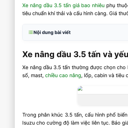
Xe nâng dầu 3.5 tấn giá bao nhiêu
phụ thuộc
tiêu chuẩn khí thải và cấu hình càng. Giá th
Nội dung bài viết
Xe nâng dầu 3.5 tấn và yếu tố quyết định 
Xe nâng dầu 3.5 tấn và yếu
Động cơ, hệ truyền động và khả năng làm
Thông số cần kiểm tra trước khi nhận báo
Xe nâng dầu 3.5 tấn thường được chọn cho k
Báo giá xe nâng dầu 3.5 tấn theo nhu cầu 
số, mast,
chiều cao nâng
, lốp, cabin và tiêu
Khung giá tham khảo theo cấu hình
Cách chọn xe phù hợp trước khi mua
Câu hỏi thường gặp về xe nâng dầu 3.5 
nhiêu FAQ
Trong phân khúc 3.5 tấn, cấu hình phổ biế
Isuzu cho cường độ làm việc liên tục. Báo g
Xe nâng dầu 3.5 tấn giá bao nhiêu ?