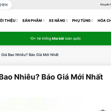
한국어
Khuyến Mạ
ỚI THIỆU
SẢN PHẨM
XE NÂNG
PHỤ TÙNG
HÓA C
10+ hệ thống
kho bãi
toàn quốc
 Giá Bao Nhiêu? Báo Giá Mới Nhất
 Bao Nhiêu? Báo Giá Mới Nhất