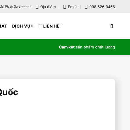
Địa điểm
Email
098.626.3456
i Flash Sale ⭐️⭐️⭐️⭐️⭐️
HẤT
DỊCH VỤ
LIÊN HỆ
Cam kết
sản phẩm chất lượng
Quốc