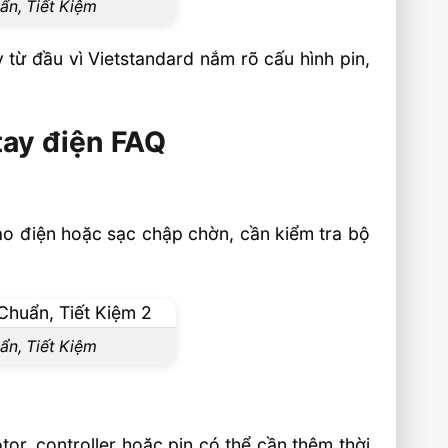
n, Tiết Kiệm
từ đầu vì Vietstandard nắm rõ cấu hình pin,
tay điện FAQ
ào điện hoặc sạc chập chờn, cần kiểm tra bộ
n, Tiết Kiệm
tor, controller hoặc pin có thể cần thêm thời