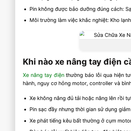
Sửa xe nâng tay điện mất bao lâu?
Pin không được bảo dưỡng đúng cách: Sạc 
Doanh nghiệp nên bảo dưỡng định kỳ 
Môi trường làm việc khắc nghiệt: Kho lạ
lần?
Vietstandard dịch vụ sửa chữa xe nâng t
toàn quốc
Liên hệ mua sản phẩm
Khi nào xe nâng tay điện 
Xe nâng tay điện
thường báo lỗi qua hiện tư
hành, nguy cơ hỏng motor, controller và bìn
Xe không nâng đủ tải hoặc nâng lên rồi tụ
Pin sạc đầy nhưng thời gian sử dụng giảm
Xe phát tiếng kêu bất thường ở cụm mot