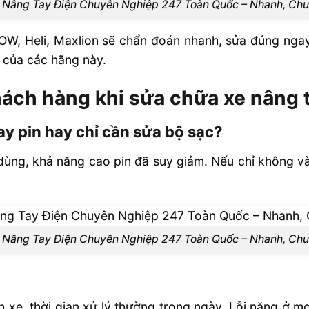
 Nâng Tay Điện Chuyên Nghiệp 247 Toàn Quốc – Nhanh, Chuẩ
W, Heli, Maxlion sẽ chẩn đoán nhanh, sửa đúng ngay 
m của các hãng này.
ách hàng khi sửa chữa xe nâng 
ay pin hay chỉ cần sửa bộ sạc?
dùng, khả năng cao pin đã suy giảm. Nếu chỉ không v
 Nâng Tay Điện Chuyên Nghiệp 247 Toàn Quốc – Nhanh, Chuẩ
?
 xe, thời gian xử lý thường trong ngày. Lỗi nặng ở mo