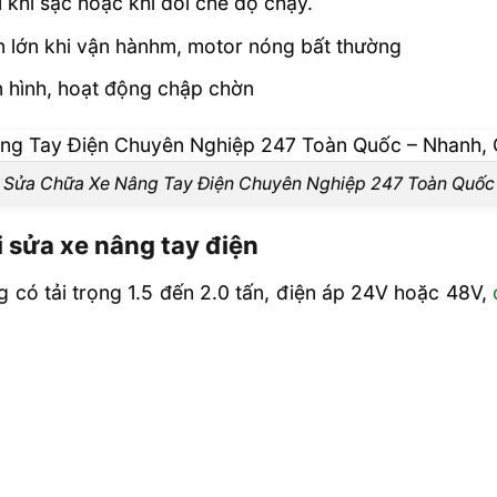
au khi sạc hoặc khi đổi chế độ chạy.
n lớn khi vận hànhm, motor nóng bất thường
àn hình, hoạt động chập chờn
Sửa Chữa Xe Nâng Tay Điện Chuyên Nghiệp 247 Toàn Quốc
i sửa xe nâng tay điện
 có tải trọng 1.5 đến 2.0 tấn, điện áp 24V hoặc 48V,