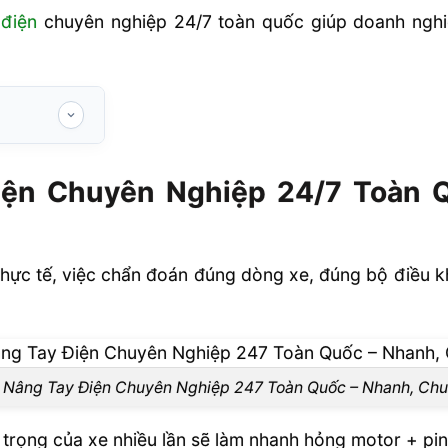
 điện
chuyên nghiệp 24/7 toàn quốc giúp doanh nghiệp
ghiệp 24/7
ện Chuyên Nghiệp 24/7 Toàn Q
ay?
 xe nâng tay
thực tế, việc chẩn đoán đúng dòng xe, đúng bộ điều kh
n kỹ thuật
sửa chữa xe
 Nâng Tay Điện Chuyên Nghiệp 247 Toàn Quốc – Nhanh, Chuẩ
 hay chỉ cần
ải trọng của xe nhiều lần sẽ làm nhanh hỏng motor + pi