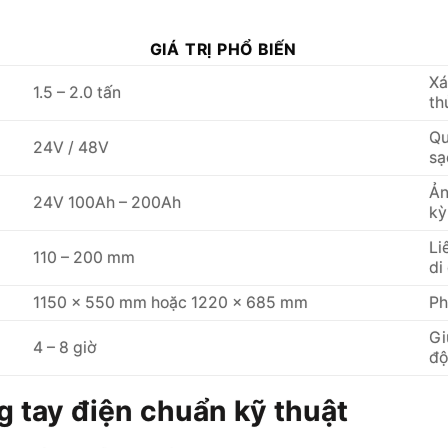
GIÁ TRỊ PHỔ BIẾN
Xá
1.5 – 2.0 tấn
th
Qu
24V / 48V
sạ
Ản
24V 100Ah – 200Ah
kỳ
Li
110 – 200 mm
di
1150 x 550 mm hoặc 1220 x 685 mm
Ph
Gi
4 – 8 giờ
độ
g tay điện chuẩn kỹ thuật