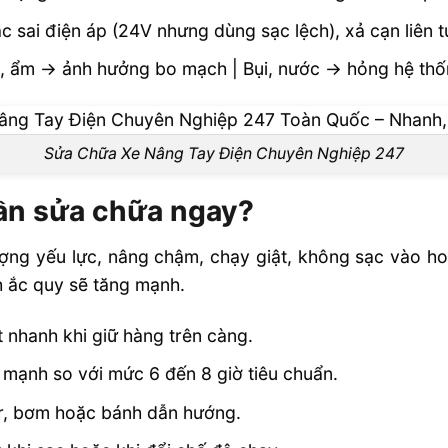
sai điện áp (24V nhưng dùng sạc lệch), xả cạn liên t
bao lâu một
nh, ẩm → ảnh hưởng bo mạch | Bụi, nước → hỏng hệ thố
ay điện 24/7
Sửa Chữa Xe Nâng Tay Điện Chuyên Nghiệp 247
cần sửa chữa ngay?
ợng yếu lực, nâng chậm, chạy giật, không sạc vào hoặ
h ắc quy sẽ tăng mạnh.
t nhanh khi giữ hàng trên càng.
 mạnh so với mức 6 đến 8 giờ tiêu chuẩn.
or, bơm hoặc bánh dẫn hướng.