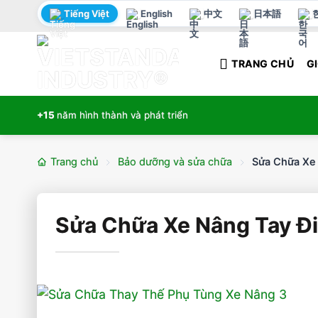
Bỏ
Tiếng Việt
English
中文
日本語
qua
nội
TRANG CHỦ
GI
dung
+15
năm hình thành và phát triển
Trang chủ
Bảo dưỡng và sửa chữa
Sửa Chữa Xe
Sửa Chữa Xe Nâng Tay Đ