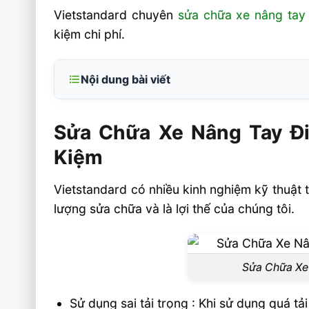
Vietstandard chuyên
sửa chữa xe nâng tay
kiệm chi phí.
Nội dung bài viết
Sửa Chữa Xe Nâng Tay Điện Chuyên N
Toàn Quốc – Nhanh, Chuẩn, Tiết Kiệm
Sửa Chữa Xe Nâng Tay Đi
Khi nào xe nâng tay điện cần sửa chữa ng
Kiệm
Thông số kỹ thuật cần kiểm tra khi sửa
Vietstandard có nhiều kinh nghiệm kỹ thuật 
điện
lượng sửa chữa và là lợi thế của chúng tôi.
Quy trình sửa chữa xe nâng tay điện chuẩ
Câu hỏi thường gặp của khách hàng khi 
nâng tay điện FAQ
Sửa Chữa Xe
Xe nâng tay điện của tôi có cần thay pin
Sử dụng sai tải trọng : Khi sử dụng quá t
sửa bộ sạc?