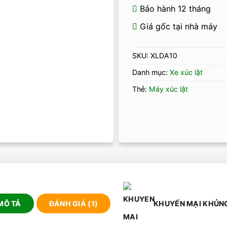
Bảo hành 12 tháng
Giá gốc tại nhà máy
SKU:
XLDA10
Danh mục:
Xe xúc lật
Thẻ:
Máy xúc lật
MÔ TẢ
ĐÁNH GIÁ (1)
KHUYẾN MẠI KHỦN