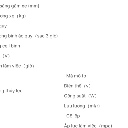
sáng gầm xe (mm)
ượng xe（kg)
quy
ợng bình ắc quy（sạc 3 giờ)
 cell bình
hế（V）
an làm việc（giờ）
Mã mô tơ
Điện thế（v）
ng thủy lực
Công suất（W）
Lưu lượng（ml/r)
Cỡ lốp
Áp lực làm việc（mpa)