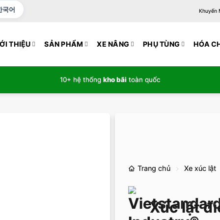
한국어
Khuyến Mạ
ỚI THIỆU
SẢN PHẨM
XE NÂNG
PHỤ TÙNG
HÓA C
10+ hệ thống
kho bãi
toàn quốc
Trang chủ
Xe xúc lật
Xúc lật đ