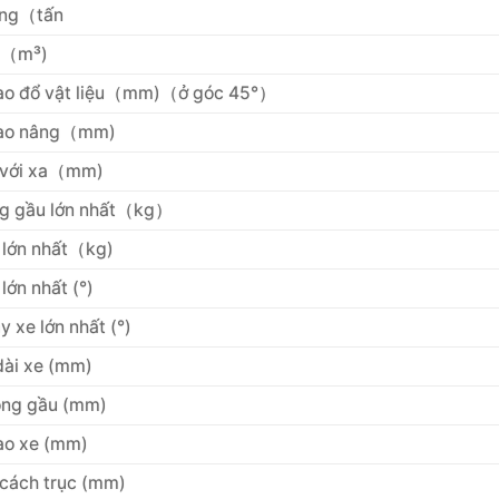
âng（tấn
c（m³)
ao đổ vật liệu（mm)（ở góc 45°）
cao nâng（mm)
 với xa（mm)
g gầu lớn nhất（kg）
 lớn nhất（kg)
lớn nhất (°)
 xe lớn nhất (°)
dài xe (mm)
ộng gầu (mm)
ao xe (mm)
cách trục (mm)