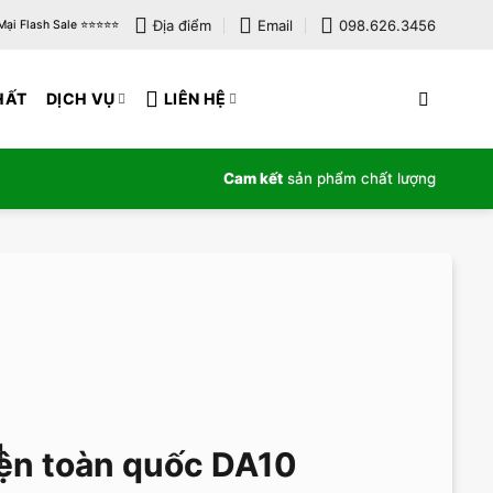
Địa điểm
Email
098.626.3456
i Flash Sale ⭐️⭐️⭐️⭐️⭐️
HẤT
DỊCH VỤ
LIÊN HỆ
Cam kết
sản phẩm chất lượng
iện toàn quốc DA10