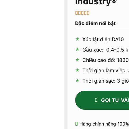
5
1
trên 5 dựa
Đặc điểm nổi bật
trên
đánh
giá
Xúc lật điện DA10
Gầu xúc: 0,4-0,5 k
Chiều cao đổ: 183
Thời gian làm việc: 
Thời gian sạc: 3 giờ
GỌI TƯ VẤ
Hàng chính hãng 100%