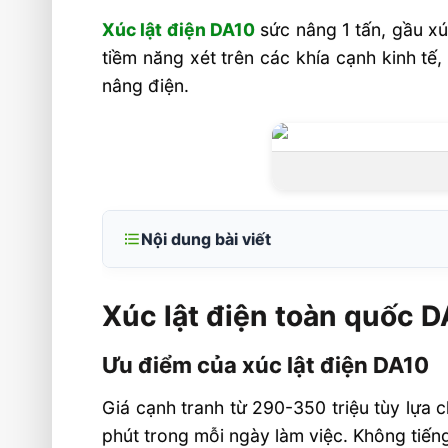
Xúc lật điện DA10
sức nâng 1 tấn, gầu xú
tiềm năng xét trên các khía cạnh kinh tế,
nâng điện.
Nội dung bài viết
Xúc lật điện toàn quốc DA10
Xúc lật điện toàn quốc 
Ưu điểm của xúc lật điện DA10
Thông số kỹ thuật xúc lật điện DA10
Ưu điểm của xúc lật điện DA10
Tư vấn mua xe xúc lật điện và video 
Giá cạnh tranh từ 290-350 triệu tùy lựa c
phút trong mỗi ngày làm việc. Không tiếng 