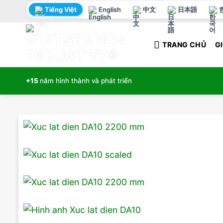
Bỏ
Tiếng Việt
English
中文
日本語
qua
nội
TRANG CHỦ
GI
dung
+15
năm hình thành và phát triển