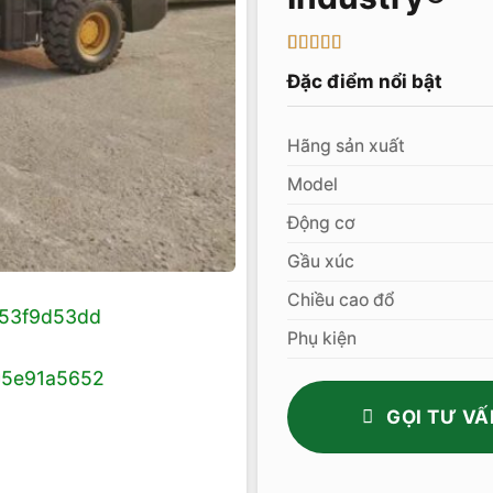
5
1
trên 5 dựa
Đặc điểm nổi bật
trên
đánh
giá
Hãng sản xuất
Model
Động cơ
Gầu xúc
Chiều cao đổ
Phụ kiện
GỌI TƯ VẤ