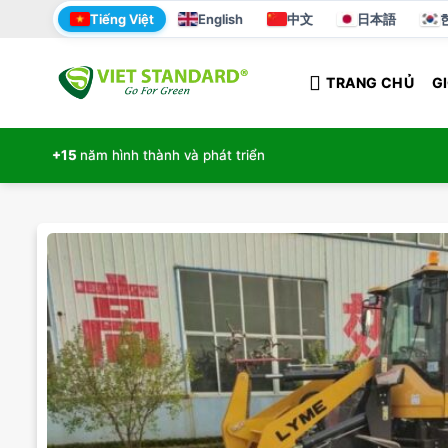
Bỏ
Tiếng Việt
English
中文
日本語
qua
nội
TRANG CHỦ
GI
dung
+15
năm hình thành và phát triển