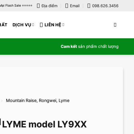
Địa điểm
Email
098.626.3456
i Flash Sale ⭐️⭐️⭐️⭐️⭐️
HẤT
DỊCH VỤ
LIÊN HỆ
Cam kết
sản phẩm chất lượng
Mountain Raise, Rongwei, Lyme
t LYME model LY9XX