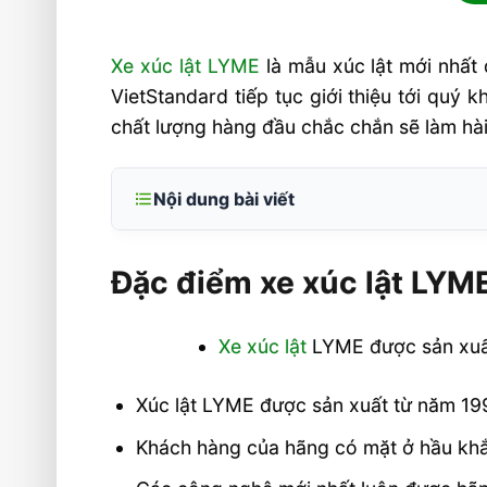
Xe xúc lật LYME
là mẫu xúc lật mới nhất 
VietStandard tiếp tục giới thiệu tới quý
chất lượng hàng đầu chắc chắn sẽ làm hà
Nội dung bài viết
Đặc điểm xe xúc lật LYME
Đặc điểm xe xúc lật LYM
Các mẫu xe xúc lật LYME đang có mặt 
Mẫu xúc lật LYME LY918
Xe xúc lật
LYME được sản xuất 
Hình ảnh và video xe xúc lật LYME
Liên hệ mua xe xúc lật LYME
Xúc lật LYME được sản xuất từ năm 1993
Khách hàng của hãng có mặt ở hầu khắ