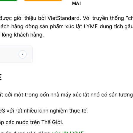
được giới thiệu bởi VietStandard. Với truyền thống “c
 khách hàng dòng sản phẩm xúc lật LYME dung tich gầ
i lòng khách hàng.
E
tại Việt Nam
bởi một trong bốn nhà máy xúc lật nhỏ có sản lượng 
 với rất nhiều kinh nghiệm thực tế.
p các nước trên Thế Giới.