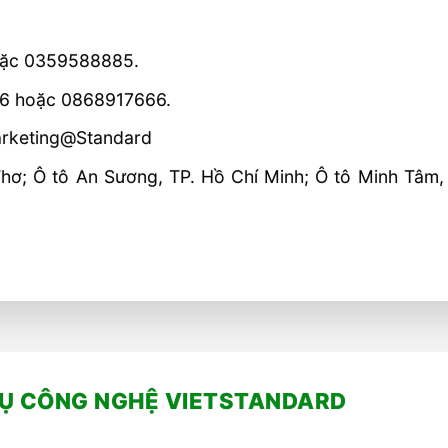
hoặc 0359588885.
66 hoặc 0868917666.
arketing@Standard
 Thơ; Ô tô An Sương, TP. Hồ Chí Minh; Ô tô Minh Tâm
VỤ CÔNG NGHỆ VIETSTANDARD