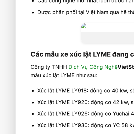
Các công nghệ mới nhất luôn được hã
Được phân phối tại Việt Nam qua hệ thố
Các mẫu xe xúc lật LYME đang c
Công ty TNHH
Dịch Vụ Công Nghệ
VietS
mẫu xúc lật LYME như sau:
Xúc lật LYME LY918: động cơ 40 kw, số
Xúc lật LYME LY920: động cơ 42 kw, số
Xúc lật LYME LY926: động cơ Yuchai 42
Xúc lật LYME LY930: động cơ YC 58 kw,