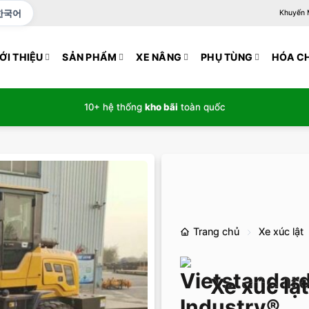
한국어
Khuyến Mạ
ỚI THIỆU
SẢN PHẨM
XE NÂNG
PHỤ TÙNG
HÓA C
10+ hệ thống
kho bãi
toàn quốc
Trang chủ
Xe xúc lật
Xe xúc lậ