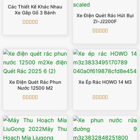
Các Thiết Kế Khác Nhau
Xe Gắp Gỗ 3 Bánh
Xe Điện Quét Rác Hút Bụi
Zl-J2200F
Được xếp
hạng
5
5 sao
Được xếp
hạng
5
5 sao
Xe Điện Quét Rác Phun
Xe Ép Rác HOWO 14 M3
Nước 12500 M2
Được xếp
Được xếp
hạng
5
5 sao
hạng
5
5 sao