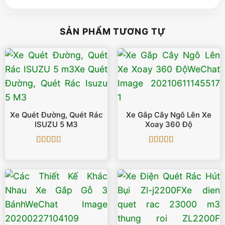
SẢN PHẨM TƯƠNG TỰ
Xe Quét Đường, Quét Rác
Xe Gắp Cây Ngô Lên Xe
ISUZU 5 M3
Xoay 360 Độ
Được xếp
Được xếp
hạng
5
5 sao
hạng
5
5 sao