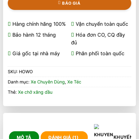
BÁO GIÁ
Hàng chính hãng 100%
Vận chuyển toàn quốc
Bảo hành 12 tháng
Hóa đơn CO, CQ đầy
đủ
Giá gốc tại nhà máy
Phân phối toàn quốc
SKU:
HOWO
Danh mục:
Xe Chuyên Dùng
,
Xe Téc
Thẻ:
Xe chở xăng dầu
KHUYẾN M
MÔ TẢ
ĐÁNH GIÁ (1)