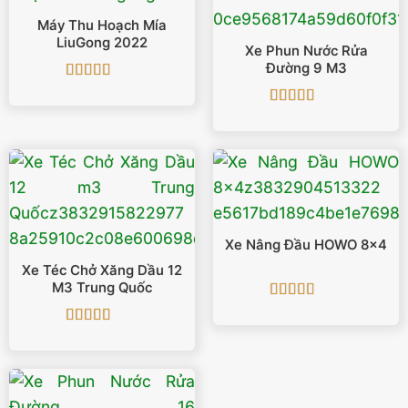
Máy Thu Hoạch Mía
LiuGong 2022
Xe Phun Nước Rửa
Đường 9 M3
Được xếp
hạng
5
5 sao
Được xếp
hạng
5
5 sao
Xe Nâng Đầu HOWO 8×4
Xe Téc Chở Xăng Dầu 12
M3 Trung Quốc
Được xếp
hạng
5
5 sao
Được xếp
hạng
5
5 sao