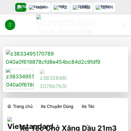
Bỏ
English
中文
日本語
한국어
qua
nội
dung
Trang chủ
Xe Chuyên Dùng
Xe Téc
Xe Téc Chở Xăng Dầu 21m3