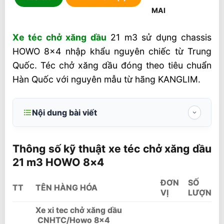
Xe téc chở xăng dầu
21 m3 sử dụng chassis
HOWO 8×4 nhập khẩu nguyên chiếc từ Trung
Quốc. Téc chở xăng dầu đóng theo tiêu chuẩn
Hàn Quốc với nguyên mẫu từ hãng KANGLIM.
Nội dung bài viết
Thông số kỹ thuật xe téc chở xăng dầu 21
m3 HOWO 8×4
Thông số kỹ thuật xe téc chở xăng dầu
21 m3 HOWO 8×4
Giá xe téc chở xăng dầu 21 m3
Liên hệ mua xe téc chở xăng dầu 21 m3 và
ĐƠN
SỐ
TT
TÊN HÀNG HÓA
VỊ
LƯỢNG
video sản phẩm
Xe xi tec chở xăng dầu
CNHTC/Howo 8×4