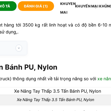
MÔ TẢ
ĐÁNH GIÁ (1)
KHUYẾN MẠI KHỦN
t hàng tới 3500 kg rất linh hoạt và có độ bền 6-10 
 sử dụng,.
lon
n Bánh PU, Nylon
5 tấn
ấn
truck) thông dụng nhất về tải trọng nâng so với
xe nân
Xe Nâng Tay Thấp 3.5 Tấn Bánh PU, Nylon