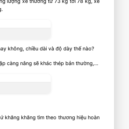
ng lượng xe thường từ 73 kg tới 78 kg, xe
g.
ay không, chiều dài và độ dày thế nào?
dập càng nâng sẽ khác thép bản thường,…
cứ khăng khăng tìm theo thương hiệu hoàn