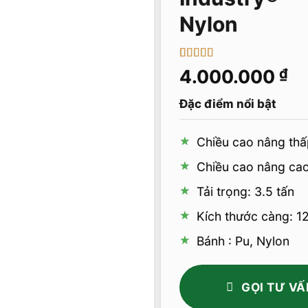
Nylon
5
1
trên 5 dựa
4.000.000
₫
trên
đánh
giá
Đặc điểm nổi bật
Chiều cao nâng thấ
Chiều cao nâng ca
Tải trọng: 3.5 tấn
Kích thước càng: 
Bánh : Pu, Nylon
GỌI TƯ VẤ