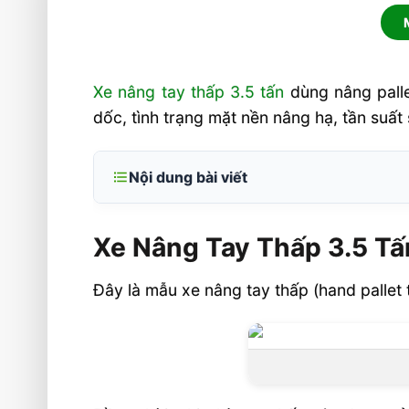
Xe nâng tay thấp 3.5 tấn
dùng nâng palle
dốc, tình trạng mặt nền nâng hạ, tần suất
Nội dung bài viết
Xe Nâng Tay Thấp 3.5 Tấn Bánh PU, Ny
Xe Nâng Tay Thấp 3.5 Tấ
Thông số kỹ thuật xe nâng tay thấp 3.
Mẹo chọn mua xe nâng tay thấp 3.5 t
Đây là mẫu xe nâng tay thấp (hand pallet 
Mua xe nâng tay thấp 3.5 tấn
Bài viết liên quan xe nâng tay thấp
Liên hệ mua sản phẩm