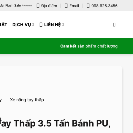
Địa điểm
Email
098.626.3456
i Flash Sale ⭐️⭐️⭐️⭐️⭐️
HẤT
DỊCH VỤ
LIÊN HỆ
Cam kết
sản phẩm chất lượng
y
Xe nâng tay thấp
ay Thấp 3.5 Tấn Bánh PU,