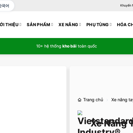
한국어
Khuyến Mạ
ỚI THIỆU
SẢN PHẨM
XE NÂNG
PHỤ TÙNG
HÓA C
10+ hệ thống
kho bãi
toàn quốc
Trang chủ
Xe nâng ta
Xe Nâng T