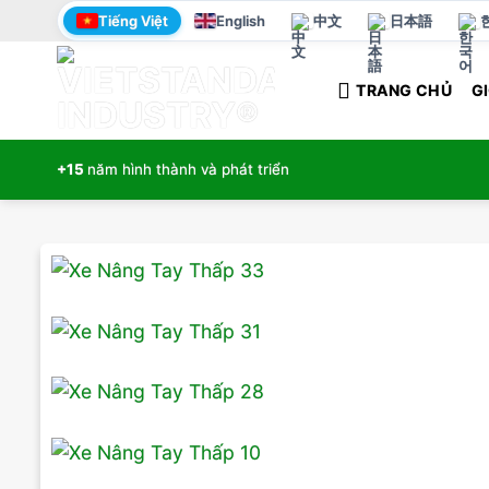
Bỏ
Tiếng Việt
English
中文
日本語
qua
nội
TRANG CHỦ
GI
dung
+15
năm hình thành và phát triển