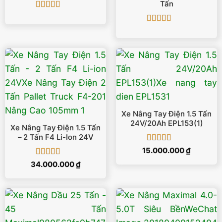
Tấn
Được xếp
hạng
5
5 sao
Được xếp
hạng
5
5 sao
Xe Nâng Tay Điện 1.5 Tấn
24V/20Ah EPL153(1)
Xe Nâng Tay Điện 1.5 Tấn
– 2 Tấn F4 Li-Ion 24V
Được xếp
15.000.000
₫
hạng
5
5 sao
Được xếp
34.000.000
₫
hạng
5
5 sao