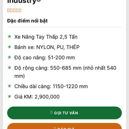
5
1
trên 5 dựa
Đặc điểm nổi bật
trên
đánh
giá
Xe Nâng Tay Thấp 2,5 Tấn
Bánh xe: NYLON, PU, THÉP
Độ cao nâng: 51-200 mm
Độ rộng càng: 550-685 mm (nhỏ nhất 540
mm)
Chiều dài càng: 1150-1220 mm
Giá KM: 2,900,000
GỌI TƯ VẤN