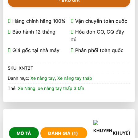
BÁO GIÁ
Hàng chính hãng 100%
Vận chuyển toàn quốc
Bảo hành 12 tháng
Hóa đơn CO, CQ đầy
đủ
Giá gốc tại nhà máy
Phân phối toàn quốc
SKU:
XNT2T
Danh mục:
Xe nâng tay
,
Xe nâng tay thấp
Thẻ:
Xe Nâng
,
xe nâng tay thấp 3 tấn
KHUYẾN M
MÔ TẢ
ĐÁNH GIÁ (1)