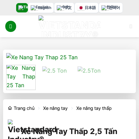
Bỏ
English
中文
日本語
한국어
qua
nội
dung
Trang chủ
Xe nâng tay
Xe nâng tay thấp
Xe Nâng Tay Thấp 2,5 Tấn