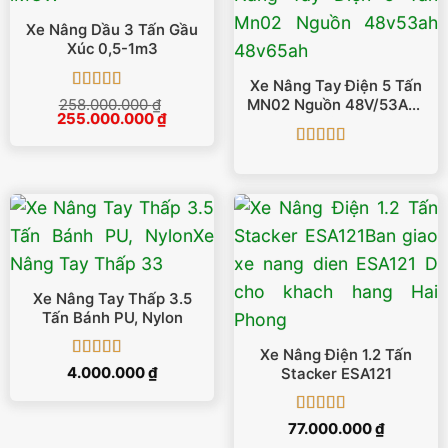
Xe Nâng Dầu 3 Tấn Gầu
Xúc 0,5-1m3
Xe Nâng Tay Điện 5 Tấn
Được xếp
258.000.000
₫
MN02 Nguồn 48V/53Ah |
Giá
Giá
255.000.000
hạng
5
5 sao
₫
48V/65Ah
gốc
hiện
là:
tại
Được xếp
258.000.000 ₫.
là:
255.000.000 ₫.
hạng
5
5 sao
Xe Nâng Tay Thấp 3.5
Tấn Bánh PU, Nylon
Xe Nâng Điện 1.2 Tấn
Được xếp
4.000.000
₫
Stacker ESA121
hạng
5
5 sao
Được xếp
77.000.000
₫
hạng
5
5 sao