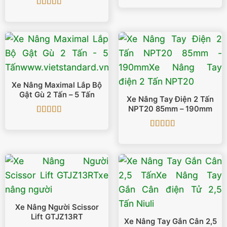
hạng
5
5 sao
Được xếp
hạng
5
5 sao
Xe Nâng Maximal Lắp Bộ
Gật Gù 2 Tấn – 5 Tấn
Xe Nâng Tay Điện 2 Tấn
NPT20 85mm – 190mm
Được xếp
hạng
5
5 sao
Được xếp
hạng
5
5 sao
Xe Nâng Người Scissor
Lift GTJZ13RT
Xe Nâng Tay Gắn Cân 2,5