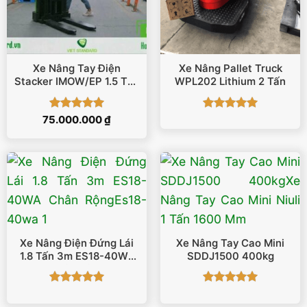
Xe Nâng Tay Điện
Xe Nâng Pallet Truck
Stacker IMOW/EP 1.5 Tấn
WPL202 Lithium 2 Tấn
6000 Mm
Được xếp
Được xếp
75.000.000
₫
hạng
5
5
hạng
5
5
sao
sao
Xe Nâng Điện Đứng Lái
Xe Nâng Tay Cao Mini
1.8 Tấn 3m ES18-40WA
SDDJ1500 400kg
Chân Rộng
Được xếp
Được xếp
hạng
5
5
hạng
5
5