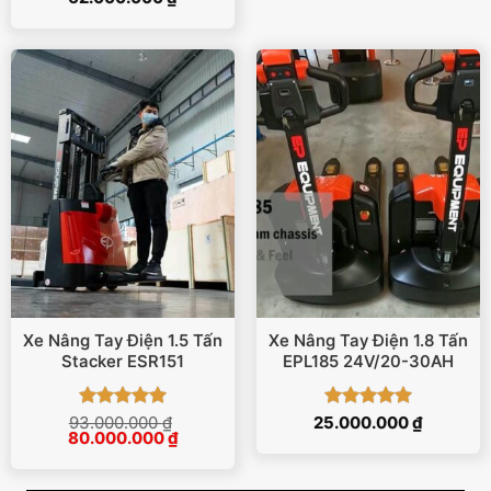
hạng
5
5
sao
Xe Nâng Tay Điện 1.5 Tấn
Xe Nâng Tay Điện 1.8 Tấn
Stacker ESR151
EPL185 24V/20-30AH
Được xếp
Được xếp
93.000.000
₫
25.000.000
₫
Giá
Giá
80.000.000
₫
hạng
5
5
hạng
5
5
gốc
hiện
sao
sao
là:
tại
93.000.000 ₫.
là: