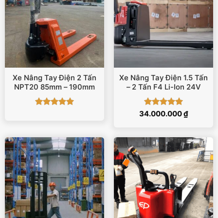
Xe Nâng Tay Điện 2 Tấn
Xe Nâng Tay Điện 1.5 Tấn
NPT20 85mm – 190mm
– 2 Tấn F4 Li-Ion 24V
Được xếp
Được xếp
34.000.000
₫
hạng
5
5
hạng
5
5
sao
sao