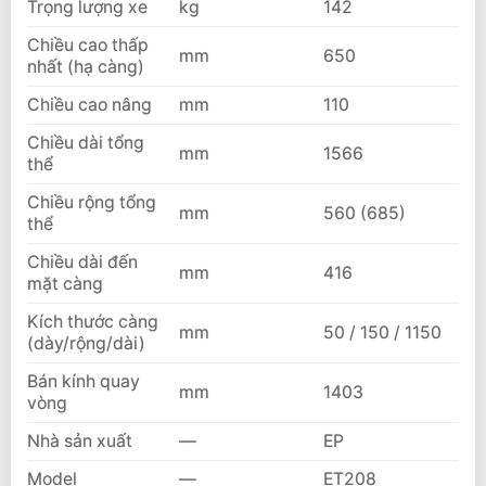
Trọng lượng xe
kg
142
Chiều cao thấp
mm
650
nhất (hạ càng)
Chiều cao nâng
mm
110
Chiều dài tổng
mm
1566
thể
Chiều rộng tổng
mm
560 (685)
thể
Chiều dài đến
mm
416
mặt càng
Kích thước càng
mm
50 / 150 / 1150
(dày/rộng/dài)
Bán kính quay
mm
1403
vòng
Nhà sản xuất
—
EP
Model
—
ET208