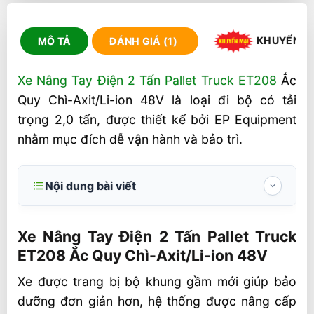
KHUYẾN M
MÔ TẢ
ĐÁNH GIÁ (1)
Xe Nâng Tay Điện 2 Tấn Pallet Truck ET208
Ắc
Quy Chì-Axit/Li-ion 48V là loại đi bộ có tải
trọng 2,0 tấn, được thiết kế bởi EP Equipment
nhằm mục đích dễ vận hành và bảo trì.
Nội dung bài viết
Xe Nâng Tay Điện 2 Tấn Pallet Truck ET208
Ắc Quy Chì-Axit/Li-ion 48V
Xe Nâng Tay Điện 2 Tấn Pallet Truck
ET208 Ắc Quy Chì-Axit/Li-ion 48V
Tải trọng định mức 2.0 tấn
Xe được trang bị bộ khung gầm mới giúp bảo
Các thành phần mô-đun được cập nhật để
dưỡng đơn giản hơn, hệ thống được nâng cấp
dễ bảo trì hơn