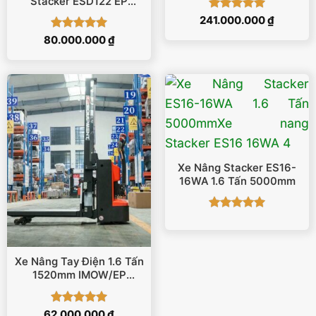
Stacker ESD122 EP
Equipment
Được xếp
241.000.000
₫
hạng
5
5
Được xếp
80.000.000
₫
sao
hạng
5
5
sao
Xe Nâng Stacker ES16-
16WA 1.6 Tấn 5000mm
Được xếp
hạng
5
5
sao
Xe Nâng Tay Điện 1.6 Tấn
1520mm IMOW/EP
Stacker ESI161
Được xếp
62.000.000
₫