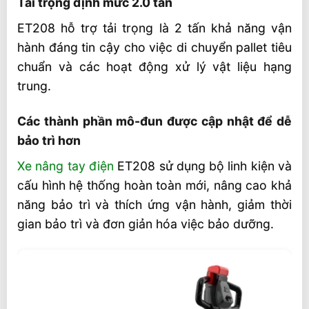
Tải trọng định mức 2.0 tấn
Những cải tiến về thiết kế nào hỗ trợ việc
bảo trì và khả năng thích ứng?
ET208 hỗ trợ tải trọng là 2 tấn khả năng vận
ET208 sử dụng chế độ hoạt động nào?
hành đáng tin cậy cho việc di chuyển pallet tiêu
chuẩn và các hoạt động xử lý vật liệu hạng
Máy bơm ET208 có phù hợp với môi
trung.
trường nhà kho chật hẹp không?
Video xe nâng tay điện
Các thành phần mô-đun được cập nhật để dễ
Liên hệ mua sản phẩm
bảo trì hơn
Xe nâng tay điện
ET208 sử dụng bộ linh kiện và
cấu hình hệ thống hoàn toàn mới, nâng cao khả
năng bảo trì và thích ứng vận hành, giảm thời
gian bảo trì và đơn giản hóa việc bảo dưỡng.