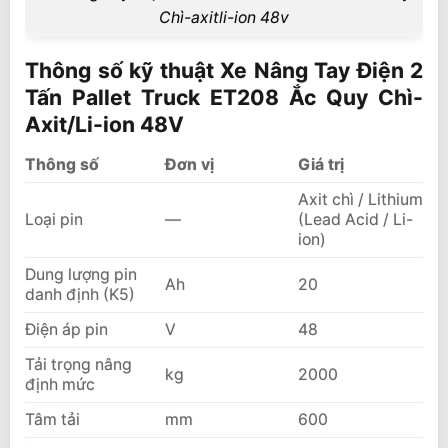
Chì-axitli-ion 48v
Thông số kỹ thuật Xe Nâng Tay Điện 2
Tấn Pallet Truck ET208 Ắc Quy Chì-
Axit/Li-ion 48V
Thông số
Đơn vị
Giá trị
Axit chì / Lithium
Loại pin
—
(Lead Acid / Li-
ion)
Dung lượng pin
Ah
20
danh định (K5)
Điện áp pin
V
48
Tải trọng nâng
kg
2000
định mức
Tâm tải
mm
600