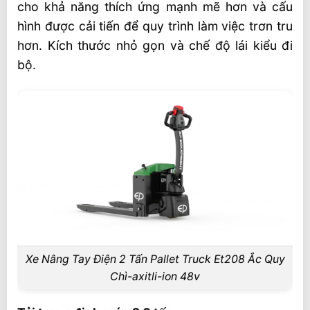
cho khả năng thích ứng mạnh mẽ hơn và cấu
Khung gầm nhỏ gọn và bán kính quay
hình được cải tiến để quy trình làm việc trơn tru
vòng hẹp
hơn. Kích thước nhỏ gọn và chế độ lái kiểu đi
Hệ thống truyền động điện kiểu xe đạp
bộ.
dành cho người đi bộ, thích hợp sử dụng
trong nhà.
Thông số kỹ thuật Xe Nâng Tay Điện 2 Tấn
Pallet Truck ET208 Ắc Quy Chì-Axit/Li-ion
48V
Ứng dụng nhiều trong sản xuất
Câu hỏi thường gặp
Khả năng chịu tải định mức của ET208 là
bao nhiêu?
Xe Nâng Tay Điện 2 Tấn Pallet Truck Et208 Ắc Quy
Thông số kỹ thuật về chiều rộng và khả
Chì-axitli-ion 48v
năng điều khiển là gì?