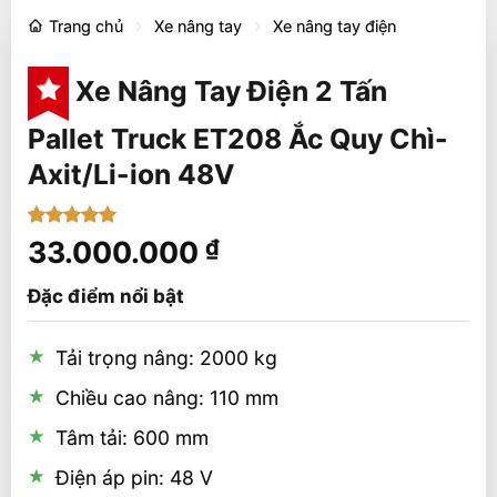
Trang chủ
Xe nâng tay
Xe nâng tay điện
Xe Nâng Tay Điện 2 Tấn
Pallet Truck ET208 Ắc Quy Chì-
Axit/Li-ion 48V
5
1
trên 5
33.000.000
₫
dựa trên
đánh giá
Đặc điểm nổi bật
Tải trọng nâng: 2000 kg
Chiều cao nâng: 110 mm
Tâm tải: 600 mm
Điện áp pin: 48 V