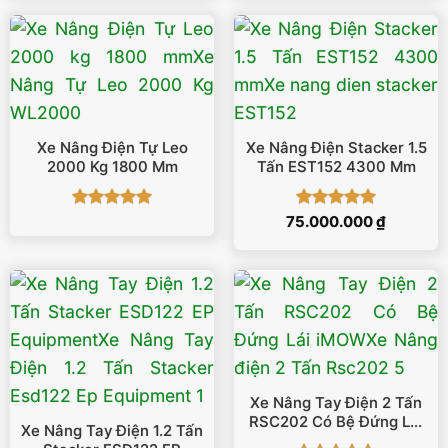
sao
sao
Xe Nâng Điện Tự Leo
Xe Nâng Điện Stacker 1.5
2000 Kg 1800 Mm
Tấn EST152 4300 Mm
Được xếp
Được xếp
75.000.000
₫
hạng
5
5
hạng
5
5
sao
sao
Xe Nâng Tay Điện 2 Tấn
RSC202 Có Bệ Đứng Lái
Xe Nâng Tay Điện 1.2 Tấn
IMOW