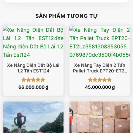
SẢN PHẨM TƯƠNG TỰ
Xe Nâng Điện Dắt Bộ Lái
Xe Nâng Tay Điện 2 Tấn
1.2 Tấn EST124
Pallet Truck EPT20-ET2L
Được xếp
Được xếp
66.000.000
₫
45.000.000
₫
hạng
5
5
hạng
5
5
sao
sao