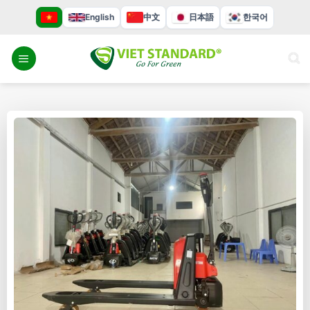
Bỏ
English
中文
日本語
한국어
qua
nội
dung