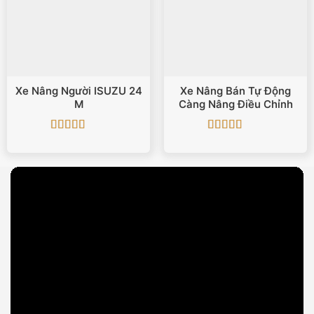
Xe Nâng Người ISUZU 24
Xe Nâng Bán Tự Động
M
Càng Nâng Điều Chỉnh
Được xếp
Được xếp
hạng
5
5 sao
hạng
5
5 sao