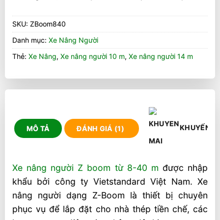
SKU:
ZBoom840
Danh mục:
Xe Nâng Người
Thẻ:
Xe Nâng
,
Xe nâng người 10 m
,
Xe nâng người 14 m
KHUYẾN M
MÔ TẢ
ĐÁNH GIÁ (1)
Xe nâng người Z boom từ 8-40 m
được nhập
khẩu bởi công ty Vietstandard Việt Nam. Xe
nâng người dạng Z-Boom là thiết bị chuyên
phục vụ để lắp đặt cho nhà thép tiền chế, các