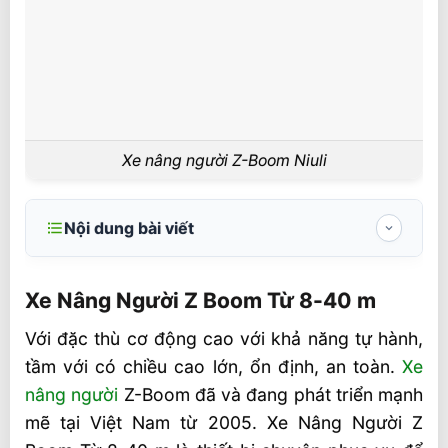
Xe nâng người Z-Boom Niuli
Nội dung bài viết
Xe Nâng Người Z Boom Từ 8-40 m
Xe Nâng Người Z Boom Từ 8-40 m
Tại sao bạn chọn xe nâng tự hành chữ Z
Với đặc thù cơ động cao với khả năng tự hành,
Bệ hẹp
tầm với có chiều cao lớn, ổn định, an toàn.
Xe
nâng người
Z-Boom đã và đang phát triển mạnh
mẽ tại Việt Nam từ 2005. Xe Nâng Người Z