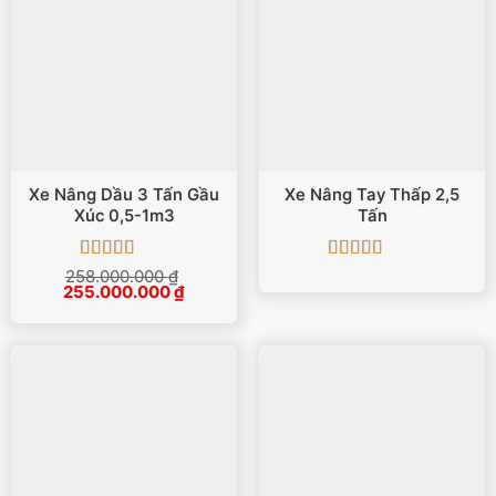
Xe Nâng Dầu 3 Tấn Gầu
Xe Nâng Tay Thấp 2,5
Xúc 0,5-1m3
Tấn
Được xếp
Được xếp
258.000.000
₫
Giá
Giá
255.000.000
hạng
5
5 sao
₫
hạng
5
5 sao
gốc
hiện
là:
tại
258.000.000 ₫.
là:
255.000.000 ₫.