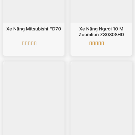
Xe Nâng Mitsubishi FD70
Xe Nâng Người 10 M
Zoomlion ZS0808HD
Được xếp
Được xếp
hạng
5
5 sao
hạng
5
5 sao