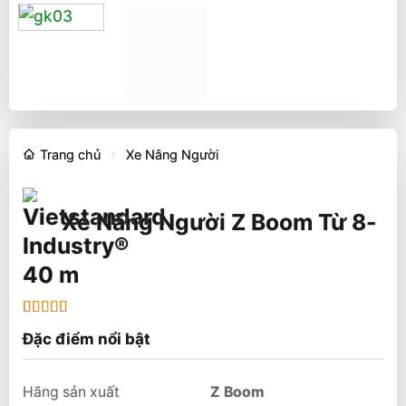
Trang chủ
Xe Nâng Người
Xe Nâng Người Z Boom Từ 8-
40 m
5
1
trên 5 dựa
Đặc điểm nổi bật
trên
đánh
giá
Hãng sản xuất
Z Boom