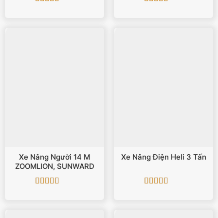
Được xếp
Được xếp
hạng
4.5
5
hạng
5
5 sao
sao
Xe Nâng Người 14 M
Xe Nâng Điện Heli 3 Tấn
ZOOMLION, SUNWARD
Được xếp
Được xếp
hạng
5
5 sao
hạng
5
5 sao