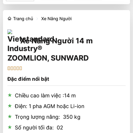
Trang chủ
Xe Nâng Người
Xe Nâng Người 14 m
ZOOMLION, SUNWARD
5
1
trên 5 dựa
Đặc điểm nổi bật
trên
đánh
giá
Chiều cao làm việc :14 m
Điện: 1 pha AGM hoặc Li-ion
Trọng lượng nâng: 350 kg
Số người tối đa: 02