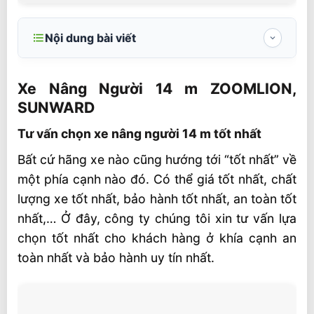
Nội dung bài viết
Xe Nâng Người 14 m ZOOMLION,
SUNWARD
Xe Nâng Người 14 m ZOOMLION,
SUNWARD
Tư vấn chọn xe nâng người 14 m tốt nhất
Tư vấn chọn xe nâng người 14 m tốt nhất
Ưu điểm nổi bật của xe nâng người
Zoomlion
Bất cứ hãng xe nào cũng hướng tới “tốt nhất” về
một phía cạnh nào đó. Có thể giá tốt nhất, chất
Thông số kỹ thuật xe nâng người 14 m
lượng xe tốt nhất, bảo hành tốt nhất, an toàn tốt
Các thương hiệu xe nâng người 14 m Trung
nhất,… Ở đây, công ty chúng tôi xin tư vấn lựa
Quốc
chọn tốt nhất cho khách hàng ở khía cạnh an
Video xe nâng người
toàn nhất và bảo hành uy tín nhất.
Phụ tùng và sửa chữa xe nâng người 14 m