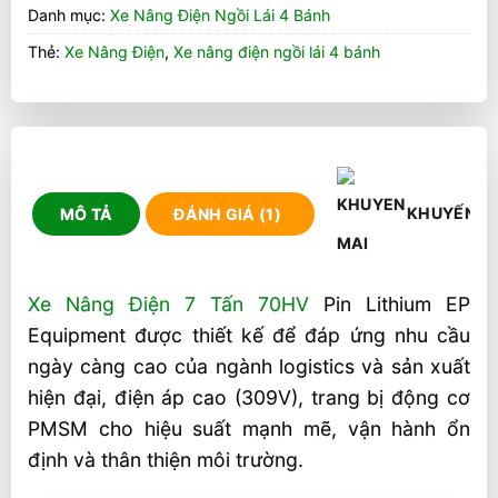
Danh mục:
Xe Nâng Điện Ngồi Lái 4 Bánh
Thẻ:
Xe Nâng Điện
,
Xe nâng điện ngồi lái 4 bánh
KHUYẾN M
MÔ TẢ
ĐÁNH GIÁ (1)
Xe Nâng Điện 7 Tấn 70HV
Pin Lithium EP
Equipment được thiết kế để đáp ứng nhu cầu
ngày càng cao của ngành logistics và sản xuất
hiện đại, điện áp cao (309V), trang bị động cơ
PMSM cho hiệu suất mạnh mẽ, vận hành ổn
định và thân thiện môi trường.