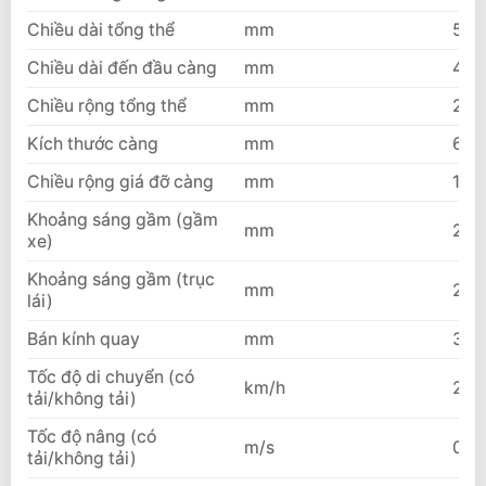
Chiều dài tổng thể
mm
599
Chiều dài đến đầu càng
mm
477
Chiều rộng tổng thể
mm
202
Kích thước càng
mm
65x
Chiều rộng giá đỡ càng
mm
199
Khoảng sáng gầm (gầm
mm
200
xe)
Khoảng sáng gầm (trục
mm
265
lái)
Bán kính quay
mm
325
Tốc độ di chuyển (có
km/h
25/
tải/không tải)
Tốc độ nâng (có
m/s
0.5
tải/không tải)