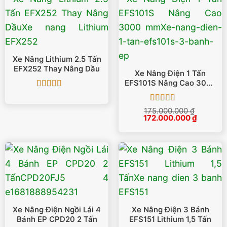
Xe Nâng Lithium 2.5 Tấn
EFX252 Thay Nâng Dầu
Xe Nâng Điện 1 Tấn
EFS101S Nâng Cao 3000
Mm
Được xếp
hạng
5
5 sao
Được xếp
175.000.000
₫
Giá
Giá
172.000.000
hạng
5
5 sao
₫
gốc
hiện
là:
tại
175.000.000 ₫.
là:
172.000.
Xe Nâng Điện Ngồi Lái 4
Xe Nâng Điện 3 Bánh
Bánh EP CPD20 2 Tấn
EFS151 Lithium 1,5 Tấn