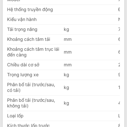
Hệ thống truyền động
Điệ
Kiểu vận hành
Ngồi
Tải trọng nâng
kg
700
Khoảng cách tâm tải
mm
600
Khoảng cách tâm trục lái
mm
608
đến càng
Chiều dài cơ sở
mm
230
Trọng lượng xe
kg
995
Phân bổ tải (trước/sau,
kg
152
có tải)
Phân bổ tải (trước/sau,
kg
451
không tải)
Loại lốp
Lốp
Kích thước lốp trước
8.2