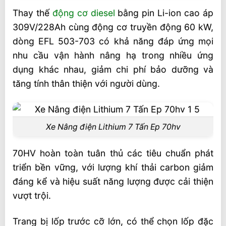
70HV Pin Lithium EP Equipment
Thay thế
động cơ diesel
bằng pin Li-ion cao áp
Tùy chọn thiết bị
309V/228Ah cùng động cơ truyền động 60 kW,
🔰 Vietstandard nhà phân phối chính hãng
dòng EFL 503-703 có khả năng đáp ứng mọi
xe nâng EP tại Việt Nam
nhu cầu vận hành nâng hạ trong nhiều ứng
dụng khác nhau, giảm chi phí bảo dưỡng và
Video Xe Nâng Điện 7 Tấn 70HV Pin
tăng tính thân thiện với người dùng.
Lithium EP Equipment
Liên hệ mua sản phẩm tại Vietstandard
Xe Nâng điện Lithium 7 Tấn Ep 70hv
70HV hoàn toàn tuân thủ các tiêu chuẩn phát
triển bền vững, với lượng khí thải carbon giảm
đáng kể và hiệu suất năng lượng được cải thiện
vượt trội.
Trang bị lốp trước cỡ lớn, có thể chọn lốp đặc