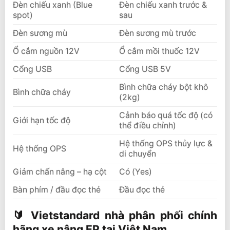
Đèn chiếu xanh (Blue
Đèn chiếu xanh trước &
spot)
sau
Đèn sương mù
Đèn sương mù trước
Ổ cắm nguồn 12V
Ổ cắm mồi thuốc 12V
Cổng USB
Cổng USB 5V
Bình chữa cháy bột khô
Bình chữa cháy
(2kg)
Cảnh báo quá tốc độ (có
Giới hạn tốc độ
thể điều chỉnh)
Hệ thống OPS thủy lực &
Hệ thống OPS
di chuyển
Giảm chấn nâng – hạ cột
Có (Yes)
Bàn phím / đầu đọc thẻ
Đầu đọc thẻ
🔰 Vietstandard nhà phân phối chính
hãng xe nâng EP tại Việt Nam