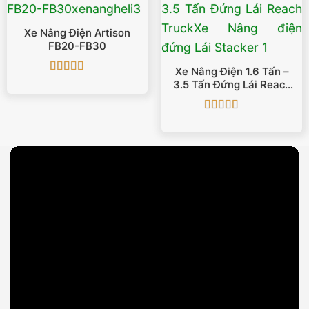
Xe Nâng Điện Artison
FB20-FB30
Xe Nâng Điện 1.6 Tấn –
Được xếp
3.5 Tấn Đứng Lái Reach
hạng
5
5 sao
Truck
Được xếp
hạng
5
5 sao