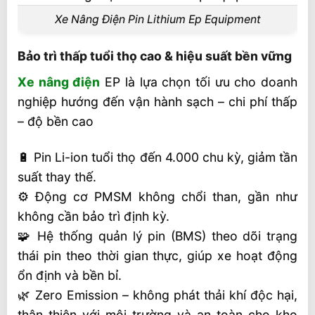
Xe Nâng Điện Pin Lithium Ep Equipment
Bảo trì thấp tuổi thọ cao & hiệu suất bền vững
Xe nâng điện
EP là lựa chọn tối ưu cho doanh
nghiệp hướng đến vận hành sạch – chi phí thấp
– độ bền cao
🔋 Pin Li-ion tuổi thọ đến 4.000 chu kỳ, giảm tần
suất thay thế.
⚙ Động cơ PMSM không chổi than, gần như
không cần bảo trì định kỳ.
🧩 Hệ thống quản lý pin (BMS) theo dõi trạng
thái pin theo thời gian thực, giúp xe hoạt động
ổn định và bền bỉ.
🌿 Zero Emission – không phát thải khí độc hại,
thân thiện với môi trường và an toàn cho kho