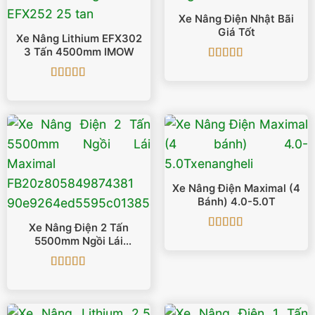
Xe Nâng Điện Nhật Bãi
Giá Tốt
Xe Nâng Lithium EFX302
3 Tấn 4500mm IMOW
Được xếp
hạng
5
5 sao
Được xếp
hạng
5
5 sao
Xe Nâng Điện Maximal (4
Bánh) 4.0-5.0T
Xe Nâng Điện 2 Tấn
Được xếp
5500mm Ngồi Lái
hạng
5
5 sao
Maximal FB20
Được xếp
hạng
4.93
5
sao