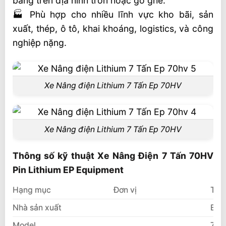
bằng trên địa hình trơn hoặc gồ ghề.
🏭 Phù hợp cho nhiều lĩnh vực kho bãi, sản
xuất, thép, ô tô, khai khoáng, logistics, và công
nghiệp nặng.
Xe Nâng điện Lithium 7 Tấn Ep 70HV
Xe Nâng điện Lithium 7 Tấn Ep 70HV
Thông số kỹ thuật Xe Nâng Điện 7 Tấn 70HV
Pin Lithium EP Equipment
Hạng mục
Đơn vị
Thô
Nhà sản xuất
EP
Model
70