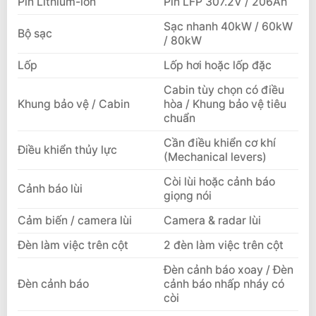
Pin Lithium-ion
Pin LFP 307.2V / 206Ah
Sạc nhanh 40kW / 60kW
Bộ sạc
/ 80kW
Lốp
Lốp hơi hoặc lốp đặc
Cabin tùy chọn có điều
Khung bảo vệ / Cabin
hòa / Khung bảo vệ tiêu
chuẩn
Cần điều khiển cơ khí
Điều khiển thủy lực
(Mechanical levers)
Còi lùi hoặc cảnh báo
Cảnh báo lùi
giọng nói
Cảm biến / camera lùi
Camera & radar lùi
Đèn làm việc trên cột
2 đèn làm việc trên cột
Đèn cảnh báo xoay / Đèn
Đèn cảnh báo
cảnh báo nhấp nháy có
còi