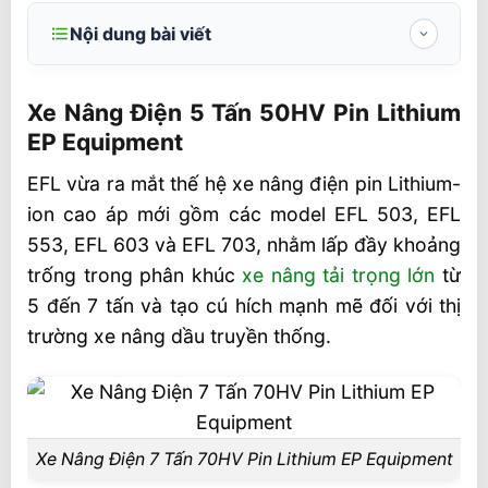
Nội dung bài viết
Xe Nâng Điện 5 Tấn 50HV Pin Lithium EP
Equipment
Xe Nâng Điện 5 Tấn 50HV Pin Lithium
EP Equipment
Vượt trội tốc độ & khả năng leo dốc
EFL vừa ra mắt thế hệ xe nâng điện pin Lithium-
Vận hành bền bỉ, sạc nhanh hơn
ion cao áp mới gồm các model EFL 503, EFL
Hệ thống làm mát thông minh đảm bảo
553, EFL 603 và EFL 703, nhằm lấp đầy khoảng
hiệu suất ổn định
trống trong phân khúc
xe nâng tải trọng lớn
từ
An toàn & thoải mái khi vận hành
5 đến 7 tấn và tạo cú hích mạnh mẽ đối với thị
Bảo trì thấp tuổi thọ cao & hiệu suất bền
trường xe nâng dầu truyền thống.
vững
Ổn định cao vận hành trong mọi môi
trường
Xe Nâng Điện 7 Tấn 70HV Pin Lithium EP Equipment
Thông số kỹ thuật Xe Nâng Điện 7 Tấn