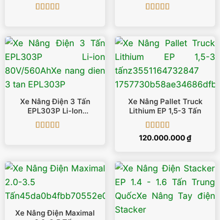
Được xếp
Được xếp
hạng
5
5 sao
hạng
5
5 sao
Xe Nâng Điện 3 Tấn
Xe Nâng Pallet Truck
EPL303P Li-Ion
Lithium EP 1,5-3 Tấn
80V/560Ah
Được xếp
Được xếp
120.000.000
₫
hạng
5
5 sao
hạng
5
5 sao
Xe Nâng Điện Maximal