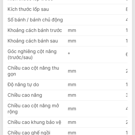
Kích thước lốp sau
8.2
Số bánh / bánh chủ động
4×2
Khoảng cách bánh trước
mm
149
Khoảng cách bánh sau
mm
171
Góc nghiêng cột nâng
°
6/1
(trước/sau)
Chiều cao cột nâng thu
mm
250
gọn
Độ nâng tự do
mm
165
Chiều cao nâng
mm
300
Chiều cao cột nâng mở
mm
437
rộng
Chiều cao khung bảo vệ
mm
252
Chiều cao ghế ngồi
mm
149