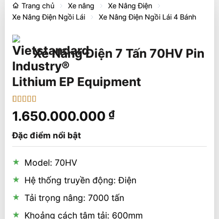
Trang chủ
Xe nâng
Xe Nâng Điện
Xe Nâng Điện Ngồi Lái
Xe Nâng Điện Ngồi Lái 4 Bánh
Xe Nâng Điện 7 Tấn 70HV Pin
Lithium EP Equipment
5
1
trên 5 dựa
1.650.000.000
₫
trên
đánh
giá
Đặc điểm nổi bật
Model: 70HV
Hệ thống truyền động: Điện
Tải trọng nâng: 7000 tấn
Khoảng cách tâm tải: 600mm