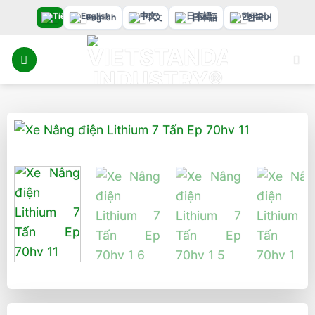
Bỏ
English
中文
日本語
한국어
qua
nội
dung