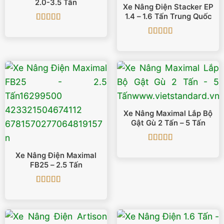
2.0-3.5 Tấn
Xe Nâng Điện Stacker EP
1.4 – 1.6 Tấn Trung Quốc
Được xếp
hạng
5
5 sao
Được xếp
hạng
5
5 sao
Xe Nâng Maximal Lắp Bộ
Gật Gù 2 Tấn – 5 Tấn
Được xếp
Xe Nâng Điện Maximal
hạng
5
5 sao
FB25 – 2.5 Tấn
Được xếp
hạng
5
5 sao