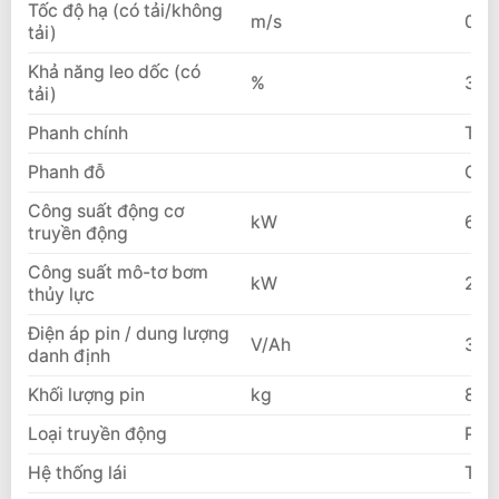
Tốc độ hạ (có tải/không
m/s
0.4
tải)
Khả năng leo dốc (có
%
30/
tải)
Phanh chính
Thủy
Phanh đỗ
Cơ 
Công suất động cơ
kW
60
truyền động
Công suất mô-tơ bơm
kW
2×2
thủy lực
Điện áp pin / dung lượng
V/Ah
309
danh định
Khối lượng pin
kg
893
Loại truyền động
PM
Hệ thống lái
Thủy