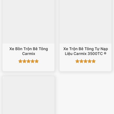
Xe Bồn Trộn Bê Tông
Xe Trộn Bê Tông Tự Nạp
Carmix
Liệu Carmix 3500TC ®
Được xếp
Được xếp
hạng
5
5
hạng
5
5
sao
sao