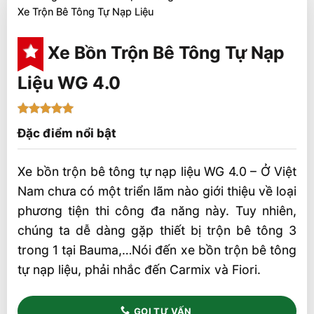
Xe Trộn Bê Tông Tự Nạp Liệu
Xe Bồn Trộn Bê Tông Tự Nạp
Liệu WG 4.0
5
2
trên 5
Đặc điểm nổi bật
dựa trên
đánh giá
Xe bồn trộn bê tông tự nạp liệu WG 4.0 – Ở Việt
Nam chưa có một triển lãm nào giới thiệu về loại
phương tiện thi công đa năng này. Tuy nhiên,
chúng ta dễ dàng gặp thiết bị trộn bê tông 3
trong 1 tại Bauma,…Nói đến xe bồn trộn bê tông
tự nạp liệu, phải nhắc đến Carmix và Fiori.
GỌI TƯ VẤN