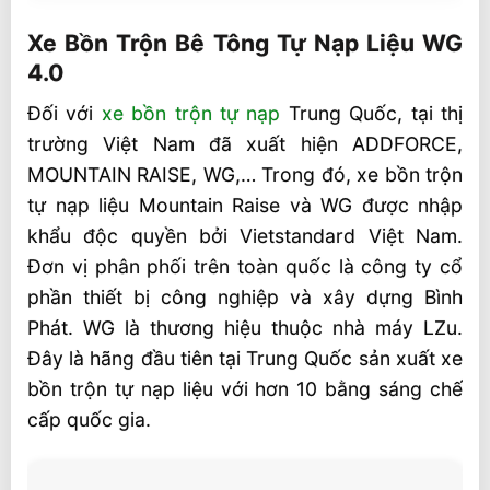
Xe Bồn Trộn Bê Tông Tự Nạp Liệu WG 4.0
Xe Bồn Trộn Bê Tông Tự Nạp Liệu WG
Hoạt động của xe bồn trộn tự nạp liệu rất
4.0
ưu việt
Đối với
xe bồn trộn tự nạp
Trung Quốc, tại thị
Thông số Xe Bồn Trộn Bê Tông Tự Nạp
trường Việt Nam đã xuất hiện ADDFORCE,
Liệu WG 4.0
MOUNTAIN RAISE, WG,… Trong đó, xe bồn trộn
tự nạp liệu Mountain Raise và WG được nhập
khẩu độc quyền bởi Vietstandard Việt Nam.
Đơn vị phân phối trên toàn quốc là công ty cổ
phần thiết bị công nghiệp và xây dựng Bình
Phát. WG là thương hiệu thuộc nhà máy LZu.
Đây là hãng đầu tiên tại Trung Quốc sản xuất xe
bồn trộn tự nạp liệu với hơn 10 bằng sáng chế
cấp quốc gia.