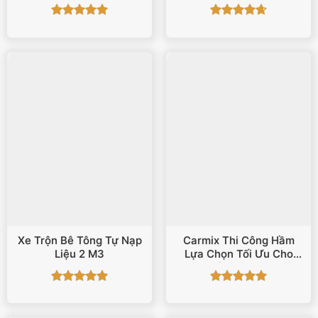
Được xếp
Được xếp
hạng
5
5
hạng
4.67
sao
5 sao
Xe Trộn Bê Tông Tự Nạp
Carmix Thi Công Hầm
Liệu 2 M3
Lựa Chọn Tối Ưu Cho
Cấp Bê Tông
Được xếp
Được xếp
hạng
5
5
hạng
5
5
sao
sao