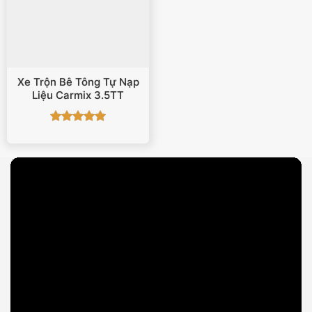
Xe Trộn Bê Tông Tự Nạp
Liệu Carmix 3.5TT
Được xếp
hạng
5
5
sao