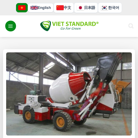
Bỏ
English
中文
日本語
한국어
qua
nội
dung