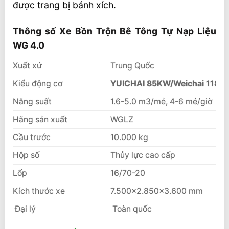
được trang bị bánh xích.
Thông số Xe Bồn Trộn Bê Tông Tự Nạp Liệu
WG 4.0
Xuất xứ
Trung Quốc
Kiểu động cơ
YUICHAI 85KW/Weichai 118 
Năng suất
1.6-5.0 m3/mẻ, 4-6 mẻ/giờ
Hãng sản xuất
WGLZ
Cầu trước
10.000 kg
Hộp số
Thủy lực cao cấp
Lốp
16/70-20
Kích thước xe
7.500×2.850×3.600 mm
Đại lý
Toàn quốc