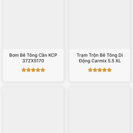
Bơm Bê Tông Cần KCP
Trạm Trộn Bê Tông Di
37ZX5170
Động Carmix 5.5 XL
Được xếp
Được xếp
hạng
5
5
hạng
5
5
sao
sao