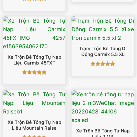
hạng
5
5
Được xếp
sao
hạng
5
5
sao
Trạm Trộn Bê Tông Di
Động Carmix 5.5 XL
Xe Trộn Bê Tông Tự Nạp
Liệu Carmix 45FX™
Được xếp
hạng
5
5
Được xếp
sao
hạng
5
5
sao
Xe Trộn Bê Tông Tự Nạp
Liệu Mountain Raise
Xe Trộn Bê Tông Tự Nạp
Liệu 2 M3