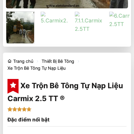
Trang chủ
Thiết Bị Bê Tông
Xe Trộn Bê Tông Tự Nạp Liệu
Xe Trộn Bê Tông Tự Nạp Liệu
Carmix 2.5 TT ®
4.67
3
trên
Đặc điểm nổi bật
5 dựa trên
đánh giá