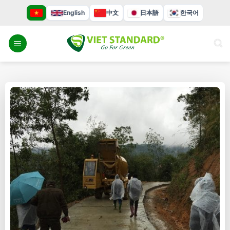
Bỏ
English
中文
日本語
한국어
qua
nội
dung