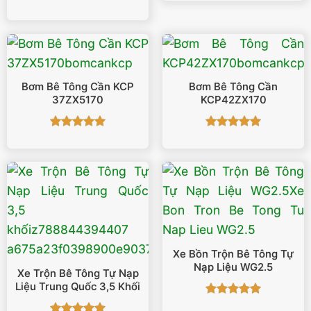
hạng
5
5
Được xếp
sao
hạng
5
5
sao
Bơm Bê Tông Cần KCP
Bơm Bê Tông Cần
37ZX5170
KCP42ZX170
Được xếp
Được xếp
hạng
5
5
hạng
5
5
sao
sao
Xe Bồn Trộn Bê Tông Tự
Nạp Liệu WG2.5
Xe Trộn Bê Tông Tự Nạp
Liệu Trung Quốc 3,5 Khối
Được xếp