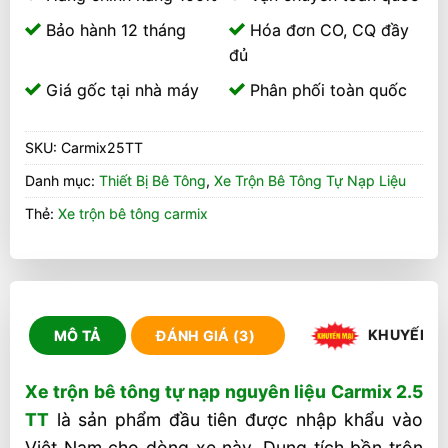
Bảo hành 12 tháng
Hóa đơn CO, CQ đầy
đủ
Giá gốc tại nhà máy
Phân phối toàn quốc
SKU:
Carmix25TT
Danh mục:
Thiết Bị Bê Tông
,
Xe Trộn Bê Tông Tự Nạp Liệu
Thẻ:
Xe trộn bê tông carmix
KHUYẾN M
MÔ TẢ
ĐÁNH GIÁ (3)
Xe trộn bê tông tự nạp nguyên liệu Carmix 2.5
TT
là sản phẩm đầu tiên được nhập khẩu vào
Việt Nam cho dòng xe này. Dung tích bồn trộn