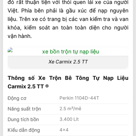
là
đó rất thuận tiện với thói quen lái xe của người
Việt. Phía bên phải là gầu xúc để nạp nguyên
Chiếc xe CARMIX rất phù hợp cho các
liệu. Trên xe có trang bị các van kiểm tra và van
mục đích khác nhau như:
khóa, kiểm soát an toàn toàn diện cho người
Giá thành xe trộn bê tông tự nạp liệu
vận hành.
Carmix tại Việt Nam
Liên hệ mua hàng
Bài viết có liên quan hoặc được nhiều
Xe Carmix 2.5 TT
người quan tâm
Thông số Xe Trộn Bê Tông Tự Nạp Liệu
Carmix 2.5 TT ®
Động cơ
Perkin 1104D-44T
Năng suất trộn
2.5 m³/mẻ
Dung tích bồn
3.400 Lít
Kiểu dẫn động
4×4