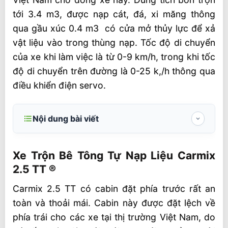
tới 3.4 m3, được nạp cát, đá, xi măng thông
qua gầu xúc 0.4 m3 có cửa mở thủy lực để xả
vật liệu vào trong thùng nạp. Tốc độ di chuyển
của xe khi làm việc là từ 0-9 km/h, trong khi tốc
độ di chuyển trên đường là 0-25 k,/h thông qua
điều khiển điện servo.
Nội dung bài viết
Xe Trộn Bê Tông Tự Nạp Liệu Carmix 2.5 TT
®
Xe Trộn Bê Tông Tự Nạp Liệu Carmix
2.5 TT ®
Thông số Xe Trộn Bê Tông Tự Nạp Liệu
Carmix 2.5 TT ®
Carmix 2.5 TT có cabin đặt phía trước rất an
toàn và thoải mái. Cabin này được đặt lệch về
Ưu điểm khác biệt của xe trộn bê tông tự
hành CARMIX so với tất cả các dòng xe khác
phía trái cho các xe tại thị trường Việt Nam, do