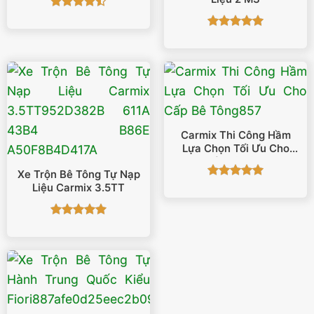
Được xếp
hạng
4.5
Được xếp
5 sao
hạng
5
5
sao
Carmix Thi Công Hầm
Lựa Chọn Tối Ưu Cho
Cấp Bê Tông
Xe Trộn Bê Tông Tự Nạp
Được xếp
Liệu Carmix 3.5TT
hạng
5
5
sao
Được xếp
hạng
5
5
sao