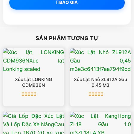
BÁO GIÁ
SẢN PHẨM TƯƠNG TỰ
Xúc Lật LONKING
Xúc Lật Nhỏ ZL912A Gầu
CDM936N
0,45 M3
Được xếp
Được xếp
hạng
5
5 sao
hạng
4.88
5
sao