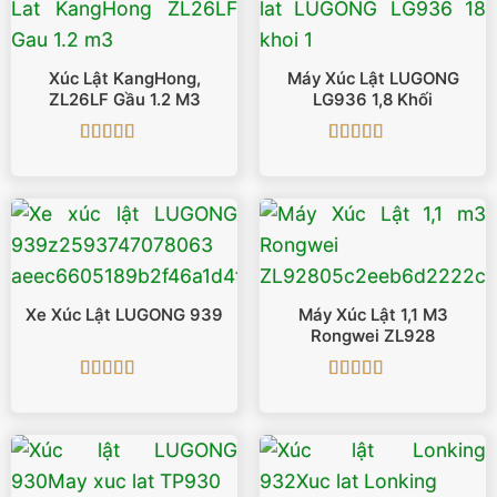
Xúc Lật KangHong,
Máy Xúc Lật LUGONG
ZL26LF Gầu 1.2 M3
LG936 1,8 Khối
Được xếp
Được xếp
hạng
5
5 sao
hạng
5
5 sao
Xe Xúc Lật LUGONG 939
Máy Xúc Lật 1,1 M3
Rongwei ZL928
Được xếp
Được xếp
hạng
5
5 sao
hạng
4.75
5
sao