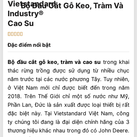
Bộ Đầu Cắt Gỗ Keo, Tràm Và
Cao Su
4.67
3
trên 5
Đặc điểm nổi bật
dựa trên
đánh giá
Bộ đầu cắt gỗ keo, tràm và cao su
trong khai
thác rừng trồng được sử dụng từ nhiều chục
năm trước tại các nước phương Tây. Tuy nhiên,
ở Việt Nam mới chỉ được biết đến trong năm
2018. Trên Thế Giới chỉ một số nước như Mỹ,
Phần Lan, Đức là sản xuất được loại thiết bị rất
đặc biệt này. Tại Vietstandard Việt Nam, công
ty chúng tôi đang là đại diện chính hãng của 3
thương hiệu khác nhau trong đó có John Deere.