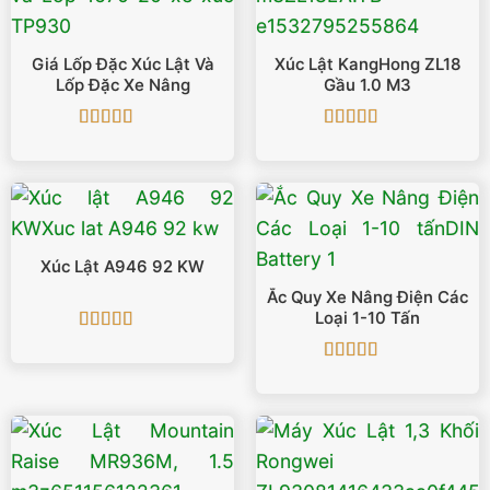
Giá Lốp Đặc Xúc Lật Và
Xúc Lật KangHong ZL18
Lốp Đặc Xe Nâng
Gầu 1.0 M3
Được xếp
Được xếp
hạng
5
5 sao
hạng
5
5 sao
Xúc Lật A946 92 KW
Ắc Quy Xe Nâng Điện Các
Loại 1-10 Tấn
Được xếp
hạng
5
5 sao
Được xếp
hạng
5
5 sao