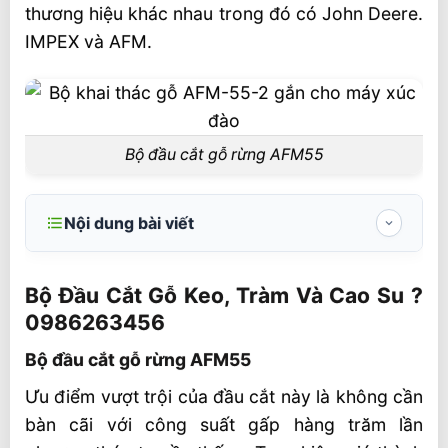
thương hiệu khác nhau trong đó có John Deere.
IMPEX và AFM.
Bộ đầu cắt gỗ rừng AFM55
Nội dung bài viết
Bộ Đầu Cắt Gỗ Keo, Tràm Và Cao Su ?️
0986263456
Bộ Đầu Cắt Gỗ Keo, Tràm Và Cao Su ?️
0986263456
Bộ đầu cắt gỗ rừng AFM55
Bộ đầu cắt gỗ rừng AFM55
Van thủy lực
Ưu điểm vượt trội của đầu cắt này là không cần
Thông số kỹ thuật chính
bàn cãi với công suất gấp hàng trăm lần
Thuận lợi và khó khăn khi sử dụng bộ đầu