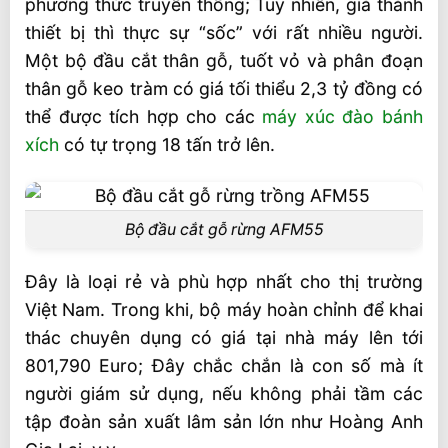
phương thức truyền thống; Tuy nhiên, giá thành
cắt gỗ keo tại Việt Nam
thiết bị thì thực sự “sốc” với rất nhiều người.
Thuận lợi:
Một bộ đầu cắt thân gỗ, tuốt vỏ và phân đoạn
Khó khăn áp dụng đầu cắt gỗ keo
thân gỗ keo tràm có giá tối thiểu 2,3 tỷ đồng có
thể được tích hợp cho các
máy xúc đào bánh
Video bộ đầu cắt gỗ keo rất tiện lợi
xích
có tự trọng 18 tấn trở lên.
Công suất khai thác và tư vấn mua bộ đầu
cắt gỗ keo
Năng suất khai thác gỗ keo
Bộ đầu cắt gỗ rừng AFM55
Tư vân mua bộ đầu cắt gỗ keo
Đây là loại rẻ và phù hợp nhất cho thị trường
Việt Nam. Trong khi, bộ máy hoàn chỉnh để khai
thác chuyên dụng có giá tại nhà máy lên tới
801,790 Euro; Đây chắc chắn là con số mà ít
người giám sử dụng, nếu không phải tầm các
tập đoàn sản xuất lâm sản lớn như Hoàng Anh