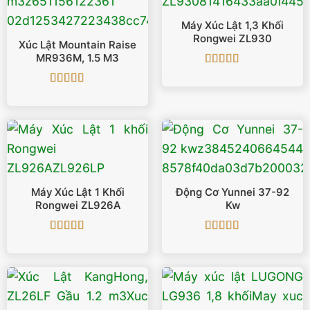
Máy Xúc Lật 1,3 Khối
Rongwei ZL930
Xúc Lật Mountain Raise
MR936M, 1.5 M3
Được xếp
hạng
5
5 sao
Được xếp
hạng
5
5 sao
Máy Xúc Lật 1 Khối
Động Cơ Yunnei 37-92
Rongwei ZL926A
Kw
Được xếp
Được xếp
hạng
5
5 sao
hạng
5
5 sao