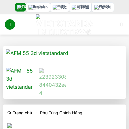
Bỏ
English
中文
日本語
한국어
qua
nội
dung
Trang chủ
Phụ Tùng Chính Hãng