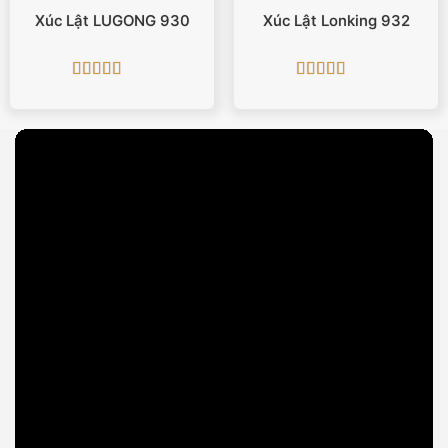
Xúc Lật LUGONG 930
Xúc Lật Lonking 932
Được xếp
Được xếp
hạng
5
5 sao
hạng
5
5 sao