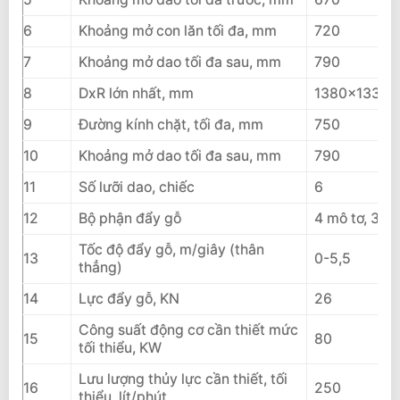
6
Khoảng mở con lăn tối đa, mm
720
7
Khoảng mở dao tối đa sau, mm
790
8
DxR lớn nhất, mm
1380×1330
9
Đường kính chặt, tối đa, mm
750
10
Khoảng mở dao tối đa sau, mm
790
11
Số lưỡi dao, chiếc
6
12
Bộ phận đẩy gỗ
4 mô tơ, 3 tr
Tốc độ đẩy gỗ, m/giây (thân
13
0-5,5
thẳng)
14
Lực đẩy gỗ, KN
26
Công suất động cơ cần thiết mức
15
80
tối thiểu, KW
Lưu lượng thủy lực cần thiết, tối
16
250
thiểu, lít/phút