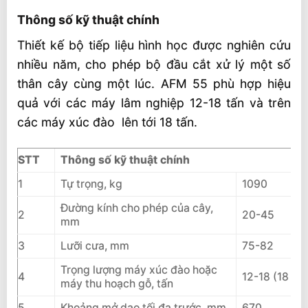
Thông số kỹ thuật chính
Thiết kế bộ tiếp liệu hình học được nghiên cứu
nhiều năm, cho phép bộ đầu cắt xử lý một số
thân cây cùng một lúc. AFM 55 phù hợp hiệu
quả với các máy lâm nghiệp 12-18 tấn và trên
các máy xúc đào lên tới 18 tấn.
STT
Thông số kỹ thuật chính
1
Tự trọng, kg
1090
Đường kính cho phép của cây,
2
20-45
mm
3
Lưỡi cưa, mm
75-82
Trọng lượng máy xúc đào hoặc
4
12-18 (18 tấ
máy thu hoạch gỗ, tấn
5
Khoảng mở dao tối đa trước, mm
670