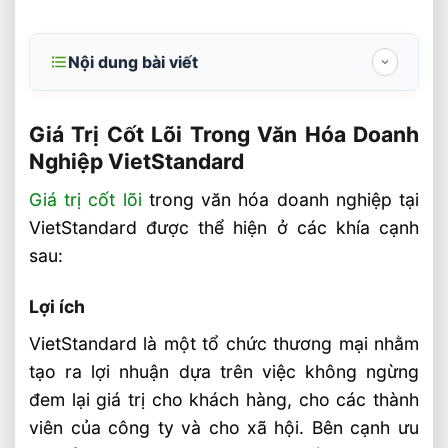
Nội dung bài viết
Giá Trị Cốt Lõi Trong Văn Hóa Doanh
Nghiệp VietStandard
Giá Trị Cốt Lõi Trong Văn Hóa Doanh
Nghiệp VietStandard
Lợi ích
Giá trị cốt lõi
trong văn hóa doanh nghiệp tại
Đối tượng thụ hưởng
VietStandard được thể hiện ở các khía cạnh
Hệ giá trị
sau:
Môi trường doanh nghiệp
Lợi ích
Văn hóa kỷ luật
Kiên trì và đoàn kết
VietStandard là một tổ chức thương mại nhằm
tạo ra lợi nhuận dựa trên việc không ngừng
Yêu thương và biết ơn
đem lại giá trị cho khách hàng, cho các thành
Thay đổi và sáng tạo
viên của công ty và cho xã hội. Bên cạnh ưu
Chia sẻ và gắn bó