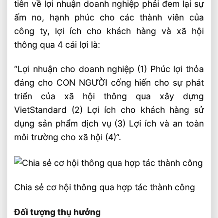
tiên về lợi nhuận doanh nghiệp phải đem lại sự
Con người là trung tâm
ấm no, hạnh phúc cho các thành viên của
Cộng giá trị, cộng cơ hội
công ty, lợi ích cho khách hàng và xã hội
Bài Viết Liên Quan
thông qua 4 cái lợi là:
Tại Sao Chúng Tôi Hình Thành
Vietstandard 2012?
“Lợi nhuận cho doanh nghiệp (1) Phúc lợi thỏa
đáng cho CON NGƯỜI cống hiến cho sự phát
Những chuyến đi cùng đồng đội – Nơi
Gắn Kết Văn Hóa Công Ty
triển của xã hội thông qua xây dựng
VietStandard (2) Lợi ích cho khách hàng sử
Văn hóa doanh nghiệp và trải nghiệm
khách hàng 2023
dụng sản phẩm dịch vụ (3) Lợi ích và an toàn
Văn Hóa Doanh Nghiệp Và Giá Trị Cốt Lõi
môi trường cho xã hội (4)”.
Của Vietstandard
Chương trình thiện nguyện “Truyền lửa
hy vọng” 11/2022
Chia sẻ cơ hội thông qua hợp tác thành công
Company Outing: Một Nét Văn Hóa
Vietstandard
Đối tượng thụ hưởng
Tuyển dụng trợ lý kinh doanh 5/2023