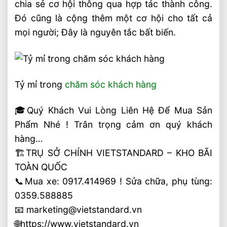
chia sẻ cơ hội thông qua hợp tác thành công.
Đó cũng là cộng thêm một cơ hội cho tất cả
mọi người; Đây là nguyên tắc bất biến.
Tỷ mỉ trong
chăm sóc khách hàng
🎓Quý Khách Vui Lòng Liên Hệ Để Mua Sản
Phẩm Nhé ! Trân trọng cảm ơn quý khách
hàng…
🏗TRỤ SỞ CHÍNH VIETSTANDARD – KHO BÃI
TOÀN QUỐC
📞Mua xe: 0917.414969 ! Sửa chữa, phụ tùng:
0359.588885
📧 marketing@vietstandard.vn
🌐https://www.vietstandard.vn