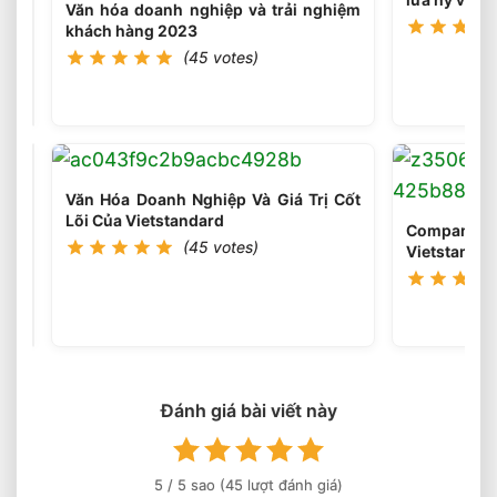
Tại
Văn hóa doanh nghiệp và trải nghiệm
Sao
khách hàng 2023
Chúng
(45
(45 votes)
votes)
Tôi
Hình
Thành
Vietstandard
2012?
Văn Hóa Doanh Nghiệp Và Giá Trị Cốt
Lõi Của Vietstandard
Company O
(45 votes)
Vietstanda
Những
chuyến
đi
(45
votes)
cùng
đồng
đội
–
Nơi
Đánh giá bài viết này
Gắn
Kết
Văn
5
/ 5 sao (
45
lượt đánh giá)
Hóa