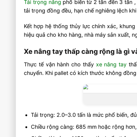
Tải trọng nâng
phổ biến từ 2 tấn đến 3 tấn
Câu hỏi thường gặp về xe nâng tay thấp F
tải trọng đồng đều, hạn chế nghiêng lệch khi
Xe nâng tay thấp càng rộng có dùng đượ
tiêu chuẩn không?
Kết hợp hệ thống thủy lực chính xác, khung
hiệu quả cho kho hàng, nhà máy sản xuất, ngà
Nên chọn bánh PU hay nylon cho xe nâ
càng rộng?
Xe nâng tay thấp càng rộng là gì 
Xe nâng tay thấp càng rộng có phù h
không?
Thực tế vận hành cho thấy
xe nâng tay
thấ
chuyển. Khi pallet có kích thước không đồng
Video xe nâng tay thấp niuli
Liên hệ mua sản phẩm
Tải trọng: 2.0–3.0 tấn là mức phổ biến, đ
Chiều rộng càng: 685 mm hoặc rộng hơn, t