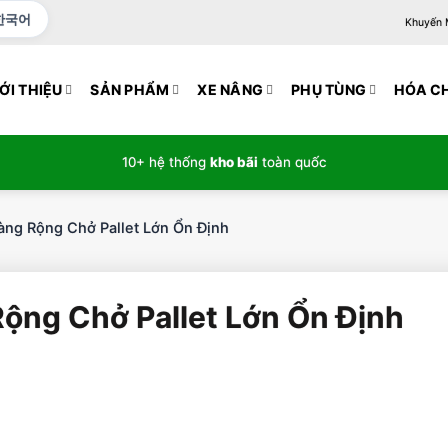
한국어
Khuyến Mạ
ỚI THIỆU
SẢN PHẨM
XE NÂNG
PHỤ TÙNG
HÓA C
10+ hệ thống
kho bãi
toàn quốc
àng Rộng Chở Pallet Lớn Ổn Định
ộng Chở Pallet Lớn Ổn Định