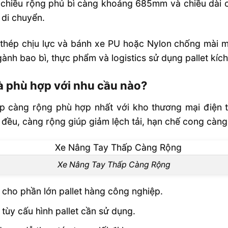
 , chiều rộng phủ bì càng khoảng 685mm và chiều dài
AQ
 di chuyển.
c cho pallet
 thép chịu lực và bánh xe PU hoặc Nylon chống mài m
nh bao bì, thực phẩm và logistics sử dụng pallet kích
ng tay thấp
và phù hợp với nhu cầu nào?
ợp kho lạnh
p càng rộng phù hợp nhất với kho thương mại điện t
 đều, càng rộng giúp giảm lệch tải, hạn chế cong càn
Xe Nâng Tay Thấp Càng Rộng
ủ cho phần lớn pallet hàng công nghiệp.
ùy cấu hình pallet cần sử dụng.