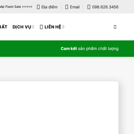
Địa điểm
Email
098.626.3456
i Flash Sale ⭐️⭐️⭐️⭐️⭐️
HẤT
DỊCH VỤ
LIÊN HỆ
Cam kết
sản phẩm chất lượng