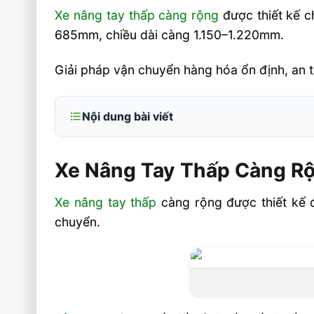
Xe nâng tay thấp càng rộng
được thiết kế c
685mm, chiều dài càng 1.150–1.220mm.
Giải pháp vận chuyển hàng hóa ổn định, an t
Nội dung bài viết
Xe Nâng Tay Thấp Càng Rộng Chở Pallet L
Xe Nâng Tay Thấp Càng Rộ
Xe nâng tay thấp càng rộng là gì và phù
cầu nào?
Xe nâng tay thấp
càng rộng được thiết kế đ
Thông số kỹ thuật cần xem khi chọn xe nâ
chuyển.
càng rộng
So sánh nhanh một số thương hiệu phổ b
Lợi ích thực tế khi dùng xe nâng tay thấ
chở pallet lớn