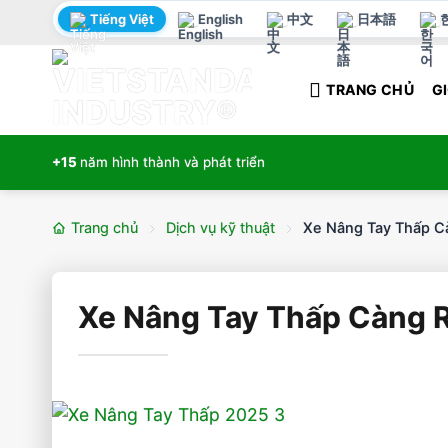
Bỏ
Tiếng Việt
English
中文
日本語
qua
nội
TRANG CHỦ
GI
dung
+15
năm hình thành và phát triển
Trang chủ
Dịch vụ kỹ thuật
Xe Nâng Tay Thấp C
Xe Nâng Tay Thấp Càng R