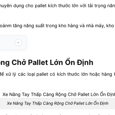
huyên dụng cho pallet kích thước lớn với tải trọng n
oànm tăng năng suất trong kho hàng và nhà máy, kho b
ớn Ổn Định
ng Chở Pallet Lớn Ổn Định
 hợp với nhu
ể xử lý các loại pallet có kích thước lớn hoặc hàng
ng tay thấp
iến?
Xe Nâng Tay Thấp Càng Rộng Chở Pallet Lớn Ổn Định
p càng rộng