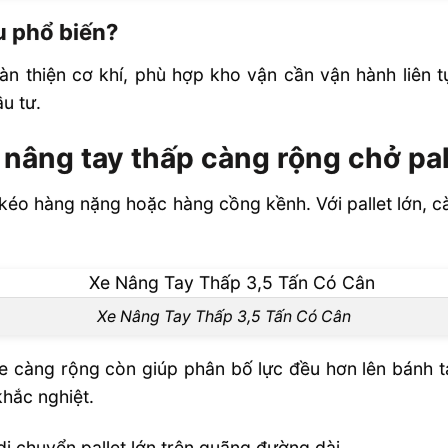
u phổ biến?
àn thiện cơ khí, phù hợp kho vận cần vận hành liên tụ
u tư.
e nâng tay thấp càng rộng chở pal
 khi kéo hàng nặng hoặc hàng cồng kềnh. Với pallet lớn,
Xe Nâng Tay Thấp 3,5 Tấn Có Cân
e càng rộng còn giúp phân bố lực đều hơn lên bánh t
khắc nghiệt.
i chuyển pallet lớn trên quãng đường dài.