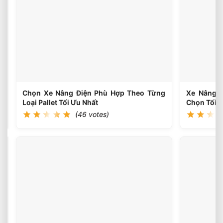
votes)
Xe
Nâng
Điện
Theo
Trọng
Lượng
Thực
Tế
Chọn Xe Nâng Điện Phù Hợp Theo Từng
Xe Nâng Đ
Loại Pallet Tối Ưu Nhất
Chọn Tối Ư
(46 votes)
Chọn
Xe
Nâng
(46
votes)
Điện
Theo
Ngành
Phù
Hợp