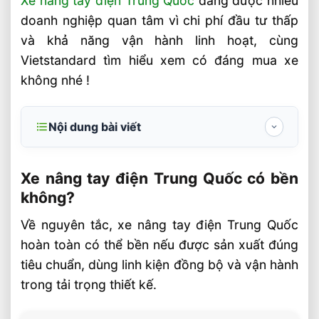
Xe nâng tay điện Trung Quốc
đang được nhiều
doanh nghiệp quan tâm vì chi phí đầu tư thấp
và khả năng vận hành linh hoạt, cùng
Vietstandard tìm hiểu xem có đáng mua xe
không nhé !
Nội dung bài viết
Xe nâng tay điện Trung Quốc có bền
không?
Xe nâng tay điện Trung Quốc có bền
không?
Những yếu tố ảnh hưởng trực tiếp đến độ
bền
Về nguyên tắc, xe nâng tay điện Trung Quốc
hoàn toàn có thể bền nếu được sản xuất đúng
Khi nào nên mua xe nâng tay điện Trung
Quốc ?
tiêu chuẩn, dùng linh kiện đồng bộ và vận hành
trong tải trọng thiết kế.
Câu hỏi khi mua xe nâng tay điện FAQ
Xe nâng tay điện Trung Quốc dùng được