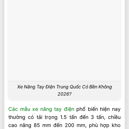
bao lâu?
Nên chọn pin lithium hay ắc quy chì-
axit?
Mua xe nâng tay điện ở đâu để yên tâm
hơn?
Liên hệ mua sản phẩm
Bài Viết Liên Quan
Chọn Tải Trọng Xe Nâng Điện Theo
Trọng Lượng Thực Tế
Xe Nâng Tay Điện Trung Quốc Có Bền Không
Chọn Xe Nâng Điện Theo Ngành Phù
Hợp Từng Ứng Dụng
2026?
Chọn Xe Nâng Điện Phù Hợp Theo Từng
Các mẫu xe nâng tay điện
phổ biến hiện nay
Loại Pallet Tối Ưu Nhất
thường có tải trọng 1.5 tấn đến 3 tấn, chiều
Chọn Xe Nâng Điện Phù Hợp Theo Chiều
Cao Kệ Hàng Chuẩn Nhất
cao nâng 85 mm đến 200 mm, phù hợp kho