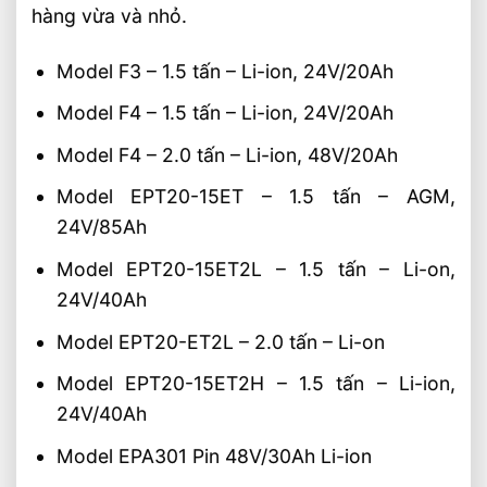
hàng vừa và nhỏ.
Xe Nâng Điện Reach Truck 1.8 Tấn Lựa
Chọn Tối Ưu Cho Logistics
Model F3 – 1.5 tấn – Li-ion, 24V/20Ah
Xe Nâng Dầu 3.5 Tấn Động Cơ Isuzu Có
Ưu Điểm Gì
Model F4 – 1.5 tấn – Li-ion, 24V/20Ah
Xe Nâng Điện Stacker Đứng Lái 1.5 Tấn
Model F4 – 2.0 tấn – Li-ion, 48V/20Ah
Nâng Cao 3–5m Có Đáng Đầu Tư?
Xe Nâng Điện Reach Truck 1.5 Tấn Nâng
Model EPT20-15ET – 1.5 tấn – AGM,
Cao 8–12m Cho Kho Kệ Cao
24V/85Ah
Model EPT20-15ET2L – 1.5 tấn – Li-on,
24V/40Ah
Model EPT20-ET2L – 2.0 tấn – Li-on
Model EPT20-15ET2H – 1.5 tấn – Li-ion,
24V/40Ah
Model EPA301 Pin 48V/30Ah Li-ion