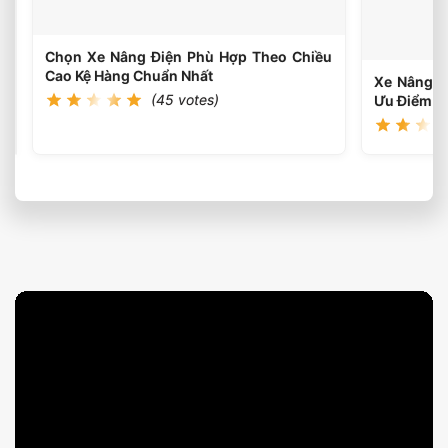
Từng
Ứng
Dụng
Chọn Xe Nâng Điện Phù Hợp Theo Chiều
Cao Kệ Hàng Chuẩn Nhất
Xe Nâng D
(45 votes)
Ưu Điểm G