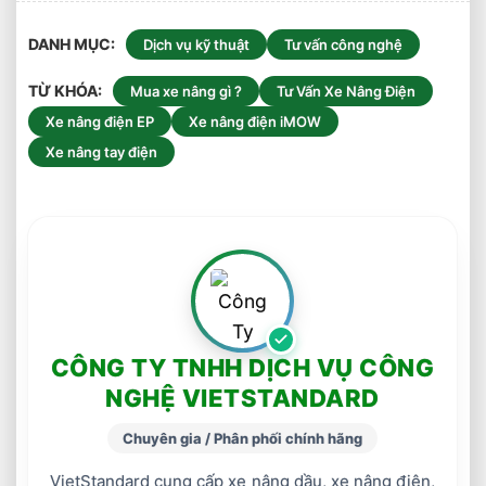
DANH MỤC
Dịch vụ kỹ thuật
Tư vấn công nghệ
TỪ KHÓA
Mua xe nâng gì ?
Tư Vấn Xe Nâng Điện
Xe nâng điện EP
Xe nâng điện iMOW
Xe nâng tay điện
CÔNG TY TNHH DỊCH VỤ CÔNG
NGHỆ VIETSTANDARD
Chuyên gia / Phân phối chính hãng
VietStandard cung cấp xe nâng dầu, xe nâng điện,