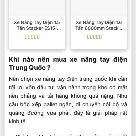
Xe Nâng Tay Điện 1.5
Xe Nâng Tay Điện 1.6
Tấn Stacker ES15-
Tấn 6000mm Stacker
15ES 24V/125Ah
WSA161 EP
Được xếp
Được xếp
hạng
5
5 sao
hạng
5
5 sao
Khi nào nên mua xe nâng tay điện
Trung Quốc ?
Nên chọn xe nâng tay điện trung quốc khi cần
tối ưu vốn đầu tư, vận hành trong kho có mặt
nền phẳng và tải hàng không quá nặng. Nhu
cầu bốc xếp pallet ngắn, di chuyển nội bộ và
quãng đường vừa phải, đây là giải pháp rất
kinh tế.