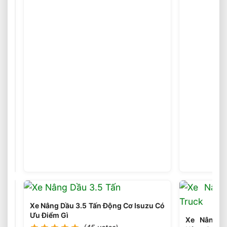
Chọn
Xe
Nâng
(46
votes)
Điện
Phù
Hợp
Theo
Từng
Loại
Pallet
Tối
Ưu
Nhất
Xe Nâng Dầu 3.5 Tấn Động Cơ Isuzu Có
Ưu Điểm Gì
Xe Nâng Đ