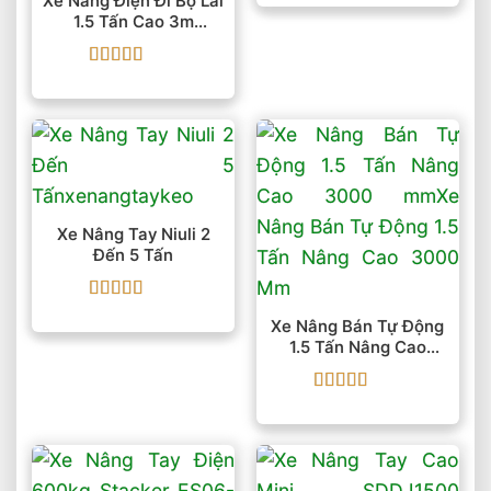
Xe Nâng Điện Đi Bộ Lái
hạng
5
5 sao
1.5 Tấn Cao 3m
LWS15-30 2 Mast
Được xếp
hạng
5
5 sao
Xe Nâng Tay Niuli 2
Đến 5 Tấn
Được xếp
Xe Nâng Bán Tự Động
hạng
5
5 sao
1.5 Tấn Nâng Cao
3000 Mm
Được xếp
hạng
5
5 sao