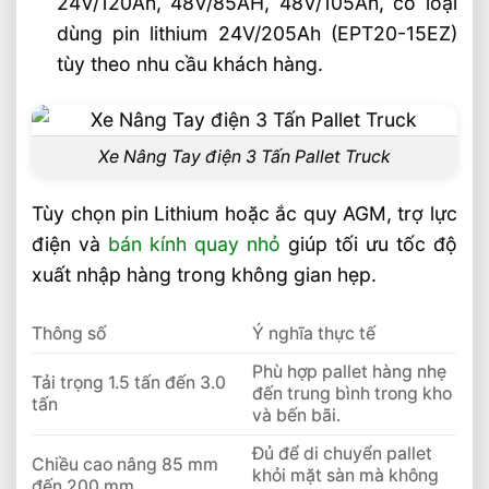
24V/120Ah, 48V/85AH, 48V/105Ah, có loại
Chọn Xe Nâng Điện Phù Hợp Theo Từng
Loại Pallet Tối Ưu Nhất
dùng pin lithium 24V/205Ah (EPT20-15EZ)
Chọn Xe Nâng Điện Phù Hợp Theo Chiều
tùy theo nhu cầu khách hàng.
Cao Kệ Hàng Chuẩn Nhất
Xe Nâng Điện Reach Truck 1.8 Tấn Lựa
Chọn Tối Ưu Cho Logistics
Xe Nâng Tay điện 3 Tấn Pallet Truck
Xe Nâng Dầu 3.5 Tấn Động Cơ Isuzu Có
Ưu Điểm Gì
Tùy chọn pin Lithium hoặc ắc quy AGM, trợ lực
Xe Nâng Điện Stacker Đứng Lái 1.5 Tấn
điện và
bán kính quay nhỏ
giúp tối ưu tốc độ
Nâng Cao 3–5m Có Đáng Đầu Tư?
xuất nhập hàng trong không gian hẹp.
Xe Nâng Điện Reach Truck 1.5 Tấn Nâng
Cao 8–12m Cho Kho Kệ Cao
Thông số
Ý nghĩa thực tế
Xe Nâng Dầu 3.5 Tấn Động Cơ Mitsubishi
Phù hợp pallet hàng nhẹ
Có Bền Không
Tải trọng 1.5 tấn đến 3.0
đến trung bình trong kho
tấn
Giải Pháp Xe Nâng Điện Đứng Lái 1.8 Tấn
và bến bãi.
Cho Kệ Cao Trên 6m
Đủ để di chuyển pallet
Chiều cao nâng 85 mm
khỏi mặt sàn mà không
đến 200 mm