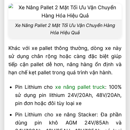
So sánh nhanh các dòng xe nâng pallet và
xe nâng liên quan
Câu hỏi thường gặp về xe nâng pallet 2
Xe Nâng Pallet 2 Mặt Tối Ưu Vận Chuyển Hàng
mặt?
Hóa Hiệu Quả
Xe nâng pallet 2 mặt có dùng được cho
mọi loại pallet không?
Khác với xe pallet thông thường, dòng xe này
sử dụng chân rộng hoặc càng đặc biệt giúp
Nên chọn xe nâng tay hay xe nâng tay
tiếp cận pallet dễ hơn, nâng hàng ổn định và
điện cho pallet 2 mặt?
hạn chế kẹt pallet trong quá trình vận hành.
Xe nâng pallet 2 mặt có phù hợp kho
lạnh không?
Pin Lithium cho
xe nâng pallet truck
: 100%
Video Xe nâng pallet 2 mặt tại
sử dụng pin lithium 24V/20Ah, 48V/20Ah,
Vietstandard
pin đơn hoặc đôi tùy loại xe
Liên hệ mua sản phẩm
Pin Lithium cho xe nâng Stacker: Đa phần
Bài Viết Liên Quan
dùng pin khô AGM 24V/85Ah và