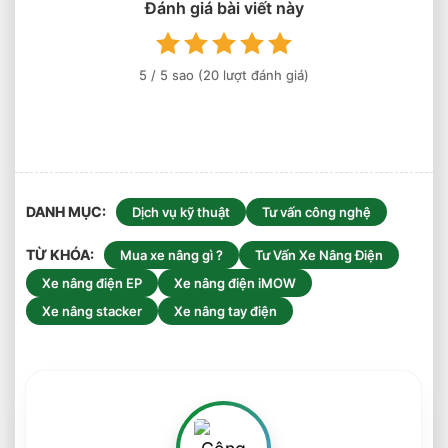
Chiều
Đánh giá bài viết này
Cao
Kệ
Hàng
5
/ 5 sao (
20
lượt đánh giá)
Chuẩn
Nhất
DANH MỤC
Dịch vụ kỹ thuật
Tư vấn công nghệ
TỪ KHÓA
Mua xe nâng gì ?
Tư Vấn Xe Nâng Điện
Xe nâng điện EP
Xe nâng điện iMOW
Xe nâng stacker
Xe nâng tay điện