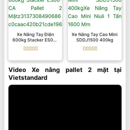
Xe Nâng Tay Điện
Xe Nâng Tay Cao Mini
600kg Stacker ES06-
SDDJ1500 400kg
CA Pallet 2 Mặt
Được xếp
Được xếp
hạng
5
5 sao
hạng
5
5 sao
Video Xe nâng pallet 2 mặt tại
Vietstandard