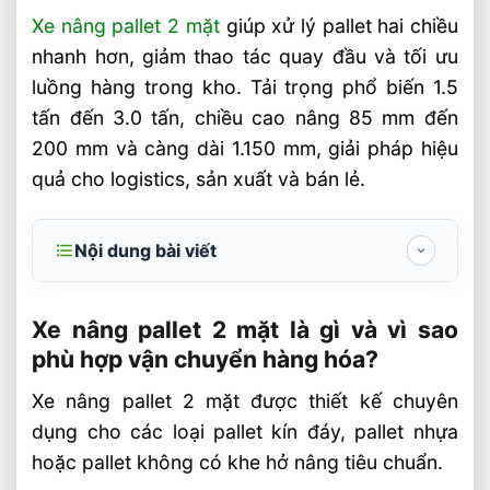
Xe nâng pallet 2 mặt
giúp xử lý pallet hai chiều
nhanh hơn, giảm thao tác quay đầu và tối ưu
luồng hàng trong kho. Tải trọng phổ biến 1.5
tấn đến 3.0 tấn, chiều cao nâng 85 mm đến
200 mm và càng dài 1.150 mm, giải pháp hiệu
quả cho logistics, sản xuất và bán lẻ.
Nội dung bài viết
Xe nâng pallet 2 mặt là gì và vì sao phù
hợp vận chuyển hàng hóa?
Xe nâng pallet 2 mặt là gì và vì sao
phù hợp vận chuyển hàng hóa?
Cách chọn xe nâng pallet 2 mặt theo nhu
cầu sử dụng
Xe nâng pallet 2 mặt được thiết kế chuyên
dụng cho các loại pallet kín đáy, pallet nhựa
Giá xe nâng pallet 2 Mặt cập nhật mới
nhất để khách hàng tham khảo
hoặc pallet không có khe hở nâng tiêu chuẩn.