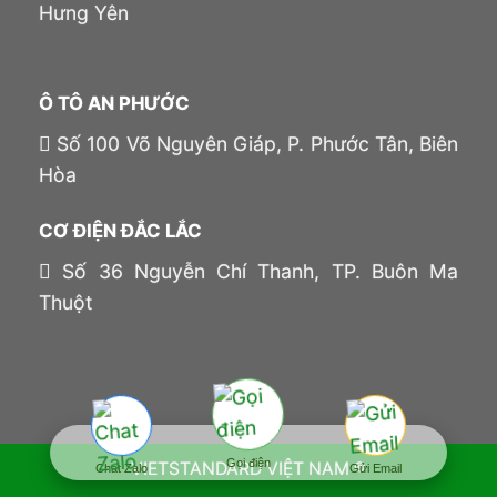
Hưng Yên
Ô TÔ AN PHƯỚC
Số 100 Võ Nguyên Giáp, P. Phước Tân, Biên
Hòa
CƠ ĐIỆN ĐẮC LẮC
Số 36 Nguyễn Chí Thanh, TP. Buôn Ma
Thuột
Gọi điện
VIETSTANDARD VIỆT NAM ®
Chat Zalo
Gửi Email