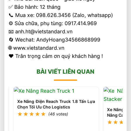
✅ Bảo hành: 12 tháng
📞 Mua xe: 098.626.3456 (Zalo, whatsapp)
⚙️ Sửa chữa, phụ tùng: 0917.414.969
📧 anh.ht@vietstandard.vn
🔄 Wechat: AndyHoang34566868999
🌐 www.vietstandard.vn
❤️ Trân trọng cảm ơn quý khách hàng !
BÀI VIẾT LIÊN QUAN
Xe Nâng Điện Reach Truck 1.8 Tấn Lựa
Chọn Tối Ưu Cho Logistics
Xe Nâng Điệ
(46 votes)
Nâng Cao 3