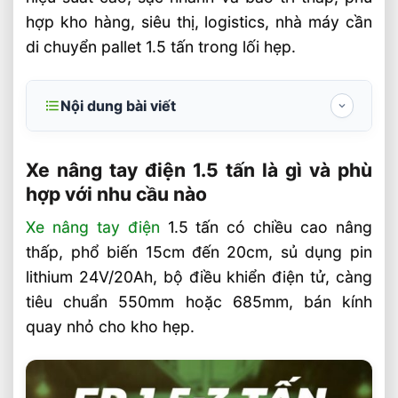
hợp kho hàng, siêu thị, logistics, nhà máy cần
di chuyển pallet 1.5 tấn trong lối hẹp.
Nội dung bài viết
Xe nâng tay điện 1.5 tấn là gì và phù hợp
với nhu cầu nào
Xe nâng tay điện 1.5 tấn là gì và phù
hợp với nhu cầu nào
Các thông số kỹ thuật cần kiểm tra trước
khi mua
Xe nâng tay điện
1.5 tấn có chiều cao nâng
thấp, phổ biến 15cm đến 20cm, sủ dụng pin
Vì sao xe nâng tay điện 1.5 tấn giúp tiết
kiệm chi phí vận hành
lithium 24V/20Ah, bộ điều khiển điện tử, càng
tiêu chuẩn 550mm hoặc 685mm, bán kính
Những yếu tố ảnh hưởng trực tiếp đến
quay nhỏ cho kho hẹp.
tổng chi phí sở hữu
Kinh nghiệm chọn xe phù hợp cho từng
môi trường làm việc