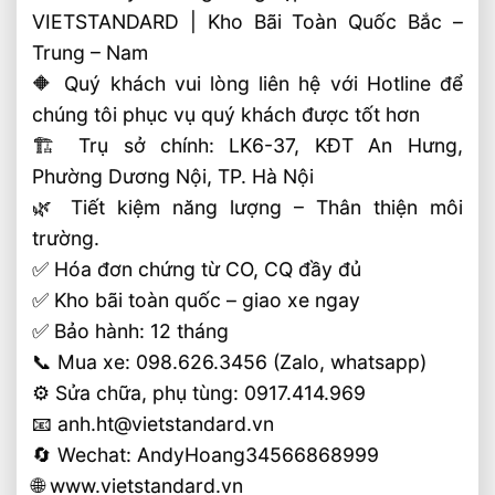
VIETSTANDARD | Kho Bãi Toàn Quốc Bắc –
Trung – Nam
🔶 Quý khách vui lòng liên hệ với Hotline để
chúng tôi phục vụ quý khách được tốt hơn
🏗 Trụ sở chính: LK6-37, KĐT An Hưng,
Phường Dương Nội, TP. Hà Nội
🌿 Tiết kiệm năng lượng – Thân thiện môi
trường.
✅ Hóa đơn chứng từ CO, CQ đầy đủ
✅ Kho bãi toàn quốc – giao xe ngay
✅ Bảo hành: 12 tháng
📞 Mua xe: 098.626.3456 (Zalo, whatsapp)
⚙️ Sửa chữa, phụ tùng: 0917.414.969
📧 anh.ht@vietstandard.vn
🔄 Wechat: AndyHoang34566868999
🌐 www.vietstandard.vn