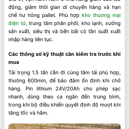
Và Thời Gian Chạy Pin
động, giảm thời gian di chuyển hàng và hạn
Sai Lầm Phổ Biến Khi Chọn Xe Nâng Điện
chế hư hỏng pallet. Phù hợp
kho thương mại
Cần Tránh Ngay
điện tử
, trung tâm phân phối, kho lạnh, xưởng
Chọn Loại Bánh Xe Nâng Điện Theo Môi
sản xuất, siêu thị và bến bãi có tần suất xuất
Trường Làm Việc Phù Hợp
nhập hàng liên tục.
Chọn Tải Trọng Xe Nâng Điện Theo
Trọng Lượng Thực Tế
Các thông số kỹ thuật cần kiểm tra trước khi
Chọn Xe Nâng Điện Theo Ngành Phù
mua
Hợp Từng Ứng Dụng
Tải trọng 1.5 tấn cần đi cùng tâm tải phù hợp,
Chọn Xe Nâng Điện Phù Hợp Theo Từng
thường 600mm, để bảo đảm ổn định khi chở
Loại Pallet Tối Ưu Nhất
hàng. Pin lithium 24V/20Ah cho phép sạc
Chọn Xe Nâng Điện Phù Hợp Theo Chiều
nhanh, dùng theo ca ngắn đến trung bình,
Cao Kệ Hàng Chuẩn Nhất
trong khi bộ điều khiển quyết định độ mượt khi
Xe Nâng Điện Reach Truck 1.8 Tấn Lựa
Chọn Tối Ưu Cho Logistics
tăng tốc và hãm.