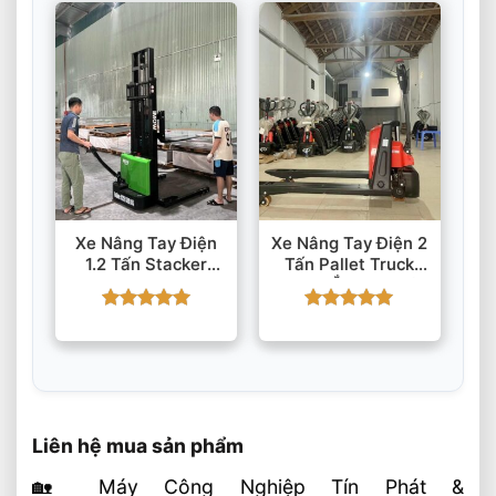
Xe Nâng Tay Điện
Xe Nâng Tay Điện 2
1.2 Tấn Stacker
Tấn Pallet Truck
ESD122 EP
ET208 Ắc Quy Chì-
Equipment
Axit/Li-Ion 48V
Được xếp
Được xếp
hạng
5
5
hạng
5
5
sao
sao
Liên hệ mua sản phẩm
🏡 Máy Công Nghiệp Tín Phát &