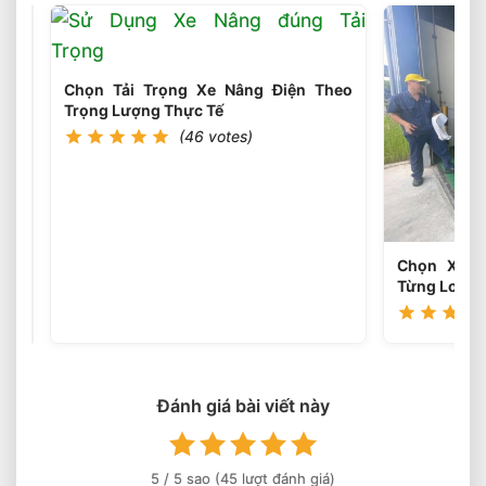
Sai
Lầm
Phổ
(45
votes)
Chọn Tải Trọng Xe Nâng Điện Theo
Biến
Trọng Lượng Thực Tế
Khi
Chọn
(46 votes)
Xe
Nâng
Điện
Cần
Tránh
Ngay
Chọn Xe N
Từng Loại P
Đánh giá bài viết này
5
/ 5 sao (
45
lượt đánh giá)