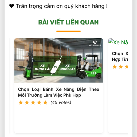
❤️ Trân trọng cảm ơn quý khách hàng !
BÀI VIẾT LIÊN QUAN
Chọn
Xe
Chọn Xe N
Nâng
(45
Hợp Từng 
votes)
Điện
Theo
Thời
Gian
Sạc
Chọn Loại Bánh Xe Nâng Điện Theo
Và
Môi Trường Làm Việc Phù Hợp
Thời
(45 votes)
Gian
Chạy
Pin