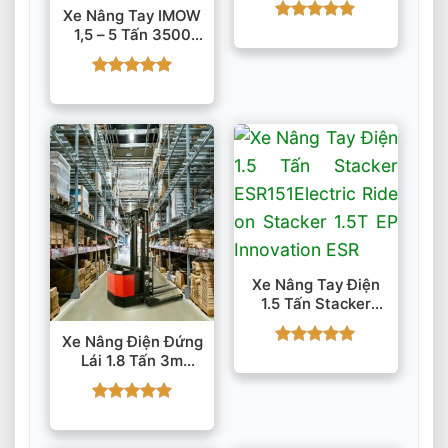
Xe Nâng Tay IMOW
Được xếp
1,5 – 5 Tấn 3500
hạng
5
5
Mm Pin Lithium
sao
Được xếp
hạng
5
5
sao
Xe Nâng Tay Điện
1.5 Tấn Stacker
ESR151
Xe Nâng Điện Đứng
Được xếp
Lái 1.8 Tấn 3m
hạng
5
5
ES18-40WA Chân
sao
Rộng
Được xếp
hạng
5
5
sao