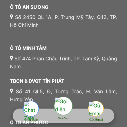
Ô TÔ AN SƯƠNG
Số 2450 QL 1A, P. Trung Mỹ Tây, Q.12, TP.
Hồ Chí Minh
Ô TÔ MINH TÂM
Số 474 Phan Châu Trinh, TP. Tam Kỳ, Quảng
Nam
TBCN & DVQT TÍN PHÁT
Số 41 QL5, Đ, Trưng Trắc, H. Văn Lâm,
Hưng Yên
Gọi điện
Chat Zalo
Gửi Email
Ô TÔ AN PHƯỚC