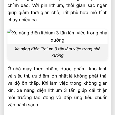
chính xác. Với pin lithium, thời gian sạc ngắn
Xe Nâng Điện Stacker Đứng Lái 1.5 Tấn
giúp giảm thời gian chờ, rất phù hợp mô hình
Nâng Cao 3–5m Có Đáng Đầu Tư?
chạy nhiều ca.
Xe Nâng Điện Reach Truck 1.5 Tấn Nâng
Cao 8–12m Cho Kho Kệ Cao
Xe nâng điện lithium 3 tấn làm việc trong nhà
xưởng
Ở nhà máy thực phẩm, dược phẩm, kho lạnh
và siêu thị, ưu điểm lớn nhất là không phát thải
và độ ồn thấp. Khi làm việc trong không gian
kín, xe nâng điện lithium 3 tấn giúp cải thiện
môi trường lao động và đáp ứng tiêu chuẩn
vận hành sạch.