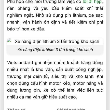
Phù hợp cho môi trường làm việc có
lối đi hẹp
,
nền phẳng và yêu cầu kiểm soát khí thải
Cấu hình kỹ thuật cần quan tâm khi chọn
xe nâng điện lithium 3 tấn
nghiêm ngặt. Nhờ sử dụng pin lithium, xe sạc
nhanh, vận hành ổn định và tiết kiệm chi phí
Khi nào nên chọn xe nâng điện lithium 3
bảo trì hơn xe dầu.
tấn thay vì xe dầu?
Câu hỏi thường gặp về xe nâng điện
lithium 3 tấn dùng được trong môi trường
Xe nâng điện lithium 3 tấn trong kho sạch
nào FAQ
Xe nâng điện lithium 3 tấn có dùng được
Vietstandard ghi nhận nhóm khách hàng dùng
trong kho lạnh không?
nhiều nhất là kho vận, sản xuất công nghiệp,
Xe nâng điện lithium 3 tấn có phù hợp
thương mại điện tử, siêu thị và kho lạnh. Khi
chạy ngoài trời không?
chọn đúng cấu hình motor kéo, motor nâng và
dung lượng pin, xe có thể làm việc liên tục
Xe nâng điện lithium 3 tấn nên chọn pin
nhiều ca mà vẫn giữ hiệu suất cao.
dung lượng bao nhiêu?
Video: Xe Nâng Điện Lithium 3 Tấn Dùng