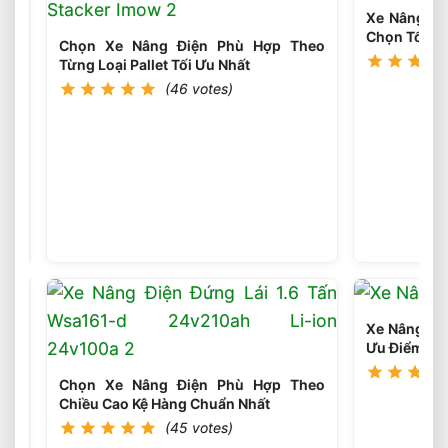
Xe Nâng Điệ
Chọn Tối Ưu
Chọn Xe Nâng Điện Phù Hợp Theo
Từng Loại Pallet Tối Ưu Nhất
(46 votes)
Chọn
Tải
Trọng
(46
votes)
Xe
Nâng
Điện
Theo
Trọng
Xe Nâng Dầu
Lượng
Ưu Điểm Gì
Thực
Tế
Chọn Xe Nâng Điện Phù Hợp Theo
Chiều Cao Kệ Hàng Chuẩn Nhất
(45 votes)