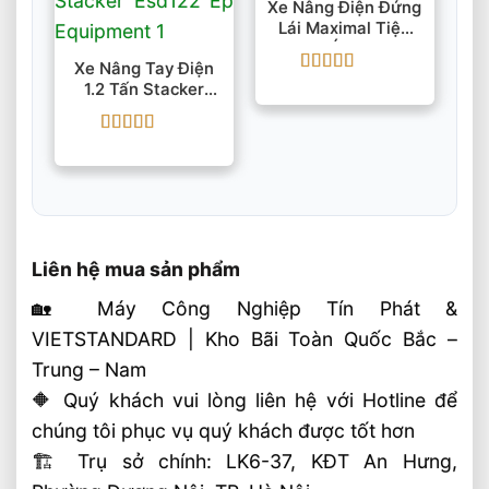
Xe Nâng Điện Đứng
Lái Maximal Tiện
Ích
Xe Nâng Tay Điện
Được xếp
1.2 Tấn Stacker
hạng
5
5 sao
ESD122 EP
Equipment
Được xếp
hạng
5
5 sao
Liên hệ mua sản phẩm
🏡 Máy Công Nghiệp Tín Phát &
VIETSTANDARD | Kho Bãi Toàn Quốc Bắc –
Trung – Nam
🔶 Quý khách vui lòng liên hệ với Hotline để
chúng tôi phục vụ quý khách được tốt hơn
🏗 Trụ sở chính: LK6-37, KĐT An Hưng,