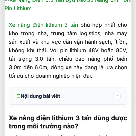
Xe nâng điện lithium 3 tấn
phù hợp nhất cho
kho trong nhà, trung tâm logistics, nhà máy
sản xuất và khu vực cần vận hành sạch, ít ồn,
không khí thải. Với pin lithium 48V hoặc 80V,
tải trọng 3.0 tấn, chiều cao nâng phổ biến
3.0m đến 6.0m, dòng xe này đang là lựa chọn
tối ưu cho doanh nghiệp hiện đại.
Nội dung bài viết
Xe nâng điện lithium 3 tấn dùng được
trong môi trường nào?
Xe nâng điện lithium 3 tấn dùng được
trong môi trường nào?
Những môi trường phù hợp nhất cho xe
nâng điện lithium 3 tấn