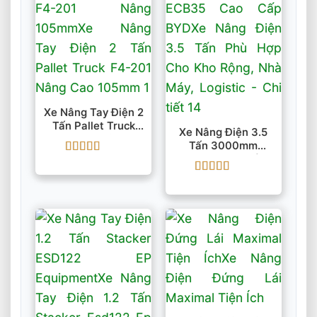
Xe Nâng Tay Điện 2
Tấn Pallet Truck
Xe Nâng Điện 3.5
F4-201 Nâng
Tấn 3000mm
105mm
ECB35 Cao Cấp
Được xếp
BYD
hạng
5
5 sao
Được xếp
hạng
5
5 sao