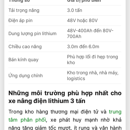
Thông số
Giá trị phổ biến
Được Trong Môi Trường Nào
Tải trọng nâng
3.0 tấn
Sản phẩm đề xuất
Điện áp pin
48V hoặc 80V
Liên hệ mua sản phẩm
48V-400Ah đến 80V-
Dung lượng pin lithium
Bài Viết Liên Quan
700Ah
Chọn Tải Trọng Xe Nâng Điện Theo
Chiều cao nâng
3.0m đến 6.0m
Trọng Lượng Thực Tế
Phù hợp lối đi hẹp trong
Chọn Xe Nâng Điện Theo Ngành Phù
Bán kính quay
kho
Hợp Từng Ứng Dụng
Kho trong nhà, nhà máy,
Chọn Xe Nâng Điện Phù Hợp Theo Từng
Ứng dụng chính
logistics
Loại Pallet Tối Ưu Nhất
Chọn Xe Nâng Điện Phù Hợp Theo Chiều
Những môi trường phù hợp nhất cho
Cao Kệ Hàng Chuẩn Nhất
xe nâng điện lithium 3 tấn
Xe Nâng Điện Reach Truck 1.8 Tấn Lựa
Trong kho hàng thương mại điện tử và
trung
Chọn Tối Ưu Cho Logistics
tâm phân phối
, xe phát huy mạnh nhờ khả
Xe Nâng Dầu 3.5 Tấn Động Cơ Isuzu Có
năng tăng giảm tốc mượt, ít rung và vận hành
Ưu Điểm Gì