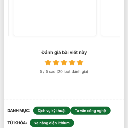
Chọn
Xe
Nâng
(46
votes)
Điện
Theo
Ngành
Phù
Hợp
Từng
Đánh giá bài viết này
Ứng
Dụng
5
/ 5 sao (
20
lượt đánh giá)
DANH MỤC
Dịch vụ kỹ thuật
Tư vấn công nghệ
TỪ KHÓA
xe nâng điện lithium