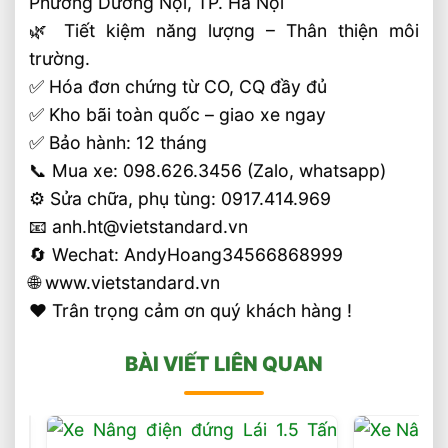
Phường Dương Nội, TP. Hà Nội
🌿 Tiết kiệm năng lượng – Thân thiện môi
trường.
✅ Hóa đơn chứng từ CO, CQ đầy đủ
✅ Kho bãi toàn quốc – giao xe ngay
✅ Bảo hành: 12 tháng
📞 Mua xe: 098.626.3456 (Zalo, whatsapp)
⚙️ Sửa chữa, phụ tùng: 0917.414.969
📧 anh.ht@vietstandard.vn
🔄 Wechat: AndyHoang34566868999
🌐 www.vietstandard.vn
❤️ Trân trọng cảm ơn quý khách hàng !
BÀI VIẾT LIÊN QUAN