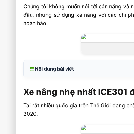
Chúng tôi không muốn nói tới cân nặng và n
đầu, nhưng sử dụng xe nâng với các chi phí
hoàn hảo.
Nội dung bài viết
Xe nâng nhẹ nhất ICE301 đang là xe nâng 
Xe nâng nhẹ nhất ICE301 đ
Vận hành bền bỉ
Khả năng chống nước của xe nân
Tại rất nhiều quốc gia trên Thế Giới đang ch
EFL302/ICE301
2020.
Video xe nâng nhẹ nhất ICE301
Liên hệ mua sản phẩm