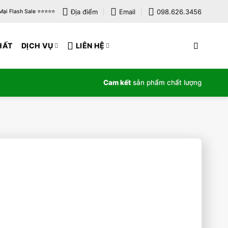
Địa điểm
Email
098.626.3456
i Flash Sale ⭐️⭐️⭐️⭐️⭐️
HẤT
DỊCH VỤ
LIÊN HỆ
Cam kết
sản phẩm chất lượng