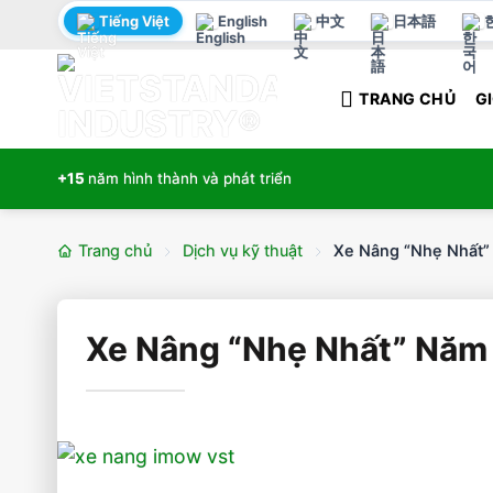
Bỏ
Tiếng Việt
English
中文
日本語
qua
nội
TRANG CHỦ
GI
dung
+15
năm hình thành và phát triển
Trang chủ
Dịch vụ kỹ thuật
Xe Nâng “Nhẹ Nhất”
Xe Nâng “Nhẹ Nhất” Năm