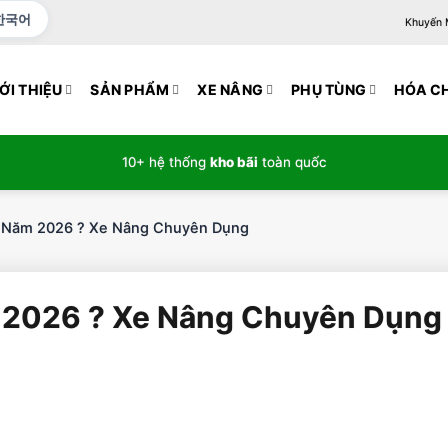
한국어
Khuyến Mạ
ỚI THIỆU
SẢN PHẨM
XE NÂNG
PHỤ TÙNG
HÓA C
10+ hệ thống
kho bãi
toàn quốc
 Năm 2026 ? Xe Nâng Chuyên Dụng
 2026 ? Xe Nâng Chuyên Dụng