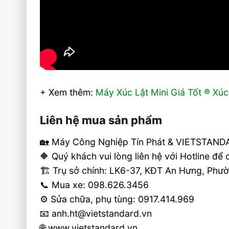
+ Xem thêm:
Máy Xúc Lật Mini Giá Tốt ® Xúc 
Liên hệ mua sản phẩm
🏡 Máy Công Nghiệp Tín Phát & VIETSTANDA
🔶 Quý khách vui lòng liên hệ với Hotline để
🏗 Trụ sở chính: LK6-37, KĐT An Hưng, Ph
📞 Mua xe: 098.626.3456
⚙️ Sửa chữa, phụ tùng: 0917.414.969
📧 anh.ht@vietstandard.vn
🌐 www.vietstandard.vn