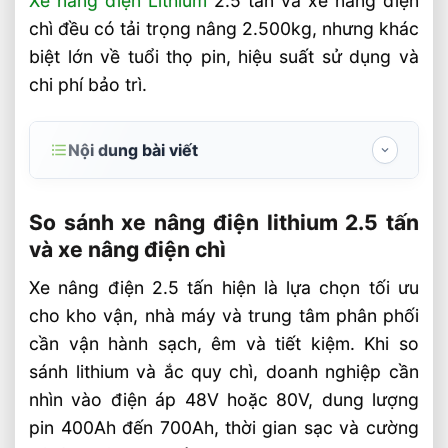
Xe nâng điện Lithium
2.5 tấn và xe nâng điện
chì đều có tải trọng nâng 2.500kg, nhưng khác
biệt lớn về tuổi thọ pin, hiệu suất sử dụng và
chi phí bảo trì.
Nội dung bài viết
So sánh xe nâng điện lithium 2.5 tấn và xe
nâng điện chì
So sánh xe nâng điện lithium 2.5 tấn
và xe nâng điện chì
Điểm khác biệt cốt lõi giữa pin lithium và
ắc quy chì
Xe nâng điện 2.5 tấn hiện là lựa chọn tối ưu
cho kho vận, nhà máy và trung tâm phân phối
Thông số kỹ thuật cần kiểm tra trước khi
mua xe nâng điện 2.5 tấn
cần vận hành sạch, êm và tiết kiệm. Khi so
sánh lithium và ắc quy chì, doanh nghiệp cần
Nên chọn xe nâng điện lithium hay xe
nhìn vào điện áp 48V hoặc 80V, dung lượng
nâng điện chì?
pin 400Ah đến 700Ah, thời gian sạc và cường
Câu hỏi thường gặp