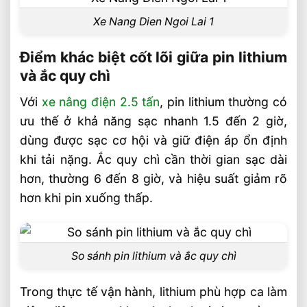
Trường Làm Việc Phù Hợp
Xe Nang Dien Ngoi Lai 1
Chọn Tải Trọng Xe Nâng Điện Theo
Trọng Lượng Thực Tế
Điểm khác biệt cốt lõi giữa pin lithium
Chọn Xe Nâng Điện Theo Ngành Phù
và ắc quy chì
Hợp Từng Ứng Dụng
Với
xe nâng điện 2.5 tấn
, pin lithium thường có
Chọn Xe Nâng Điện Phù Hợp Theo Từng
Loại Pallet Tối Ưu Nhất
ưu thế ở khả năng sạc nhanh 1.5 đến 2 giờ,
Chọn Xe Nâng Điện Phù Hợp Theo Chiều
dùng được sạc cơ hội và giữ điện áp ổn định
Cao Kệ Hàng Chuẩn Nhất
khi tải nặng. Ắc quy chì cần thời gian sạc dài
Xe Nâng Điện Reach Truck 1.8 Tấn Lựa
hơn, thường 6 đến 8 giờ, và hiệu suất giảm rõ
Chọn Tối Ưu Cho Logistics
hơn khi pin xuống thấp.
Xe Nâng Dầu 3.5 Tấn Động Cơ Isuzu Có
Ưu Điểm Gì
So sánh pin lithium và ắc quy chì
Trong thực tế vận hành, lithium phù hợp ca làm