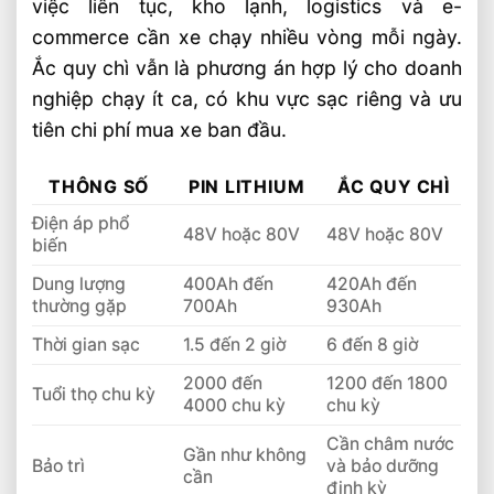
việc liên tục, kho lạnh, logistics và e-
commerce cần xe chạy nhiều vòng mỗi ngày.
Ắc quy chì vẫn là phương án hợp lý cho doanh
nghiệp chạy ít ca, có khu vực sạc riêng và ưu
tiên chi phí mua xe ban đầu.
THÔNG SỐ
PIN LITHIUM
ẮC QUY CHÌ
Điện áp phổ
48V hoặc 80V
48V hoặc 80V
biến
Dung lượng
400Ah đến
420Ah đến
thường gặp
700Ah
930Ah
Thời gian sạc
1.5 đến 2 giờ
6 đến 8 giờ
2000 đến
1200 đến 1800
Tuổi thọ chu kỳ
4000 chu kỳ
chu kỳ
Cần châm nước
Gần như không
Bảo trì
và bảo dưỡng
cần
định kỳ