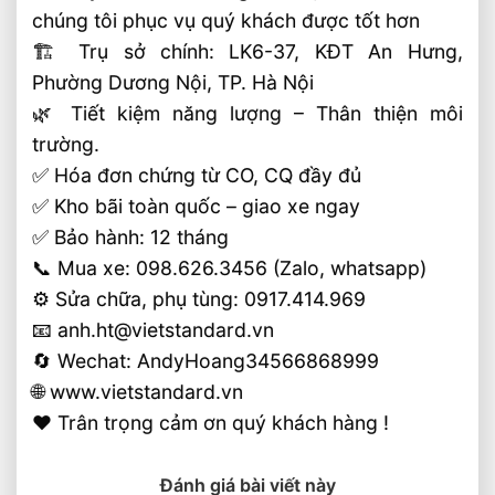
chúng tôi phục vụ quý khách được tốt hơn
🏗 Trụ sở chính: LK6-37, KĐT An Hưng,
Phường Dương Nội, TP. Hà Nội
🌿 Tiết kiệm năng lượng – Thân thiện môi
trường.
✅ Hóa đơn chứng từ CO, CQ đầy đủ
✅ Kho bãi toàn quốc – giao xe ngay
✅ Bảo hành: 12 tháng
📞 Mua xe: 098.626.3456 (Zalo, whatsapp)
⚙️ Sửa chữa, phụ tùng: 0917.414.969
📧 anh.ht@vietstandard.vn
🔄 Wechat: AndyHoang34566868999
🌐 www.vietstandard.vn
❤️ Trân trọng cảm ơn quý khách hàng !
Đánh giá bài viết này