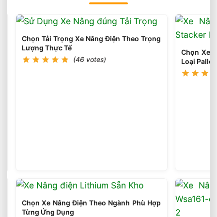
Chọn Tải Trọng Xe Nâng Điện Theo Trọng
Lượng Thực Tế
Chọn Xe N
(46 votes)
Loại Pallet
Sai
Lầm
Phổ
(45
votes)
Biến
Khi
Chọn
Xe
Nâng
Chọn Xe Nâng Điện Theo Ngành Phù Hợp
Điện
Từng Ứng Dụng
Cần