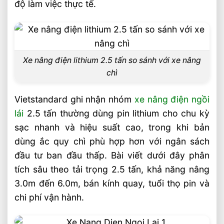
độ làm việc thực tế.
Xe nâng điện lithium 2.5 tấn có bền hơn
xe dùng ắc quy chì không?
Xe nâng điện chì có phù hợp cho kho
làm việc nhiều ca không?
Xe nâng điện lithium 2.5 tấn so sánh với xe nâng
chì
Doanh nghiệp nên ưu tiên thông số nào
khi mua xe nâng điện 2.5 tấn?
Vietstandard ghi nhận nhóm
xe nâng điện ngồi
Video: So Sánh Xe Nâng Điện Lithium 2.5
lái
2.5 tấn thường dùng pin lithium cho chu kỳ
Tấn Và Xe Nâng Điện Chì
sạc nhanh và hiệu suất cao, trong khi bản
Sản phẩm đề xuất
dùng ắc quy chì phù hợp hơn với ngân sách
đầu tư ban đầu thấp. Bài viết dưới đây phân
Liên hệ mua sản phẩm
tích sâu theo tải trọng 2.5 tấn, khả năng nâng
Bài Viết Liên Quan
3.0m đến 6.0m, bán kính quay, tuổi thọ pin và
Sai Lầm Phổ Biến Khi Chọn Xe Nâng Điện
chi phí vận hành.
Cần Tránh Ngay
Chọn Loại Bánh Xe Nâng Điện Theo Môi