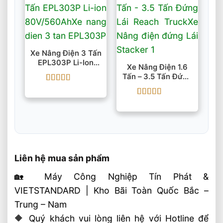
Xe Nâng Điện 3 Tấn
EPL303P Li-Ion
Xe Nâng Điện 1.6
80V/560Ah
Tấn – 3.5 Tấn Đứng
Lái Reach Truck
Được xếp
hạng
5
5 sao
Được xếp
hạng
5
5 sao
Liên hệ mua sản phẩm
🏡 Máy Công Nghiệp Tín Phát &
VIETSTANDARD | Kho Bãi Toàn Quốc Bắc –
Trung – Nam
🔶 Quý khách vui lòng liên hệ với Hotline để