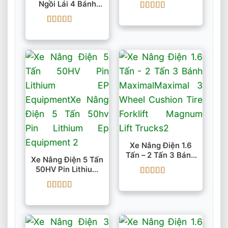
Ngồi Lái 4 Bánh
EFL203P Pin 80V
Được xếp
Li-Ion
hạng
5
5 sao
Được xếp
hạng
5
5 sao
Xe Nâng Điện 1.6
Tấn – 2 Tấn 3 Bánh
Xe Nâng Điện 5 Tấn
Maximal
50HV Pin Lithium
EP Equipment
Được xếp
hạng
4.5
5
Được xếp
sao
hạng
5
5 sao