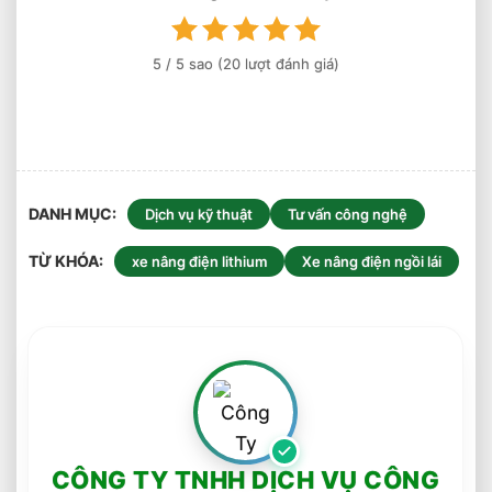
5
/ 5 sao (
20
lượt đánh giá)
DANH MỤC
Dịch vụ kỹ thuật
Tư vấn công nghệ
TỪ KHÓA
xe nâng điện lithium
Xe nâng điện ngồi lái
CÔNG TY TNHH DỊCH VỤ CÔNG