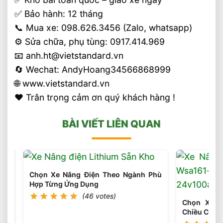
✅ Bảo hành: 12 tháng
📞 Mua xe: 098.626.3456 (Zalo, whatsapp)
⚙️ Sửa chữa, phụ tùng: 0917.414.969
📧 anh.ht@vietstandard.vn
🔄 Wechat: AndyHoang34566868999
🌐 www.vietstandard.vn
❤️ Trân trọng cảm ơn quý khách hàng !
BÀI VIẾT LIÊN QUAN
Chọn
Loại
Chọn Xe Nâng Điện Theo Ngành Phù
Bánh
(45
Hợp Từng Ứng Dụng
votes)
Xe
(46 votes)
Nâng
Chọn Xe N
Điện
Chiều Cao 
Theo