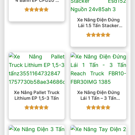
4 Bánh EP CPD20 2
Tấn
Được xếp
Xe Nâng Điện Đứng
hạng
5
5
Lái 1.5 Tấn Stacker
sao
ESD152 Nguồn
24V/85Ah
Được xếp
hạng
5
5
sao
Xe Nâng Pallet Truck
Xe Nâng Điện Đứng
Lithium EP 1,5-3 Tấn
Lái 1 Tấn – 3 Tấn
Reach Truck FBR10-
FBR30
Được xếp
Được xếp
hạng
5
5
hạng
5
5
sao
sao