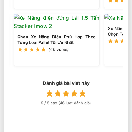
Môi
Trường
Làm
Việc
Chọn
Phù
Tải
Xe Nâng Điệ
Hợp
Trọng
(46
Chọn Tối Ưu
votes)
Chọn Xe Nâng Điện Phù Hợp Theo
Xe
Từng Loại Pallet Tối Ưu Nhất
Nâng
Điện
(46 votes)
Theo
Trọng
Lượng
Thực
Tế
Đánh giá bài viết này
5
/ 5 sao (
46
lượt đánh giá)