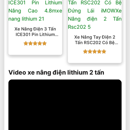
Xe Nâng Điện 3 Tấn
ICE301 Pin Lithium
Xe Nâng Tay Điện 2
Nâng Cao 4.8m
Tấn RSC202 Có Bệ
Đứng Lái IMOW
Được xếp
hạng
5
5
Được xếp
sao
hạng
5
5
sao
Video xe nâng điện lithium 2 tấn