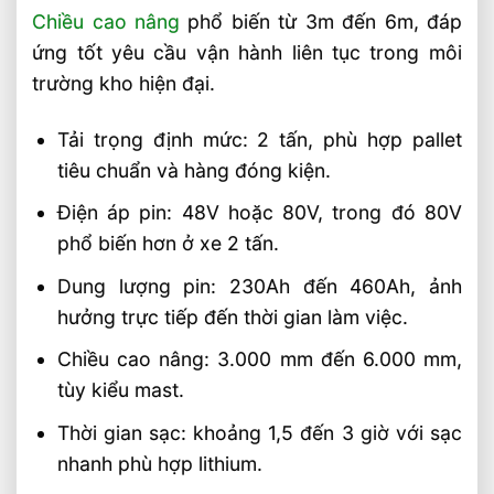
Trọng Lượng Thực Tế
Chiều cao nâng
phổ biến từ 3m đến 6m, đáp
Chọn Xe Nâng Điện Theo Ngành Phù
ứng tốt yêu cầu vận hành liên tục trong môi
Hợp Từng Ứng Dụng
trường kho hiện đại.
Chọn Xe Nâng Điện Phù Hợp Theo Từng
Loại Pallet Tối Ưu Nhất
Tải trọng định mức: 2 tấn, phù hợp pallet
Chọn Xe Nâng Điện Phù Hợp Theo Chiều
tiêu chuẩn và hàng đóng kiện.
Cao Kệ Hàng Chuẩn Nhất
Điện áp pin: 48V hoặc 80V, trong đó 80V
Xe Nâng Điện Reach Truck 1.8 Tấn Lựa
Chọn Tối Ưu Cho Logistics
phổ biến hơn ở xe 2 tấn.
Xe Nâng Dầu 3.5 Tấn Động Cơ Isuzu Có
Dung lượng pin: 230Ah đến 460Ah, ảnh
Ưu Điểm Gì
hưởng trực tiếp đến thời gian làm việc.
Xe Nâng Điện Stacker Đứng Lái 1.5 Tấn
Chiều cao nâng: 3.000 mm đến 6.000 mm,
Nâng Cao 3–5m Có Đáng Đầu Tư?
tùy kiểu mast.
Thời gian sạc: khoảng 1,5 đến 3 giờ với sạc
nhanh phù hợp lithium.