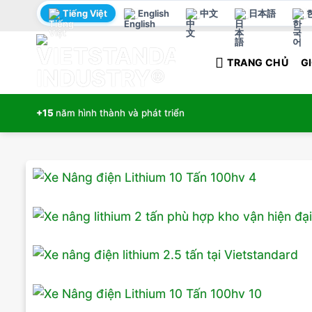
Bỏ
Tiếng Việt
English
中文
日本語
qua
nội
TRANG CHỦ
GI
dung
+15
năm hình thành và phát triển