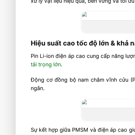
xử lý vật liệu hiệu quả, bền vững và tối ư
Hiệu suất năng lượng thời gian vận h
sạc nhanh hơn
Thông số kỹ thuật 100HV Pin 
Equipment
Hiệu suất cao tốc độ lớn & khả n
Hệ thống làm mát thông minh
An toàn và thoải mái cho người vận h
Pin Li-ion điện áp cao cung cấp năng lư
tải trọng lớn
.
Điều khiển tốc độ thông minh
Bảo trì thấp, tuổi thọ pin cao
Động cơ đồng bộ nam châm vĩnh cửu (PM
Hoạt động tốt với mọi điều kiện thời ti
ngắn.
Video Xe Nâng Điện 10 Tấn 100HV Pi
Equipment
Liên hệ mua sản phẩm tại Vietstandar
Sự kết hợp giữa PMSM và điện áp cao giúp