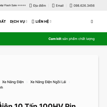
Địa điểm
Email
098.626.3456
i Flash Sale ⭐️⭐️⭐️⭐️⭐️
HẤT
DỊCH VỤ
LIÊN HỆ
Cam kết
sản phẩm chất lượng
Xe Nâng Điện
Xe Nâng Điện Ngồi Lái
nh
iện 10 Tấn 100HV Pin