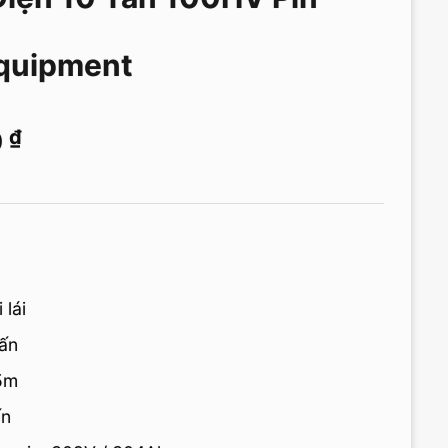
Equipment
0
₫
 lái
tấn
.5m
ấn