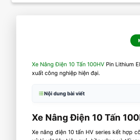
Xe Nâng Điện 10 Tấn 100HV
Pin Lithium E
xuất công nghiệp hiện đại.
Nội dung bài viết
Xe Nâng Điện 10 Tấn 100HV Pin 
Equipment
Xe Nâng Điện 10 Tấn 100
Hiệu suất cao tốc độ lớn & khả năng 
Xe nâng điện 10 tấn HV series kết hợp 
trội