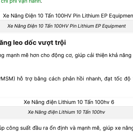
u
chi phí vận hành
.
ành dài hơn &
Lithium EP
Xe Nâng Điện 10 Tấn 100HV Pin Lithium EP Equipment
ăng leo dốc vượt trội
ành
ợng mạnh mẽ hơn cho động cơ, giúp cải thiện khả năng
SM) hỗ trợ bằng cách phản hồi nhanh, đạt tốc độ 
ết
n Lithium EP
Xe Nâng điện Lithium 10 Tấn 100hv
d
 công suất đầu ra ổn định và mạnh mẽ, giúp xe nâng t