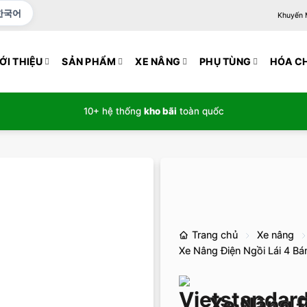
한국어
Khuyến Mạ
ỚI THIỆU
SẢN PHẨM
XE NÂNG
PHỤ TÙNG
HÓA C
10+ hệ thống
kho bãi
toàn quốc
Trang chủ
Xe nâng
Xe Nâng Điện Ngồi Lái 4 Bá
Xe Nâng Đ