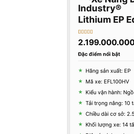
Lithium EP 
5
1
trên 5 dựa
2.199.000.00
trên
đánh
giá
Đặc điểm nổi bật
Hãng sản xuất: EP
Mã xe: EFL100HV
Kiểu vận hành: Ngồi
Tải trọng nâng: 10 
Chiều dài cơ sở: 2
Khối lượng xe: 14 t