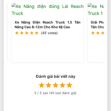
1.8
Tấn
Lựa
Chọn
Tối
Xe Nâng Điện Reach Truck 1.5 Tấn
Giải Pháp 
Ưu
Nâng Cao 8–12m Cho Kho Kệ Cao
Tấn Cho Kệ
Cho
(45 votes)
Logistics
Xe
Nâng
Dầu
(45
votes)
3.5
Tấn
Động
Cơ
Isuzu
Đánh giá bài viết này
Có
Ưu
Điểm
5
/ 5 sao (
45
lượt đánh giá)
Gì