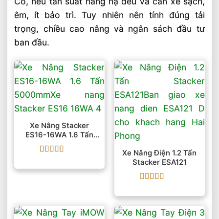
Có, nếu tần suất nâng hạ đều và cần xe sạch,
êm, ít bảo trì. Tuy nhiên nên tính đúng tải
trọng, chiều cao nâng và ngân sách đầu tư
ban đầu.
Xe Nâng Stacker
ES16-16WA 1.6 Tấn
5000mm
Xe Nâng Điện 1.2 Tấn
Được xếp
Stacker ESA121
hạng
5
5 sao
Được xếp
hạng
5
5 sao