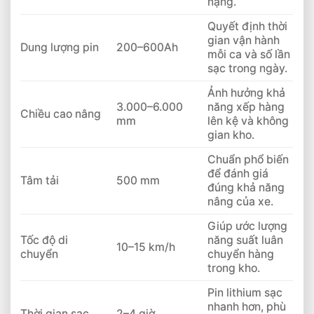
nặng.
Quyết định thời
gian vận hành
Dung lượng pin
200–600Ah
mỗi ca và số lần
sạc trong ngày.
Ảnh hưởng khả
3.000–6.000
năng xếp hàng
Chiều cao nâng
mm
lên kệ và không
gian kho.
Chuẩn phổ biến
để đánh giá
Tâm tải
500 mm
đúng khả năng
nâng của xe.
Giúp ước lượng
Tốc độ di
năng suất luân
10–15 km/h
chuyển
chuyển hàng
trong kho.
Pin lithium sạc
nhanh hơn, phù
Thời gian sạc
2–4 giờ