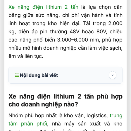
Xe nâng điện lithium 2 tấn
là lựa chọn cân
bằng giữa sức nâng, chi phí vận hành và tính
linh hoạt trong kho hiện đại. Tải trọng 2.000
kg, điện áp pin thường 48V hoặc 80V, chiều
cao nâng phổ biến 3.000–6.000 mm, phù hợp
nhiều mô hình doanh nghiệp cần làm việc sạch,
êm và liên tục.
Nội dung bài viết
Xe nâng điện lithium 2 tấn phù hợp cho
doanh nghiệp nào?
Xe nâng điện lithium 2 tấn phù hợp
cho doanh nghiệp nào?
Giá Các Loại Xe Nâng Điện 2 Tấn Tại
VietStandard
Nhóm phù hợp nhất là kho vận, logistics,
trung
tâm phân phối
, nhà máy sản xuất và kho
Thông số kỹ thuật cần kiểm tra trước khi