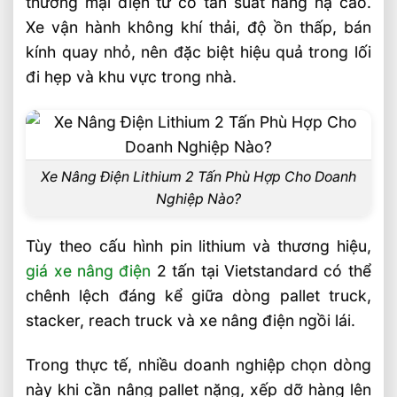
chọn xe
thương mại điện tử có tần suất nâng hạ cao.
Xe vận hành không khí thải, độ ồn thấp, bán
Chọn cấu hình nào để dùng hiệu quả
kính quay nhỏ, nên đặc biệt hiệu quả trong lối
hơn?
đi hẹp và khu vực trong nhà.
Vì sao xe nâng điện lithium đang được
nhiều doanh nghiệp ưu tiên?
EP, iMOW, Heli khác nhau ở điểm nào?
Câu hỏi thường gặp về xe nâng điện
Xe Nâng Điện Lithium 2 Tấn Phù Hợp Cho Doanh
lithium 2 tấn FAQ
Nghiệp Nào?
Xe nâng điện lithium 2 tấn có dùng được
Tùy theo cấu hình pin lithium và thương hiệu,
cho kho lạnh không?
giá xe nâng điện
2 tấn tại Vietstandard có thể
Pin lithium của xe nâng 2 tấn có cần thay
chênh lệch đáng kể giữa dòng pallet truck,
bình mỗi ca không?
stacker, reach truck và xe nâng điện ngồi lái.
Doanh nghiệp nhỏ có nên mua xe nâng
điện lithium 2 tấn không?
Trong thực tế, nhiều doanh nghiệp chọn dòng
này khi cần nâng pallet nặng, xếp dỡ hàng lên
Video xe nâng điện 2 tấn Lithium