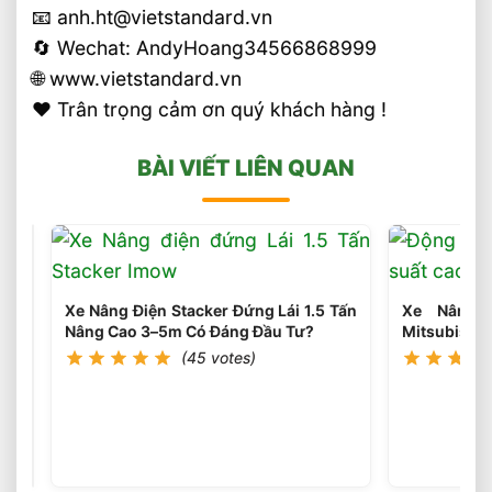
📧 anh.ht@vietstandard.vn
🔄 Wechat: AndyHoang34566868999
🌐 www.vietstandard.vn
❤️ Trân trọng cảm ơn quý khách hàng !
BÀI VIẾT LIÊN QUAN
Xe Nâng Điện Stacker Đứng Lái 1.5 Tấn
Xe Nâng 
Nâng Cao 3–5m Có Đáng Đầu Tư?
Mitsubishi
(45 votes)
Xe
Nâng
Điện
(46
votes)
Reach
Truck