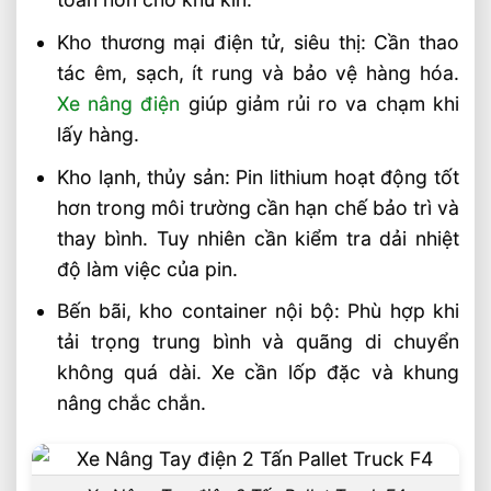
Xe Nâng Điện Đứng Lái 2 Tấn Có Phù
Hợp Với Kho Công Nghiệp?
Kho thương mại điện tử, siêu thị: Cần thao
Xe Nâng Điện Đứng Lái 1.8 Tấn Pin
tác êm, sạch, ít rung và bảo vệ hàng hóa.
Lithium 48V Có Ưu Điểm Gì
Xe nâng điện
giúp giảm rủi ro va chạm khi
lấy hàng.
Kho lạnh, thủy sản: Pin lithium hoạt động tốt
hơn trong môi trường cần hạn chế bảo trì và
thay bình. Tuy nhiên cần kiểm tra dải nhiệt
độ làm việc của pin.
Bến bãi, kho container nội bộ: Phù hợp khi
tải trọng trung bình và quãng di chuyển
không quá dài. Xe cần lốp đặc và khung
nâng chắc chắn.