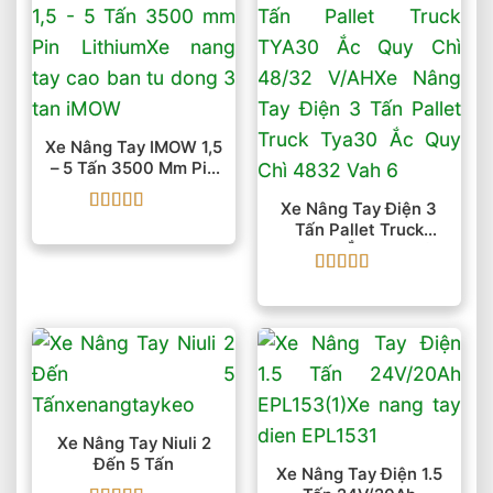
Xe Nâng Tay IMOW 1,5
– 5 Tấn 3500 Mm Pin
Lithium
Xe Nâng Tay Điện 3
Được xếp
Tấn Pallet Truck
hạng
5
5 sao
TYA30 Ắc Quy Chì
48/32 V/AH
Được xếp
hạng
5
5 sao
Xe Nâng Tay Niuli 2
Đến 5 Tấn
Xe Nâng Tay Điện 1.5