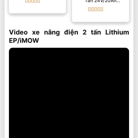
Tấn 24V/20Ah
EPL153(1)
Được xếp
hạng
5
5 sao
Được xếp
hạng
5
5 sao
Video xe nâng điện 2 tấn Lithium
EP/iMOW