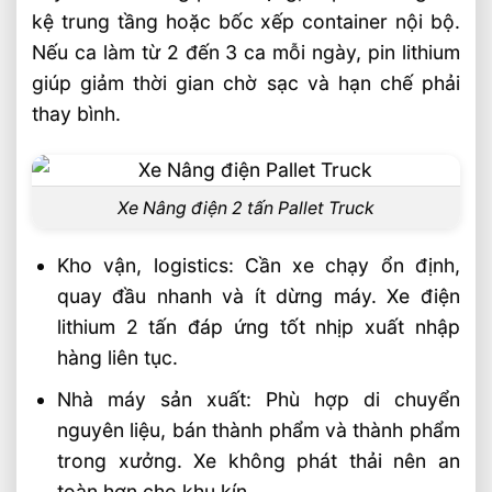
kệ trung tầng hoặc bốc xếp container nội bộ.
EP/iMOW
Nếu ca làm từ 2 đến 3 ca mỗi ngày, pin lithium
Liên hệ mua sản phẩm
giúp giảm thời gian chờ sạc và hạn chế phải
Bài Viết Liên Quan
thay bình.
Xe Nâng Điện Reach Truck 1.8 Tấn Lựa
Chọn Tối Ưu Cho Logistics
Xe Nâng Dầu 3.5 Tấn Động Cơ Isuzu Có
Xe Nâng điện 2 tấn Pallet Truck
Ưu Điểm Gì
Xe Nâng Điện Stacker Đứng Lái 1.5 Tấn
Kho vận, logistics: Cần xe chạy ổn định,
Nâng Cao 3–5m Có Đáng Đầu Tư?
quay đầu nhanh và ít dừng máy. Xe điện
Xe Nâng Điện Reach Truck 1.5 Tấn Nâng
lithium 2 tấn đáp ứng tốt nhịp xuất nhập
Cao 8–12m Cho Kho Kệ Cao
hàng liên tục.
Xe Nâng Dầu 3.5 Tấn Động Cơ Mitsubishi
Nhà máy sản xuất: Phù hợp di chuyển
Có Bền Không
nguyên liệu, bán thành phẩm và thành phẩm
Giải Pháp Xe Nâng Điện Đứng Lái 1.8 Tấn
trong xưởng. Xe không phát thải nên an
Cho Kệ Cao Trên 6m
toàn hơn cho khu kín.