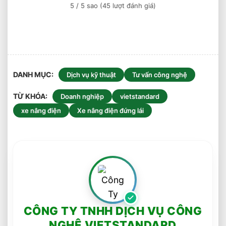
5
/ 5 sao (
45
lượt đánh giá)
Chuẩn
Nhất
DANH MỤC
Dịch vụ kỹ thuật
Tư vấn công nghệ
TỪ KHÓA
Doanh nghiệp
vietstandard
xe nâng điện
Xe nâng điện đứng lái
CÔNG TY TNHH DỊCH VỤ CÔNG
NGHỆ VIETSTANDARD