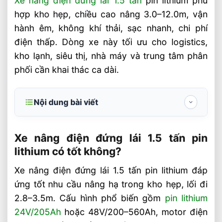
Xe nâng điện đứng lái 1.5 tấn
pin lithium phù
hợp kho hẹp, chiều cao nâng 3.0–12.0m, vận
hành êm, không khí thải, sạc nhanh, chi phí
điện thấp. Dòng xe này tối ưu cho logistics,
kho lạnh, siêu thị, nhà máy và trung tâm phân
phối cần khai thác ca dài.
Nội dung bài viết
Xe nâng điện đứng lái 1.5 tấn pin lithium
có tốt không?
Xe nâng điện đứng lái 1.5 tấn pin
lithium có tốt không?
Thông số kỹ thuật cần quan tâm khi chọn
xe
Xe nâng điện đứng lái 1.5 tấn pin lithium đáp
ứng tốt nhu cầu nâng hạ trong kho hẹp, lối đi
Ưu điểm vận hành trong kho hàng và
nhà máy
2.8–3.5m. Cấu hình phổ biến gồm
pin lithium
24V/205Ah
hoặc 48V/200–560Ah, motor điện
Cách chọn xe nâng điện đứng lái 1.5 tấn