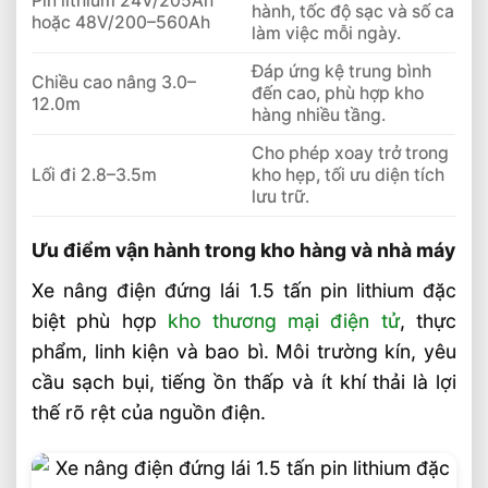
Pin lithium 24V/205Ah
Giải Pháp Xe Nâng Điện Đứng Lái 1.8 Tấn
hành, tốc độ sạc và số ca
hoặc 48V/200–560Ah
Cho Kệ Cao Trên 6m
làm việc mỗi ngày.
Đáp ứng kệ trung bình
Chiều cao nâng 3.0–
đến cao, phù hợp kho
12.0m
hàng nhiều tầng.
Cho phép xoay trở trong
Lối đi 2.8–3.5m
kho hẹp, tối ưu diện tích
lưu trữ.
Ưu điểm vận hành trong kho hàng và nhà máy
Xe nâng điện đứng lái 1.5 tấn pin lithium đặc
biệt phù hợp
kho thương mại điện tử
, thực
phẩm, linh kiện và bao bì. Môi trường kín, yêu
cầu sạch bụi, tiếng ồn thấp và ít khí thải là lợi
thế rõ rệt của nguồn điện.