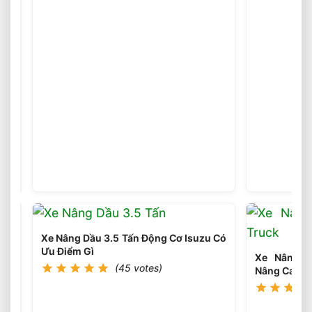
Chọn
Xe
Nâng
(46
votes)
Điện
Phù
Hợp
Theo
Từng
Loại
Pallet
Tối
Ưu
Nhất
Xe Nâng Dầu 3.5 Tấn Động Cơ Isuzu Có
Ưu Điểm Gì
Xe Nâng Đ
(45 votes)
Nâng Cao 8