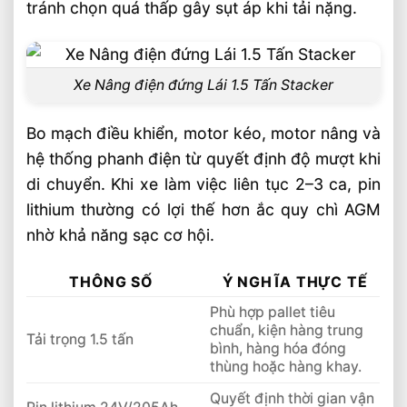
tránh chọn quá thấp gây sụt áp khi tải nặng.
Liên hệ mua sản phẩm
Bài Viết Liên Quan
Chọn Xe Nâng Điện Phù Hợp Theo Từng
Xe Nâng điện đứng Lái 1.5 Tấn Stacker
Loại Pallet Tối Ưu Nhất
Chọn Xe Nâng Điện Phù Hợp Theo Chiều
Bo mạch điều khiển, motor kéo, motor nâng và
Cao Kệ Hàng Chuẩn Nhất
hệ thống phanh điện từ quyết định độ mượt khi
Xe Nâng Điện Reach Truck 1.8 Tấn Lựa
di chuyển. Khi xe làm việc liên tục 2–3 ca, pin
Chọn Tối Ưu Cho Logistics
lithium thường có lợi thế hơn ắc quy chì AGM
Xe Nâng Dầu 3.5 Tấn Động Cơ Isuzu Có
nhờ khả năng sạc cơ hội.
Ưu Điểm Gì
Xe Nâng Điện Stacker Đứng Lái 1.5 Tấn
THÔNG SỐ
Ý NGHĨA THỰC TẾ
Nâng Cao 3–5m Có Đáng Đầu Tư?
Phù hợp pallet tiêu
Xe Nâng Điện Reach Truck 1.5 Tấn Nâng
chuẩn, kiện hàng trung
Cao 8–12m Cho Kho Kệ Cao
Tải trọng 1.5 tấn
bình, hàng hóa đóng
Xe Nâng Dầu 3.5 Tấn Động Cơ Mitsubishi
thùng hoặc hàng khay.
Có Bền Không
Quyết định thời gian vận