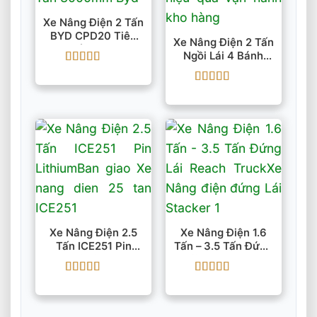
Xe Nâng Điện 2 Tấn
BYD CPD20 Tiêu
Xe Nâng Điện 2 Tấn
Chuẩn CP PRO
Ngồi Lái 4 Bánh
EFL203P Pin 80V
Được xếp
Li-Ion
hạng
5
5 sao
Được xếp
hạng
5
5 sao
Xe Nâng Điện 2.5
Xe Nâng Điện 1.6
Tấn ICE251 Pin
Tấn – 3.5 Tấn Đứng
Lithium
Lái Reach Truck
Được xếp
Được xếp
hạng
5
5 sao
hạng
5
5 sao