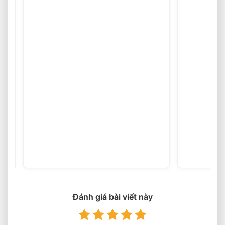
Chọn
Xe
Nâng
(45
votes)
Điện
Phù
Hợp
Theo
Chiều
Đánh giá bài viết này
Cao
Kệ
Hàng