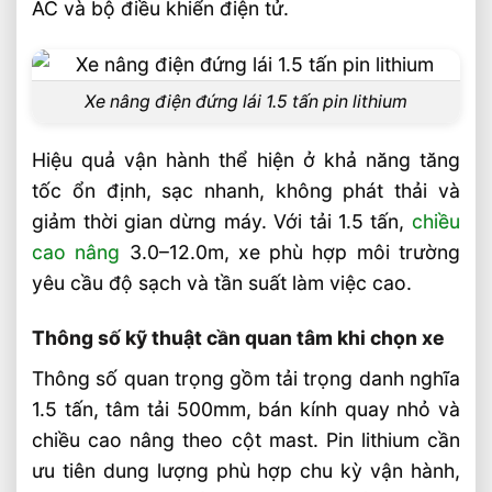
AC và bộ điều khiển điện tử.
pin lithium phù hợp
Khi nào nên chọn pin lithium thay vì ắc
quy chì?
Xe nâng điện đứng lái 1.5 tấn pin lithium
Câu hỏi thường gặp về xe nâng điện đứng
lái 1.5 tấn pin lithium FAQ
Hiệu quả vận hành thể hiện ở khả năng tăng
Xe nâng điện đứng lái 1.5 tấn pin lithium
tốc ổn định, sạc nhanh, không phát thải và
có dùng được cho kho lạnh không?
giảm thời gian dừng máy. Với tải 1.5 tấn,
chiều
cao nâng
3.0–12.0m, xe phù hợp môi trường
Pin lithium trên xe 1.5 tấn thường sạc
yêu cầu độ sạch và tần suất làm việc cao.
trong bao lâu?
Xe nâng đứng lái 1.5 tấn phù hợp loại
Thông số kỹ thuật cần quan tâm khi chọn xe
hàng nào?
Thông số quan trọng gồm tải trọng danh nghĩa
Video: Xe Nâng Điện Đứng Lái 1.5 Tấn Pin
1.5 tấn, tâm tải 500mm, bán kính quay nhỏ và
Lithium Có Tốt Không?
chiều cao nâng theo cột mast. Pin lithium cần
Sản phẩm đề xuất
ưu tiên dung lượng phù hợp chu kỳ vận hành,