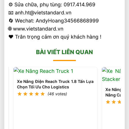
⚙️ Sửa chữa, phụ tùng: 0917.414.969
📧 anh.ht@vietstandard.vn
🔄 Wechat: AndyHoang34566868999
🌐 www.vietstandard.vn
❤️ Trân trọng cảm ơn quý khách hàng !
BÀI VIẾT LIÊN QUAN
Xe Nâng Điện Reach Truck 1.8 Tấn Lựa
Chọn Tối Ưu Cho Logistics
Xe Nâng Điệ
(46 votes)
Nâng Cao 3