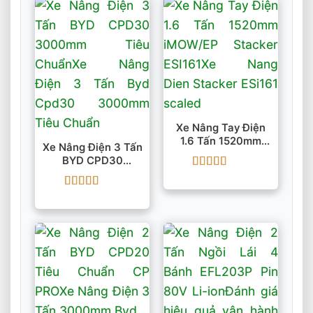
Xe Nâng Tay Điện
1.6 Tấn 1520mm
Xe Nâng Điện 3 Tấn
IMOW/EP Stacker
BYD CPD30
ESI161
3000mm Tiêu
Được xếp
Chuẩn
hạng
5
5 sao
Được xếp
hạng
5
5 sao