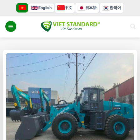
Bỏ
English
中文
日本語
한국어
qua
nội
dung