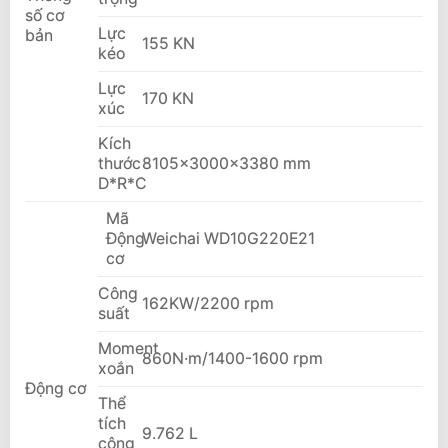
số cơ
Lực
bản
155 KN
kéo
Lực
170 KN
xúc
Kích
thước
8105x3000x3380 mm
D*R*C
Mã
Động
Weichai WD10G220E21
cơ
Công
162KW/2200 rpm
suất
Moment
860N·m/1400-1600 rpm
xoắn
Động cơ
Thể
tích
9.762 L
công