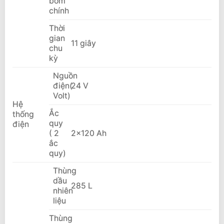
bơm
chính
Thời
gian
11 giây
chu
kỳ
Nguồn
điện(
24 V
Volt)
Hệ
Ắc
thống
quy
điện
( 2
2×120 Ah
ắc
quy)
Thùng
dầu
285 L
nhiên
liệu
Thùng