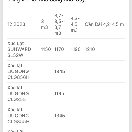
3,2-
4,3-
3
3,5-
12.2023
4,5
Cần Dài 4,2-4,5 m
m3
3,7
m3
m3
Xúc Lật
SUNWARD
1150
1170
1190
1210
SL52W
Xúc lật
LIUGONG
1345
CLG856H
Xúc lật
LIUGONG
1195
CLG855
Xúc lật
LIUGONG
1345
CLG855H
Xúc Lật