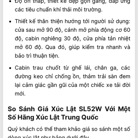
Độ ổn thấp, thiết kế đẹp gọn gàng, đáp ứng
các tiêu chuẩn khí thải môi trường.
Thiết kế thân thiện hướng tới người sử dụng:
cửa sau mở 90 độ, cánh mở phía động cơ 60
độ, cabin nghiêng 30 độ, cửa phía tản nhiệt
mở 60 độ. Qua đó, giúp kiểm tra nhanh và
bảo trì thuận tiện.
Cabin trau chuốt từ ghế lái, chân ga, các
đường keo chỉ chống ồn, thảm trải sàn đem
lại cảm giác gần gũi của một chiếc xe tải đời
mới.
So Sánh Giá Xúc Lật SL52W Với Một
Số Hãng Xúc Lật Trung Quốc
Quý khách có thể tham khảo giá so sánh một số
dòng xúc lật như bảng dưới đây.