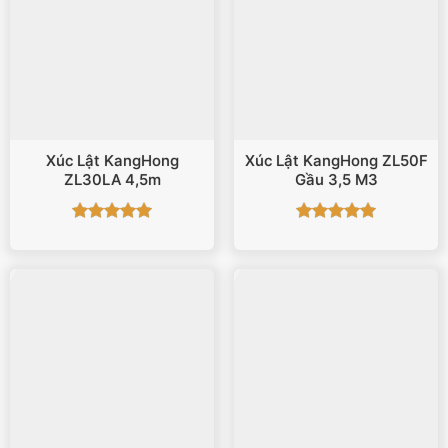
Xúc Lật KangHong
Xúc Lật KangHong ZL50F
ZL30LA 4,5m
Gầu 3,5 M3
Được xếp
Được xếp
hạng
5
5
hạng
5
5
sao
sao