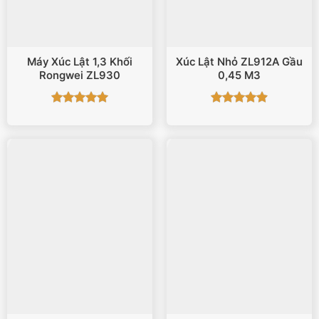
Máy Xúc Lật 1,3 Khối
Xúc Lật Nhỏ ZL912A Gầu
Rongwei ZL930
0,45 M3
Được xếp
Được xếp
hạng
5
5
hạng
4.88
sao
5 sao