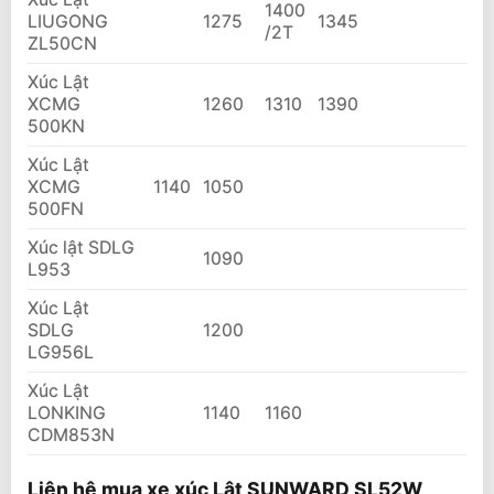
1400
LIUGONG
1275
1345
/2T
ZL50CN
Xúc Lật
XCMG
1260
1310
1390
500KN
Xúc Lật
XCMG
1140
1050
500FN
Xúc lật SDLG
1090
L953
Xúc Lật
SDLG
1200
LG956L
Xúc Lật
LONKING
1140
1160
CDM853N
Liên hệ mua xe xúc Lật SUNWARD SL52W