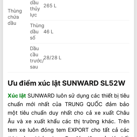
dầu
265 L
thủy
Thùng
lực
chứa
dầu
Thùng
dầu
46 L
số
Dầu
cầu
28/28 L
trước/
sau
Ưu điểm xúc lật SUNWARD SL52W
Xúc lật
SUNWARD luôn sử dụng các thiết bị tiêu
chuẩn mới nhất của TRUNG QUỐC đảm bảo
một tiêu chuẩn duy nhất cho cả xe xuất Châu
Âu và xe xuất khẩu các thị trường khác. Trên
tem xe luôn đóng tem EXPORT cho tất cả các