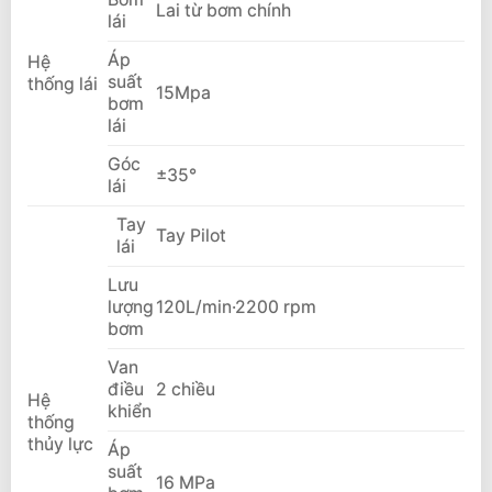
Lai từ bơm chính
lái
Áp
Hệ
suất
thống lái
15Mpa
bơm
lái
Góc
±35°
lái
Tay
Tay Pilot
lái
Lưu
lượng
120L/min·2200 rpm
bơm
Van
điều
2 chiều
Hệ
khiển
thống
thủy lực
Áp
suất
16 MPa