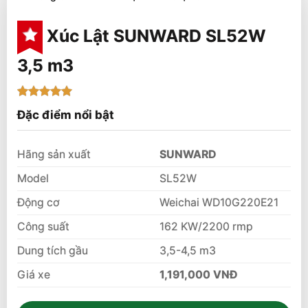
Xúc Lật SUNWARD SL52W
3,5 m3
5
1
trên 5
Đặc điểm nổi bật
dựa trên
đánh giá
Hãng sản xuất
SUNWARD
Model
SL52W
Động cơ
Weichai WD10G220E21
Công suất
162 KW/2200 rmp
Dung tích gầu
3,5-4,5 m3
Giá xe
1,191,000 VNĐ