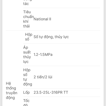
tác
Tiêu
chuẩn
National II
khí
thải
Hộp
Số tự động, thủy lực
số
Áp
suất
1.2-1.5MPa
thủy
lực
Hộp
số
2 tiến/2 lùi
tự
Hệ
động
thống
Lốp
23.5-25L-316PR TT
truyền
động
Tốc
độ