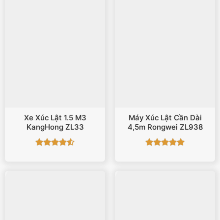
Xe Xúc Lật 1.5 M3
Máy Xúc Lật Cần Dài
KangHong ZL33
4,5m Rongwei ZL938
Được xếp
Được xếp
hạng
4.5
hạng
5
5
5 sao
sao