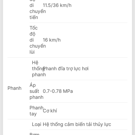
di
11.5/36 km/h
chuyển
tiến
Tốc
độ
di
16 km/h
chuyển
lùi
Hệ
thống
Phanh đĩa trợ lực hơi
phanh
Áp
Phanh
suất
0.7-0.78 MPa
phanh
Phanh
Cơ khí
tay
Loại
Hệ thống cảm biến tải thủy lực
Bơm