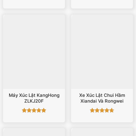
Được xếp
Được xếp
hạng
5
5
hạng
5
5
sao
sao
Máy Xúc Lật KangHong
Xe Xúc Lật Chui Hầm
ZLKJ20F
Xiandai Và Rongwei
Được xếp
Được xếp
hạng
5
5
hạng
4.67
sao
5 sao