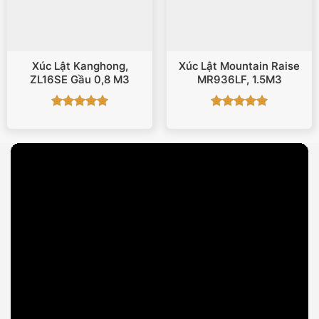
Xúc Lật Kanghong,
Xúc Lật Mountain Raise
ZL16SE Gầu 0,8 M3
MR936LF, 1.5M3
Được xếp
Được xếp
hạng
5
5
hạng
5
5
sao
sao