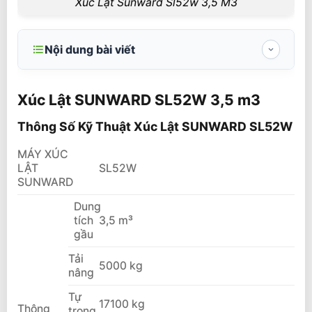
Xúc Lật Sunward Sl52w 3,5 M3
Nội dung bài viết
Xúc Lật SUNWARD SL52W 3,5 m3
Xúc Lật SUNWARD SL52W 3,5 m3
Thông Số Kỹ Thuật Xúc Lật SUNWARD
SL52W
Thông Số Kỹ Thuật Xúc Lật SUNWARD SL52W
Ưu điểm xúc lật SUNWARD SL52W
MÁY XÚC
LẬT
SL52W
So Sánh Giá Xúc Lật SL52W Với Một Số
SUNWARD
Hãng Xúc Lật Trung Quốc
Dung
Liên hệ mua xe xúc Lật SUNWARD SL52W
tích
3,5 m³
gầu
Video xúc lật SUNWARD SL52W
Tải
5000 kg
nâng
Tự
17100 kg
Thông
trọng