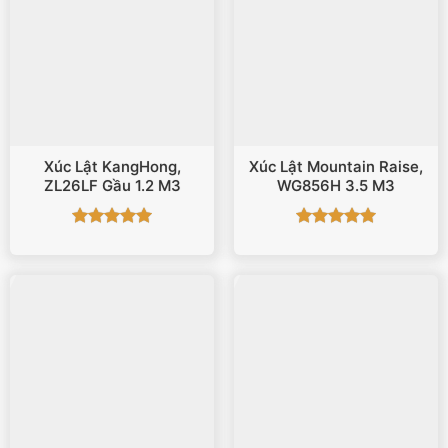
Xúc Lật KangHong,
Xúc Lật Mountain Raise,
ZL26LF Gầu 1.2 M3
WG856H 3.5 M3
Được xếp
Được xếp
hạng
5
5
hạng
5
5
sao
sao