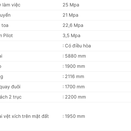
 làm việc
25 Mpa
huyển
21 Mpa
 toa
22,6 Mpa
n Pilot
3,5 Mpa
: Có điều hòa
ài
: 5880 mm
o
: 1900 mm
ng
: 2116 mm
quay đuôi
: 1700 mm
ách 2 trục
: 2200 mm
i vệt xích trên mặt đất
: 1950 mm