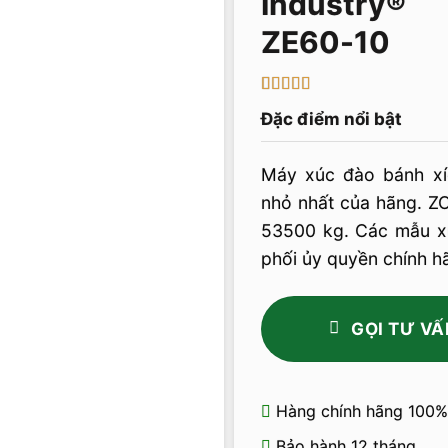
ZE60-10
5
1
trên 5 dựa
Đặc điểm nổi bật
trên
đánh
giá
Máy xúc đào bánh x
nhỏ nhất của hãng. Z
53500 kg. Các mẫu x
phối ủy quyền chính h
GỌI TƯ VẤ
Hàng chính hãng 100%
Bảo hành 12 tháng