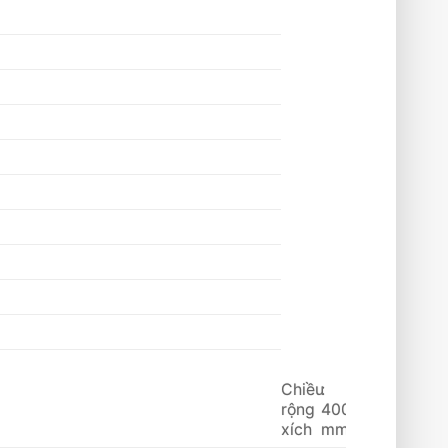
Chiều
:
rộng
400
xích
mm