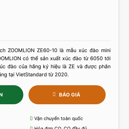
ích ZOOMLION ZE60-10 là mẫu xúc đào mini
OOMLION có thể sản xuất xúc đào từ 6050 tới
úc đào của hãng ký hiệu là ZE và được phân
ãng tại VietStandard từ 2020.
N
BÁO GIÁ
Vận chuyển toàn quốc
Hóa đơn CO, CQ đầy đủ