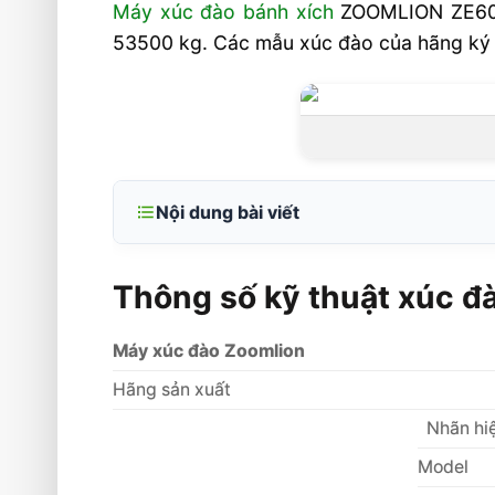
Máy xúc đào bánh xích
ZOOMLION ZE60-1
53500 kg. Các mẫu xúc đào của hãng ký h
Nội dung bài viết
Thông số kỹ thuật xúc đào bánh xích
Thông số kỹ thuật xúc 
Ưu điểm xúc đào bánh xích ZOOMLIO
Liên hệ tư vấn xúc đào bánh xích ZO
Máy xúc đào Zoomlion
Video tham khảo xúc đào bánh xích
Hãng sản xuất
Nhãn hi
Model