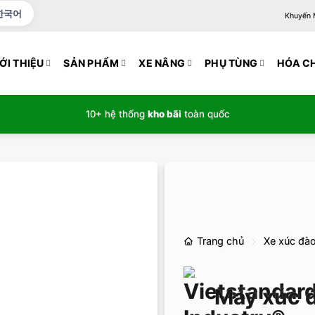
한국어
Khuyến Mạ
ỚI THIỆU
SẢN PHẨM
XE NÂNG
PHỤ TÙNG
HÓA C
10+ hệ thống
kho bãi
toàn quốc
Trang chủ
Xe xúc đà
Máy xúc 