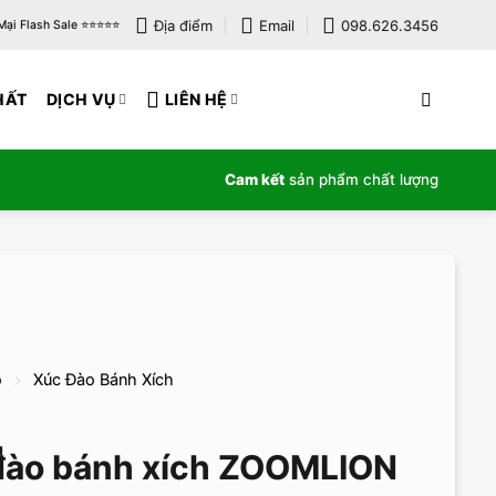
Địa điểm
Email
098.626.3456
i Flash Sale ⭐️⭐️⭐️⭐️⭐️
HẤT
DỊCH VỤ
LIÊN HỆ
Cam kết
sản phẩm chất lượng
o
Xúc Đào Bánh Xích
đào bánh xích ZOOMLION