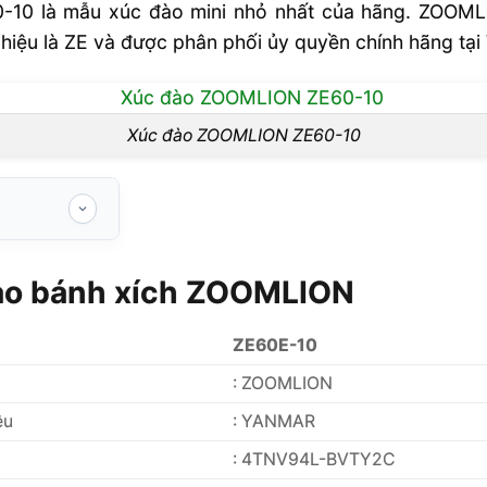
0 là mẫu xúc đào mini nhỏ nhất của hãng. ZOOMLIO
iệu là ZE và được phân phối ủy quyền chính hãng tại 
Xúc đào ZOOMLION ZE60-10
 ZOOMLION
đào bánh xích ZOOMLION
N
OMLION
ZE60E-10
 ZOOMLION
: ZOOMLION
ệu
: YANMAR
: 4TNV94L-BVTY2C