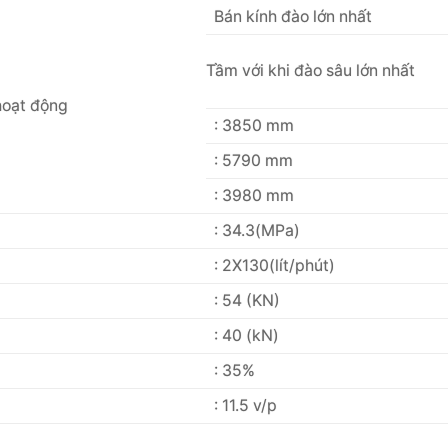
Bán kính đào lớn nhất
Tầm với khi đào sâu lớn nhất
hoạt động
: 3850 mm
: 5790 mm
: 3980 mm
: 34.3(MPa)
: 2X130(lít/phút)
: 54 (KN)
: 40 (kN)
: 35%
: 11.5 v/p