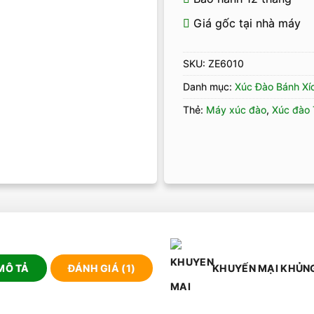
Giá gốc tại nhà máy
SKU:
ZE6010
Danh mục:
Xúc Đào Bánh Xí
Thẻ:
Máy xúc đào
,
Xúc đào 
MÔ TẢ
ĐÁNH GIÁ (1)
KHUYẾN MẠI KHỦN