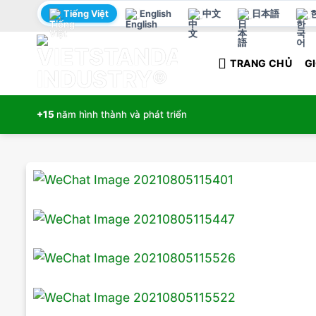
Bỏ
Tiếng Việt
English
中文
日本語
qua
nội
TRANG CHỦ
GI
dung
+15
năm hình thành và phát triển