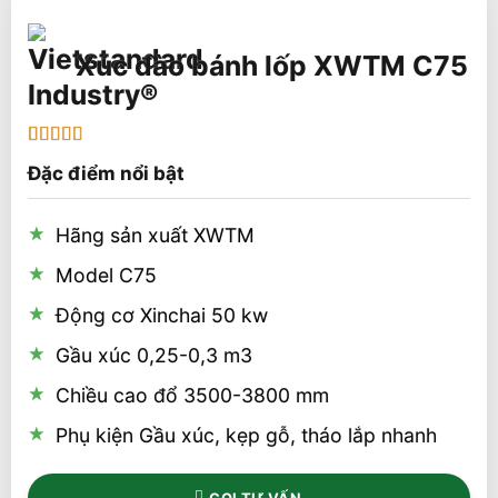
Xúc đào bánh lốp XWTM C75
5
1
trên 5 dựa
Đặc điểm nổi bật
trên
đánh
giá
Hãng sản xuất XWTM
Model C75
Động cơ Xinchai 50 kw
Gầu xúc 0,25-0,3 m3
Chiều cao đổ 3500-3800 mm
Phụ kiện Gầu xúc, kẹp gỗ, tháo lắp nhanh
GỌI TƯ VẤN