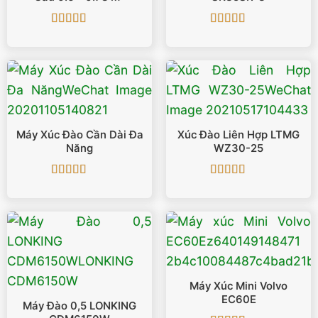
Được xếp
Được xếp
hạng
5
5 sao
hạng
5
5 sao
Máy Xúc Đào Cần Dài Đa
Xúc Đào Liên Hợp LTMG
Năng
WZ30-25
Được xếp
Được xếp
hạng
5
5 sao
hạng
5
5 sao
Máy Xúc Mini Volvo
EC60E
Máy Đào 0,5 LONKING