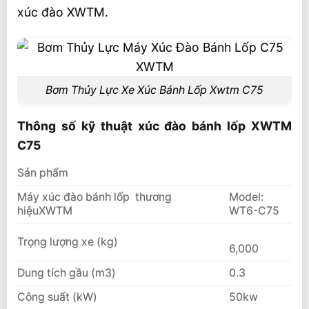
xúc đào XWTM.
Video xe xúc đào bánh lốp XWTM C75
Liên hệ mua sản phẩm
Bơm Thủy Lực Xe Xúc Bánh Lốp Xwtm C75
Thông số kỹ thuật xúc đào bánh lốp XWTM
C75
Sản phẩm
Máy xúc đào bánh lốp thương
Model:
hiệuXWTM
WT6-C75
Trọng lượng xe (kg)
6,000
Dung tích gầu (m3)
0.3
Công suất (kW)
50kw