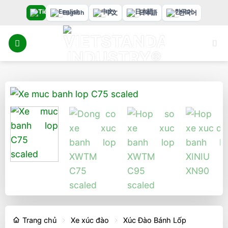
Bỏ
English
中文
日本語
한국어
qua
nội
dung
Trang chủ
Xe xúc đào
Xúc Đào Bánh Lốp