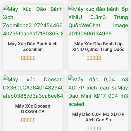
Máy Xúc Đào Bánh Xích
Máy Xúc Đào Bánh Lốp
Zoomlion
XINIU 0,3m3 Trung Quốc
Được xếp
Được xếp
hạng
5
5 sao
hạng
5
5 sao
Máy Xúc Doosan
DX360LCA
Máy Đào 0,04 M3 XD17P
Xích Cao Su
Được xếp