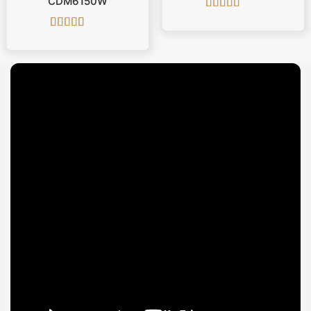
CDM6150W
Được xếp
hạng
5
5 sao
Được xếp
hạng
5
5 sao