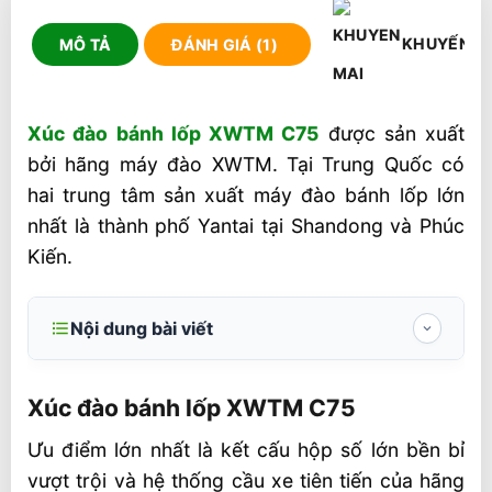
KHUYẾN M
MÔ TẢ
ĐÁNH GIÁ (1)
Xúc đào bánh lốp XWTM C75
được sản xuất
bởi hãng máy đào XWTM. Tại Trung Quốc có
hai trung tâm sản xuất máy đào bánh lốp lớn
nhất là thành phố Yantai tại Shandong và Phúc
Kiến.
Nội dung bài viết
Xúc đào bánh lốp XWTM C75
Xúc đào bánh lốp XWTM C75
Thông số kỹ thuật xúc đào bánh lốp
XWTM C75
Ưu điểm lớn nhất là kết cấu hộp số lớn bền bỉ
vượt trội và hệ thống cầu xe tiên tiến của hãng
Giá xe xúc đào bánh lốp XWTM C75