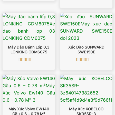
hạng
5
5 sao
Được xếp
hạng
5
5 sao
Máy Đào Bánh Lốp 0,3
Xúc Đào SUNWARD
LONKING CDM6075
SWE150E
Được xếp
Được xếp
hạng
5
5 sao
hạng
5
5 sao
Máy Xúc Volvo EW140
Máy Xúc KOBELCO
Gầu 0.6 – 0.78 M³
SK35SR-3