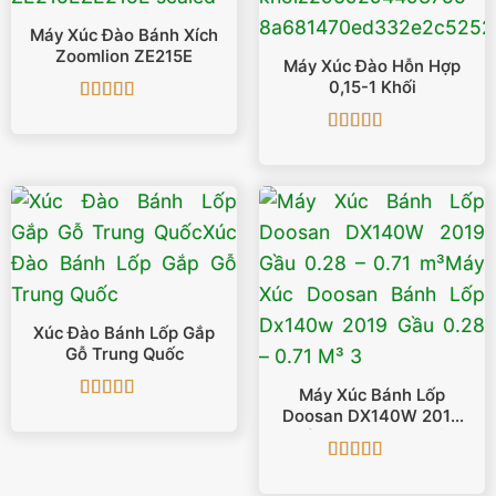
Máy Xúc Đào Bánh Xích
Zoomlion ZE215E
Máy Xúc Đào Hỗn Hợp
0,15-1 Khối
Được xếp
hạng
5
5 sao
Được xếp
hạng
5
5 sao
Xúc Đào Bánh Lốp Gắp
Gỗ Trung Quốc
Máy Xúc Bánh Lốp
Được xếp
Doosan DX140W 2019
hạng
5
5 sao
Gầu 0.28 – 0.71 M³
Được xếp
hạng
5
5 sao