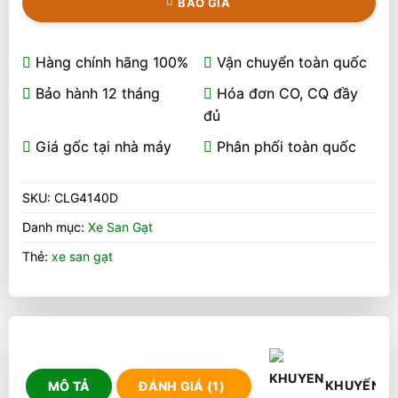
BÁO GIÁ
Hàng chính hãng 100%
Vận chuyển toàn quốc
Bảo hành 12 tháng
Hóa đơn CO, CQ đầy
đủ
Giá gốc tại nhà máy
Phân phối toàn quốc
SKU:
CLG4140D
Danh mục:
Xe San Gạt
Thẻ:
xe san gạt
KHUYẾN M
MÔ TẢ
ĐÁNH GIÁ (1)