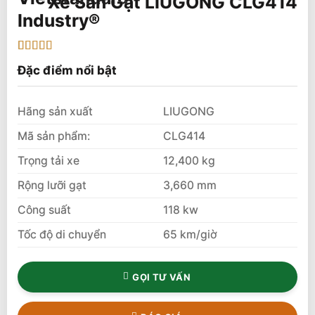
Xe San Gạt LIUGONG CLG414
5
1
trên 5 dựa
Đặc điểm nổi bật
trên
đánh
giá
Hãng sản xuất
LIUGONG
Mã sản phẩm:
CLG414
Trọng tải xe
12,400 kg
Rộng lưỡi gạt
3,660 mm
Công suất
118 kw
Tốc độ di chuyển
65 km/giờ
GỌI TƯ VẤN