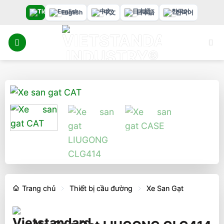
Bỏ
English
中文
日本語
한국어
qua
nội
dung
Trang chủ
Thiết bị cầu đường
Xe San Gạt