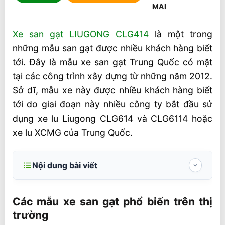
Xe san gạt LIUGONG CLG414
là một trong
những mẫu san gạt được nhiều khách hàng biết
tới. Đây là mẫu xe san gạt Trung Quốc có mặt
tại các công trình xây dựng từ những năm 2012.
Sở dĩ, mẫu xe này được nhiều khách hàng biết
tới do giai đoạn này nhiều công ty bắt đầu sử
dụng xe lu Liugong CLG614 và CLG6114 hoặc
xe lu XCMG của Trung Quốc.
Nội dung bài viết
Các mẫu xe san gạt phổ biến trên thị
trường
Các mẫu xe san gạt phổ biến trên thị
trường
Thông số kỹ thuật chính