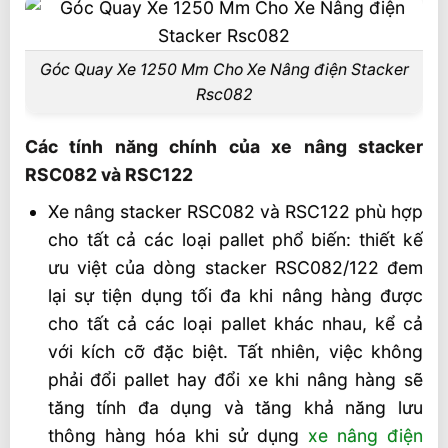
Thông số kỹ thuật xe nâng stacker RSC82
và RSC122
Kết luận về dòng xe nâng stacker RSC082
Góc Quay Xe 1250 Mm Cho Xe Nâng điện Stacker
và RSC122
Rsc082
Liên hệ mua sản phẩm
Các tính năng chính của xe nâng stacker
RSC082 và RSC122
Xe nâng stacker RSC082 và RSC122 phù hợp
cho tất cả các loại pallet phổ biến: thiết kế
ưu việt của dòng stacker RSC082/122 đem
lại sự tiện dụng tối đa khi nâng hàng được
cho tất cả các loại pallet khác nhau, kể cả
với kích cỡ đặc biệt. Tất nhiên, việc không
phải đổi pallet hay đổi xe khi nâng hàng sẽ
tăng tính đa dụng và tăng khả năng lưu
thông hàng hóa khi sử dụng
xe nâng điện