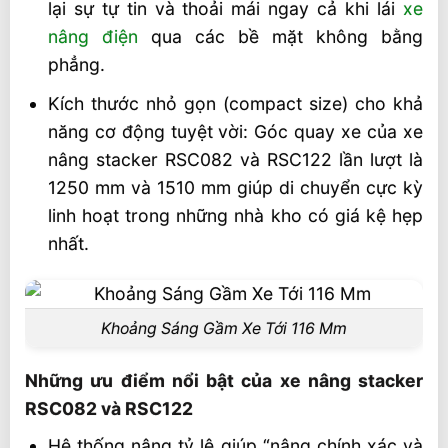
lại sự tự tin và thoải mái ngay cả khi lái
xe
nâng điện
qua các bề mặt không bằng
phẳng.
Kích thước nhỏ gọn (compact size) cho khả
năng cơ động tuyệt vời: Góc quay xe của xe
nâng stacker RSC082 và RSC122 lần lượt là
1250 mm và 1510 mm giúp di chuyển cực kỳ
linh hoạt trong những nhà kho có giá kệ hẹp
nhất.
Khoảng Sáng Gầm Xe Tới 116 Mm
Những ưu điểm nổi bật của xe nâng stacker
RSC082 và RSC122
Hệ thống nâng tỷ lệ giúp “nâng chính xác và