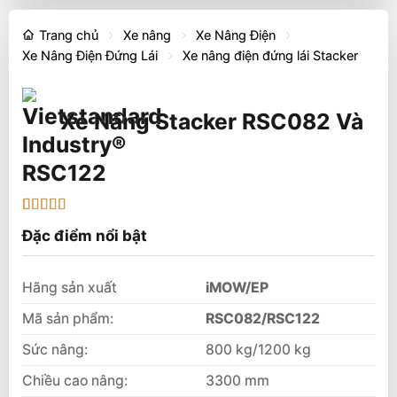
Trang chủ
Xe nâng
Xe Nâng Điện
Xe Nâng Điện Đứng Lái
Xe nâng điện đứng lái Stacker
Xe Nâng Stacker RSC082 Và
RSC122
5
1
trên 5 dựa
Đặc điểm nổi bật
trên
đánh
giá
Hãng sản xuất
iMOW/EP
Mã sản phẩm:
RSC082/RSC122
Sức nâng:
800 kg/1200 kg
Chiều cao nâng:
3300 mm