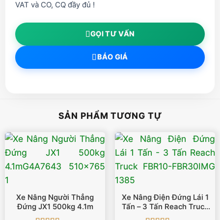
VAT và CO, CQ đầy đủ !
GỌI TƯ VẤN
BÁO GIÁ
SẢN PHẨM TƯƠNG TỰ
Xe Nâng Người Thẳng
Xe Nâng Điện Đứng Lái 1
Đứng JX1 500kg 4.1m
Tấn – 3 Tấn Reach Truck
FBR10-FBR30