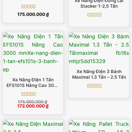
Xe Nâng Điện Đứng Lái
Stacker 1-2,5 Tấn
Được xếp
175.000.000
₫
hạng
5
5 sao
Được xếp
hạng
4.88
5
sao
Xe Nâng Điện 3 Bánh
Maximal 1.3 Tấn – 2.5 Tấn
Xe Nâng Điện 1 Tấn
EFS101S Nâng Cao 3000
Mm
Được xếp
hạng
5
5 sao
Được xếp
175.000.000
₫
Giá
Giá
172.000.000
hạng
5
5 sao
₫
gốc
hiện
là:
tại
175.000.000 ₫.
là:
172.000.000 ₫.