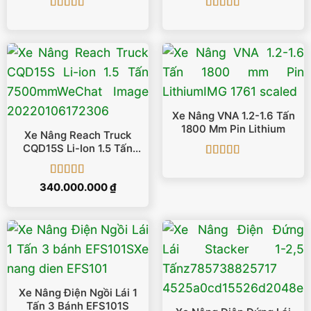
Được xếp
Được xếp
hạng
5
5 sao
hạng
5
5 sao
Xe Nâng VNA 1.2-1.6 Tấn
1800 Mm Pin Lithium
Xe Nâng Reach Truck
CQD15S Li-Ion 1.5 Tấn
7500mm
Được xếp
hạng
5
5 sao
Được xếp
340.000.000
₫
hạng
5
5 sao
Xe Nâng Điện Ngồi Lái 1
Tấn 3 Bánh EFS101S