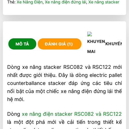
Thẻ:
Xe Nâng Điện
,
Xe nâng điện đứng lái
,
Xe nâng stacker
KHUYẾN M
MÔ TẢ
ĐÁNH GIÁ (1)
Dòng xe nâng stacker RSC082 và RSC122 mới
nhất được giới thiệu. Đây là dòng electric pallet
counterballance stacker đáp ứng các tiêu chí
nổi bật của một chiếc xe nâng điện đứng lái thế
hệ mới.
Dòng
xe nâng điện stacker RSC082 và RSC122
là một đột phá mới về cải tiến trong thiết kế