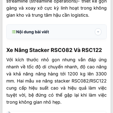
streamline (streamline operations)- thiết kế gọn
gàng và xoay xở cực kỳ linh hoạt trong không
gian kho và trung tâm hậu cần logistics.
Nội dung bài viết
Xe Nâng Stacker RSC082 Và RSC122
Xe Nâng Stacker RSC082 Và RSC122
Các tính năng chính của xe nâng stacker
RSC082 và RSC122
Với kích thước nhỏ gọn nhưng vẫn đáp ứng
nhanh về tốc độ di chuyển nhanh, độ cao nâng
Những ưu điểm nổi bật của xe nâng
và khả năng nâng hàng tới 1200 kg lên 3300
stacker RSC082 và RSC122
mm. Hai mẫu xe nâng stacker RSC082/RSC122
Ứng dụng tốt nhất cho xe nâng stacker
cung cấp hiệu suất cao và hiệu quả làm việc
RSC082 và RSC122 là gì?
tuyệt vời, bệ đứng có thể gập lại khi làm việc
Có những cải tiến gì ở dòng xe nâng
trong không gian nhỏ hẹp.
stacker RSC082 và RSC122?