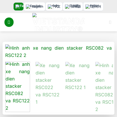
Bỏ
English
中文
日本語
한국어
qua
nội
dung