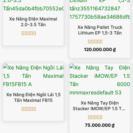
Xe Nâng Điện Maximal
2.0-3.5 Tấn
Xe Nâng Pallet Truck
Lithium EP 1,5-3 Tấn
Được xếp
hạng
5
5 sao
Được xếp
120.000.000
₫
hạng
5
5 sao
Xe Nâng Điện Ngồi Lái 1,5
Tấn Maximal FB15
Xe Nâng Tay Điện
Stacker IMOW/EP 1.5 Tấn
6000 Mm
Được xếp
hạng
5
5 sao
Được xếp
75.000.000
₫
hạng
5
5 sao