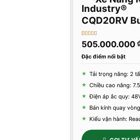
CQD20RV Buồ
5
1
trên 5 dựa
505.000.000
trên
đánh
giá
Đặc điểm nổi bật
Tải trọng nâng: 2 t
Chiều cao nâng: 7.
Điện áp ắc quy: 48
Bán kính quay vòng
Kiểu vận hành: Reac
GỌI TƯ VẤ