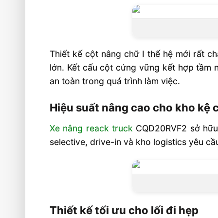
Cabin ngồi lái thoải mái
Lựa chọn phù hợp cho trung tâm ph
đại
Thông số kỹ thuật Xe Nâng Reach 
Thiết kế cột nâng chữ I thế hệ mới rất 
CQD20RV
lớn. Kết cấu cột cứng vững kết hợp tầm n
an toàn trong quá trình làm việc.
Linh Hoạt Với Nhiều Cấu Hình Tùy Ch
Ứng dụng cho nhà máy, logistic
Hiệu suất nâng cao cho kho kệ 
Video Xe Nâng Reach Truck 2 Tấn CQ
Xe nâng reack truck
CQD20RVF2 sở hữu t
Ngồi Lái
selective, drive-in và kho logistics yêu c
Liên hệ mua sản phẩm
Thiết kế tối ưu cho lối đi hẹp