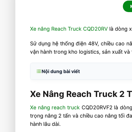
Xe nâng Reach Truck CQD20RV
là dòng xe
Sử dụng hệ thống điện 48V, chiều cao nân
vận hành trong kho logistics, sản xuất và
Nội dung bài viết
Xe Nâng Reach Truck 2 Tấn CQD20RV
Lái
Xe Nâng Reach Truck 2 
Hiệu suất nâng cao cho kho kệ cao
Xe nâng reach truck
CQD20RVF2 là dòng xe
Thiết kế tối ưu cho lối đi hẹp
trọng nâng 2 tấn và chiều cao nâng tối đ
Vận hành ổn định và tiết kiệm năng l
hành lâu dài.