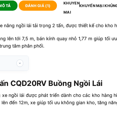
MÔ TẢ
ĐÁNH GIÁ (1)
KHUYẾN MẠI KHỦN
 nâng ngồi lái tải trọng 2 tấn, được thiết kế cho kho 
g lên tới 7,5 m, bán kính quay nhỏ 1,77 m giúp tối ư
 trung tâm phân phối.
 Buồng Ngồi
Tấn CQD20RV Buồng Ngồi Lái
 ngồi lái được phát triển dành cho các kho hàng hiệ
a lên đến 12m, xe giúp tối ưu không gian kho, tăng năn
ượng