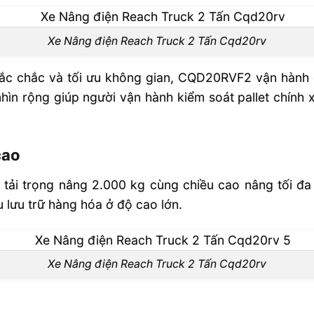
ân phối hiện
Xe Nâng điện Reach Truck 2 Tấn Cqd20rv
Truck 2 Tấn
chắc chắc và tối ưu không gian, CQD20RVF2 vận hành 
hìn rộng giúp người vận hành kiểm soát pallet chính
ọn
cao
D20RV Buồng
ải trọng nâng 2.000 kg cùng chiều cao nâng tối đa
ầu lưu trữ hàng hóa ở độ cao lớn.
Xe Nâng điện Reach Truck 2 Tấn Cqd20rv