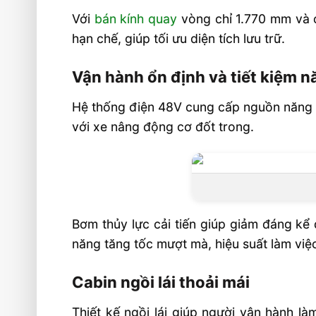
Với
bán kính quay
vòng chỉ 1.770 mm và c
hạn chế, giúp tối ưu diện tích lưu trữ.
Vận hành ổn định và tiết kiệm 
Hệ thống điện 48V cung cấp nguồn năng lư
với xe nâng động cơ đốt trong.
Bơm thủy lực cải tiến giúp giảm đáng kể
năng tăng tốc mượt mà, hiệu suất làm việ
Cabin ngồi lái thoải mái
Thiết kế ngồi lái giúp người vận hành l