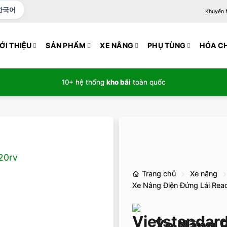
한국어
Khuyến Mạ
ỚI THIỆU
SẢN PHẨM
XE NÂNG
PHỤ TÙNG
HÓA C
10+ hệ thống
kho bãi
toàn quốc
Trang chủ
Xe nâng
Xe Nâng Điện Đứng Lái Rea
Xe Nâng R