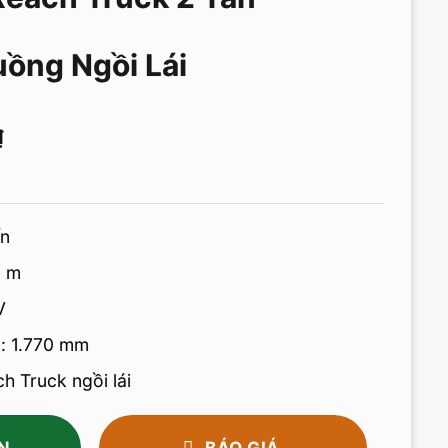
ng Ngồi Lái
₫
ấn
5 m
V
: 1.770 mm
h Truck ngồi lái
N
BÁO GIÁ