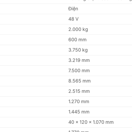
Điện
48 V
2.000 kg
600 mm
3.750 kg
3.219 mm
7.500 mm
8.565 mm
2.515 mm
1.270 mm
1.445 mm
40 × 120 × 1.070 mm