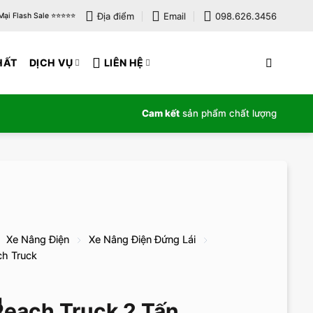
Địa điểm
Email
098.626.3456
i Flash Sale ⭐️⭐️⭐️⭐️⭐️
HẤT
DỊCH VỤ
LIÊN HỆ
Cam kết
sản phẩm chất lượng
Xe Nâng Điện
Xe Nâng Điện Đứng Lái
ch Truck
each Truck 2 Tấn