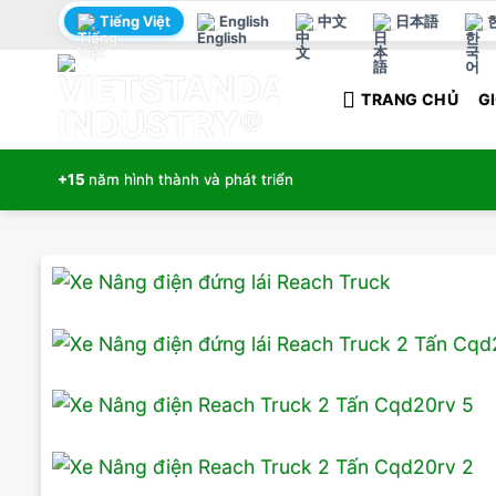
Bỏ
Tiếng Việt
English
中文
日本語
qua
nội
TRANG CHỦ
GI
dung
+15
năm hình thành và phát triển