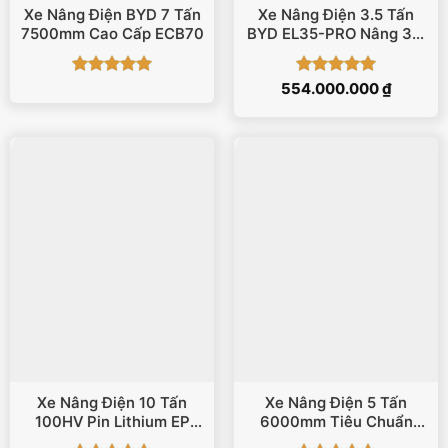
Xe Nâng Điện BYD 7 Tấn
Xe Nâng Điện 3.5 Tấn
7500mm Cao Cấp ECB70
BYD EL35-PRO Nâng 3m
– 6m Pin Lithium
Được xếp
Được xếp
554.000.000
₫
hạng
5
5
hạng
5
5
sao
sao
Xe Nâng Điện 10 Tấn
Xe Nâng Điện 5 Tấn
100HV Pin Lithium EP
6000mm Tiêu Chuẩn
Equipment
BYD CPD50