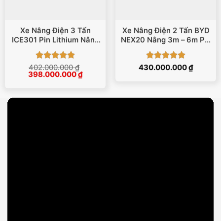
Xe Nâng Điện 3 Tấn
Xe Nâng Điện 2 Tấn BYD
ICE301 Pin Lithium Nâng
NEX20 Nâng 3m – 6m Pin
Cao 4.8m
Lithium
Được xếp
Được xếp
402.000.000
₫
430.000.000
₫
Giá
Giá
398.000.000
₫
hạng
5
5
hạng
5
5
gốc
hiện
sao
sao
là:
tại
402.000.000 ₫.
là:
398.000.000 ₫.