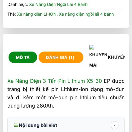
Danh mục:
Xe Nâng Điện Ngồi Lái 4 Bánh
Thẻ:
Xe nâng điện LI-ION
,
Xe nâng điện ngồi lái 4 bánh
KHUYẾN M
MÔ TẢ
ĐÁNH GIÁ (1)
Xe Nâng Điện 3 Tấn Pin Lithium X5-30
EP được
trang bị thiết kế pin Lithium-ion dạng mô-đun
và đi kèm một mô-đun pin lithium tiêu chuẩn
dung lượng 280Ah.
Nội dung bài viết