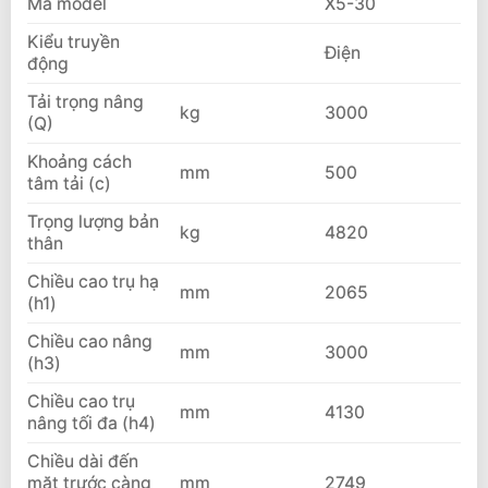
Mã model
X5-30
Kiểu truyền
Điện
động
Tải trọng nâng
kg
3000
(Q)
Khoảng cách
mm
500
tâm tải (c)
Trọng lượng bản
kg
4820
thân
Chiều cao trụ hạ
mm
2065
(h1)
Chiều cao nâng
mm
3000
(h3)
Chiều cao trụ
mm
4130
nâng tối đa (h4)
Chiều dài đến
mặt trước càng
mm
2749