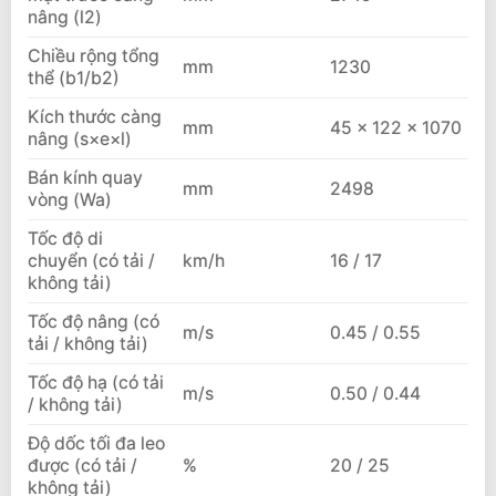
nâng (l2)
Chiều rộng tổng
mm
1230
thể (b1/b2)
Kích thước càng
mm
45 × 122 × 1070
nâng (s×e×l)
Bán kính quay
mm
2498
vòng (Wa)
Tốc độ di
chuyển (có tải /
km/h
16 / 17
không tải)
Tốc độ nâng (có
m/s
0.45 / 0.55
tải / không tải)
Tốc độ hạ (có tải
m/s
0.50 / 0.44
/ không tải)
Độ dốc tối đa leo
được (có tải /
%
20 / 25
không tải)