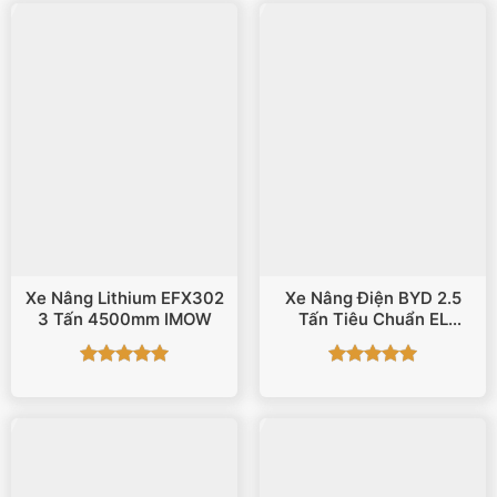
Xe Nâng Lithium EFX302
Xe Nâng Điện BYD 2.5
3 Tấn 4500mm IMOW
Tấn Tiêu Chuẩn EL
CPD25
Được xếp
Được xếp
hạng
5
5
hạng
5
5
sao
sao