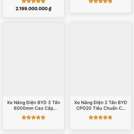
Được xếp
Được xếp
2.199.000.000
₫
hạng
5
5
hạng
5
5
sao
sao
Xe Nâng Điện BYD 3 Tấn
Xe Nâng Điện 2 Tấn BYD
6000mm Cao Cấp
CPD20 Tiêu Chuẩn CP
ECB30
PRO
Được xếp
Được xếp
hạng
5
5
hạng
5
5
sao
sao