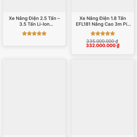
Xe Nâng Điện 2.5 Tấn –
Xe Nâng Điện 1.8 Tấn
3.5 Tấn Li-Ion
EFL181 Nâng Cao 3m Pin
ICE253/303/353
Lithium
Được xếp
Được xếp
335.000.000
₫
Giá
Giá
332.000.000
₫
hạng
5
5
hạng
5
5
gốc
hiện
sao
sao
là:
tại
335.000.000 ₫.
là:
332.000