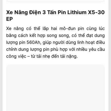
Xe Nâng Điện 3 Tấn Pin Lithium X5-30 EP
Xe Nâng Điện 3 Tấn Pin Lithium X5-30
Tối ưu hóa quản lý tồn kho
EP
⏱️ Tăng thời gian hoạt động trong mùa
Xe nâng có thể lắp hai mô-đun pin cùng lúc
cao điểm
bằng cách kết hợp song song, có thể đạt dung
⚡ Đảm bảo vận hành liên tục, không gián
lượng pin 560Ah, giúp người dùng linh hoạt điều
đoạn
chỉnh dung lượng pin phù hợp với nhiều yêu cầu
Tính năng nổi bật của X5-30 EP
công việc – từ tải nhẹ đến tải nặng.
🚀 Hiệu suất cao – Tăng năng suất làm
việc
🔋 Công nghệ pin Lithium với khả năng
sạc nhanh
Khoảng sáng gầm cao
🪑 Cải tiến linh kiện vận hành an toàn và
thoải mái hơn