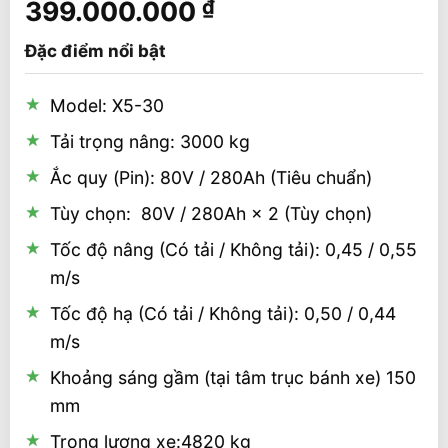
5
1
trên 5
399.000.000
₫
dựa trên
đánh giá
Đặc điểm nổi bật
Model: X5-30
Tải trọng nâng: 3000 kg
Ắc quy (Pin): 80V / 280Ah (Tiêu chuẩn)
Tùy chọn: 80V / 280Ah × 2 (Tùy chọn)
Tốc độ nâng (Có tải / Không tải): 0,45 / 0,55
m/s
Tốc độ hạ (Có tải / Không tải): 0,50 / 0,44
m/s
Khoảng sáng gầm (tại tâm trục bánh xe) 150
mm
Trọng lượng xe:4820 kg