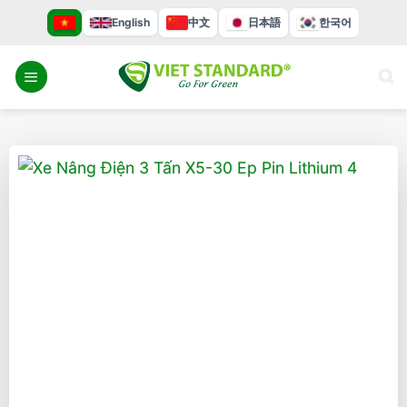
Bỏ
English
中文
日本語
한국어
qua
nội
dung