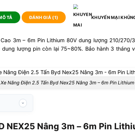
MÔ TẢ
ĐÁNH GIÁ (1)
KHUYẾN MẠI KHỦN
Cao 3m – 6m Pin Lithium 80V dung lượng 210/270/3
ung lượng pin còn lại 75~80%. Bảo hành 3 tháng với
Xe Nâng Điện 2.5 Tấn Byd Nex25 Nâng 3m – 6m Pin Lithium
âng 3m – 6m
YD NEX25 Nâng 3m – 6m Pin Lith