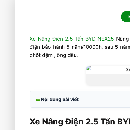
Xe Nâng Điện 2.5 Tấn BYD NEX25
Nâng 
điện bảo hành 5 năm/10000h, sau 5 năm d
phốt đệm , ống dầu.
Nội dung bài viết
Xe Nâng Điện 2.5 Tấn BYD NEX25 N
Pin Lithium
Xe Nâng Điện 2.5 Tấn B
Cấu tạo BYD NEX2.5