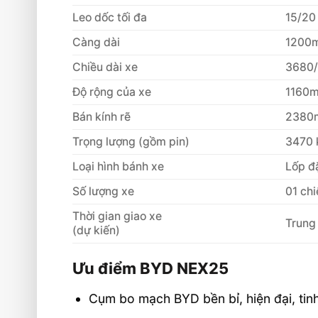
Liên hệ mua sản phẩm
Leo dốc tối đa
15/20
Càng dài
1200
Chiều dài xe
3680
Độ rộng của xe
1160
Bán kính rẽ
2380
Trọng lượng (gồm pin)
3470 
Loại hình bánh xe
Lốp đ
Số lượng xe
01 chi
Thời gian giao xe
Trung 
(dự kiến)
Ưu điểm BYD NEX25
Cụm bo mạch BYD bền bỉ, hiện đại, tinh