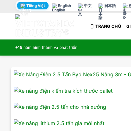
Bỏ
Tiếng Việt
English
中文
日本語
qua
nội
TRANG CHỦ
GI
dung
+15
năm hình thành và phát triển