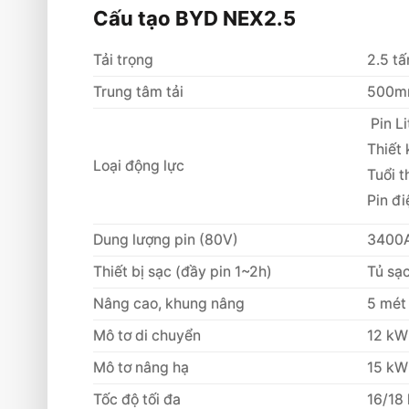
Cấu tạo BYD NEX2.5
Ưu điểm BYD NEX25
Tải trọng
2.5 tấ
Thông số kỹ thuật BYD NEX25
Trung tâm tải
500
AI phát hiện người ở trước hoặc sau x
Pin L
Sức mạnh thương hiệu BYD
Thiết 
Về thương hiệu
Loại động lực
Tuổi 
Về kĩ thuật
Pin đ
Cấu hình kĩ thuật
Dung lượng pin (80V)
3400A
Chức năng công nghệ
Thiết bị sạc (đầy pin 1~2h)
Tủ sạ
Dịch vụ hậu mãi chính hãng BYD
Nâng cao, khung nâng
5 mét
Phục vụ kịp thời
Mô tơ di chuyển
12 kW
Sửa chữa gấp
Mô tơ nâng hạ
15 kW
Dịch vụ kiểm tra sự cố
Tốc độ tối đa
16/18