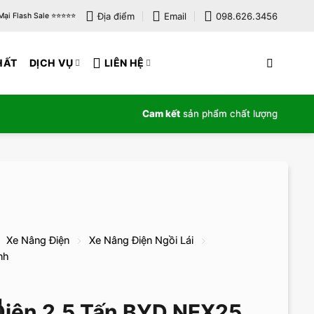
Địa điểm
Email
098.626.3456
i Flash Sale ⭐️⭐️⭐️⭐️⭐️
HẤT
DỊCH VỤ
LIÊN HỆ
Cam kết
sản phẩm chất lượng
Xe Nâng Điện
Xe Nâng Điện Ngồi Lái
nh
iện 2.5 Tấn BYD NEX25