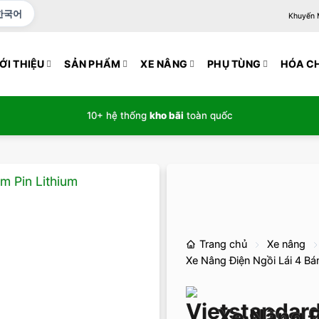
한국어
Khuyến Mạ
ỚI THIỆU
SẢN PHẨM
XE NÂNG
PHỤ TÙNG
HÓA C
10+ hệ thống
kho bãi
toàn quốc
Trang chủ
Xe nâng
Xe Nâng Điện Ngồi Lái 4 Bá
Xe Nâng Đ