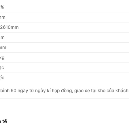
 %
mm
/2610mm
mm
mm
kg
ặc
ếc
bình 60 ngày từ ngày kí hợp đồng, giao xe tại kho của khách
 tế