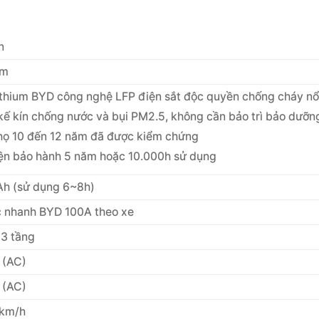
n
mm
e
ithium BYD công nghệ LFP điện sắt độc quyền chống cháy nổ
kế kín chống nước và bụi PM2.5, không cần bảo trì bảo dưỡn
thọ 10 đến 12 năm đã được kiểm chứng
iện bảo hành 5 năm hoặc 10.000h sử dụng
h (sử dụng 6~8h)
c nhanh BYD 100A theo xe
 3 tầng
 (AC)
 (AC)
 km/h