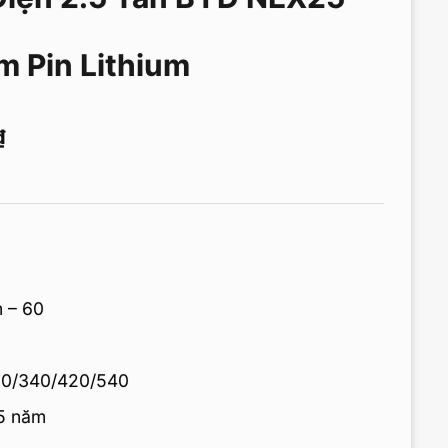
m Pin Lithium
₫
 – 60
70/340/420/540
 5 năm