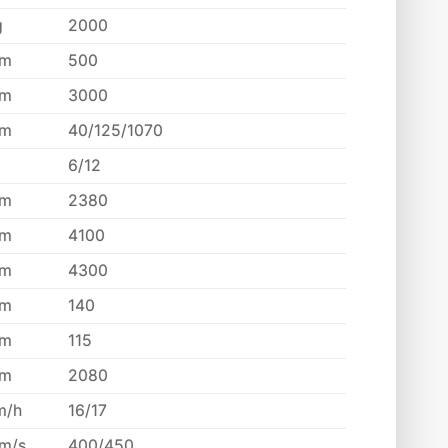
g
2000
m
500
m
3000
m
40/125/1070
6/12
m
2380
m
4100
m
4300
m
140
m
115
m
2080
m/h
16/17
m/s
400/450