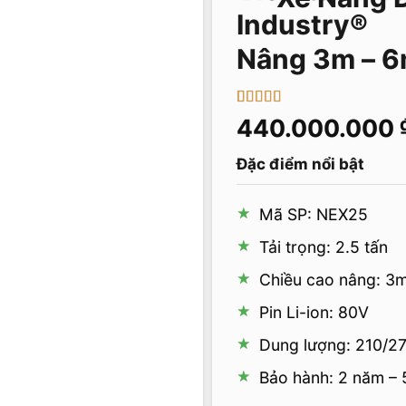
Nâng 3m – 6
5
1
trên 5 dựa
440.000.000
trên
đánh
giá
Đặc điểm nổi bật
Mã SP: NEX25
Tải trọng: 2.5 tấn
Chiều cao nâng: 3m
Pin Li-ion: 80V
Dung lượng: 210/2
Bảo hành: 2 năm –