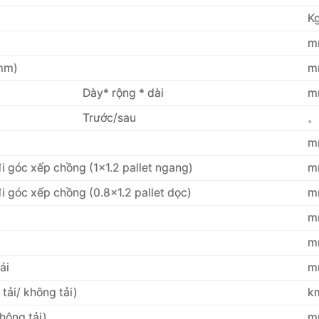
K
m
mm)
m
Dày* rộng * dài
m
Trước/sau
。
m
đi góc xếp chồng (1×1.2 pallet ngang)
m
đi góc xếp chồng (0.8×1.2 pallet dọc)
m
m
m
ái
m
 tải/ không tải)
k
không tải)
m