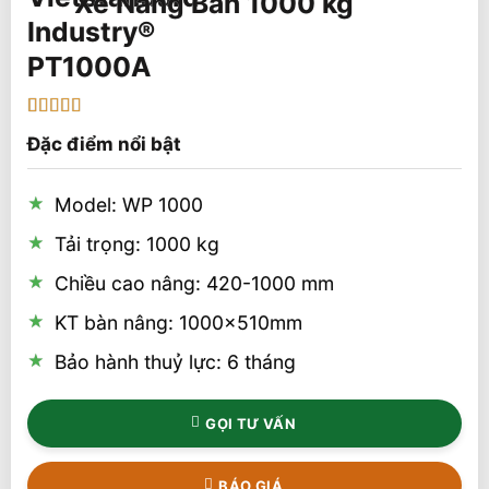
Xe Nâng Bàn 1000 kg
PT1000A
5
1
trên 5 dựa
Đặc điểm nổi bật
trên
đánh
giá
Model: WP 1000
Tải trọng: 1000 kg
Chiều cao nâng: 420-1000 mm
KT bàn nâng: 1000x510mm
Bảo hành thuỷ lực: 6 tháng
GỌI TƯ VẤN
BÁO GIÁ