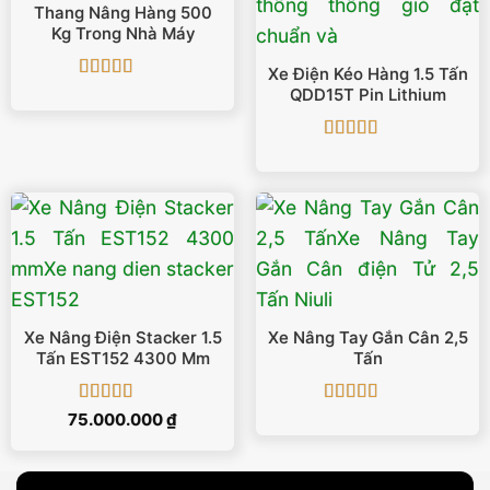
Thang Nâng Hàng 500
Kg Trong Nhà Máy
Xe Điện Kéo Hàng 1.5 Tấn
Được xếp
QDD15T Pin Lithium
hạng
5
5 sao
Được xếp
hạng
5
5 sao
Xe Nâng Điện Stacker 1.5
Xe Nâng Tay Gắn Cân 2,5
Tấn EST152 4300 Mm
Tấn
Được xếp
Được xếp
75.000.000
₫
hạng
5
5 sao
hạng
5
5 sao