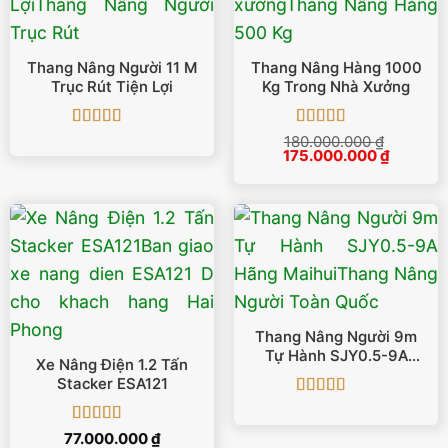
Thang Nâng Người 11 M
Thang Nâng Hàng 1000
Trục Rút Tiện Lợi
Kg Trong Nhà Xưởng
Được xếp
Được xếp
180.000.000
₫
Giá
Giá
hạng
5
5 sao
175.000.000
hạng
5
5 sao
₫
gốc
hiện
là:
tại
180.000.000 ₫.
là:
175.000.
Thang Nâng Người 9m
Tự Hành SJY0.5-9A
Xe Nâng Điện 1.2 Tấn
Hãng Maihui
Stacker ESA121
Được xếp
hạng
5
5 sao
Được xếp
77.000.000
₫