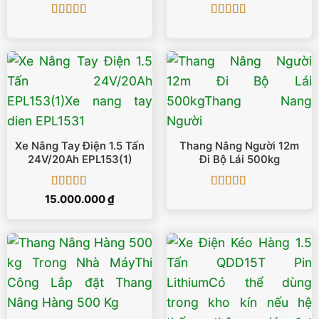
Được xếp
Được xếp
hạng
5
5 sao
hạng
5
5 sao
Xe Nâng Tay Điện 1.5 Tấn
Thang Nâng Người 12m
24V/20Ah EPL153(1)
Đi Bộ Lái 500kg
Được xếp
Được xếp
15.000.000
₫
hạng
5
5 sao
hạng
5
5 sao