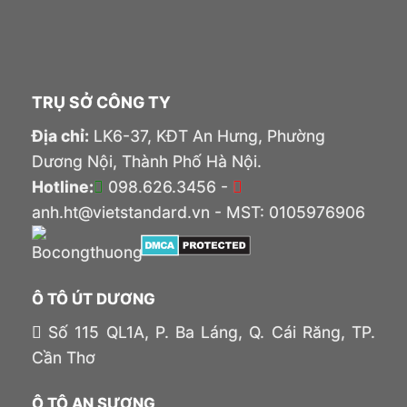
TRỤ SỞ CÔNG TY
Địa chỉ:
LK6-37, KĐT An Hưng, Phường
Dương Nội, Thành Phố Hà Nội.
Hotline:
098.626.3456 -
anh.ht@vietstandard.vn - MST: 0105976906
Ô TÔ ÚT DƯƠNG
Số 115 QL1A, P. Ba Láng, Q. Cái Răng, TP.
Cần Thơ
Ô TÔ AN SƯƠNG