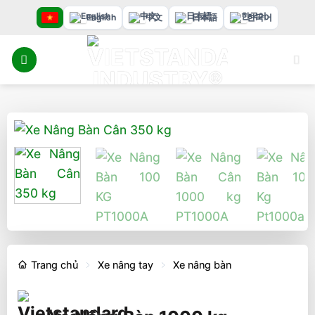
Bỏ
English
中文
日本語
한국어
qua
nội
dung
Trang chủ
Xe nâng tay
Xe nâng bàn