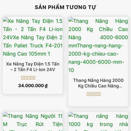
SẢN PHẨM TƯƠNG TỰ
Xe Nâng Tay Điện 1.5 Tấn
– 2 Tấn F4 Li-Ion 24V
Thang Nâng Hàng 2000
Được xếp
34.000.000
₫
Kg Chiều Cao Nâng
hạng
5
5 sao
4000-6000 Mm
Được xếp
hạng
5
5 sao