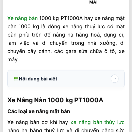
Xe nâng bàn
1000 kg PT1000A hay xe nâng mặt
bàn 1000 kg là dòng xe nâng thuỷ lực có mặt
bàn phía trên để nâng hạ hàng hoá, dụng cụ
làm việc và di chuyển trong nhà xưởng, di
chuyển cây cảnh, các gara sửa chữa ô tô, xe
máy,…
Nội dung bài viết
Xe Nâng Nàn 1000 kg PT1000A
Xe Nâng Nàn 1000 kg PT1000A
Các loại xe nâng mặt bàn
Các loại xe nâng mặt bàn
Thông số kỹ thuật xe nâng bàn 1000 kg
WP1000 và xe nâng bàn PT1000A
Xe nâng bàn cơ khí hay
xe nâng bàn thủy lực
nâng hạ bằng thuỷ lực và di chuyển bằng sức
Video xe nâng bàn