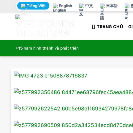
Bỏ
Tiếng Việt
English
中文
日本語
qua
nội
TRANG CHỦ
GI
dung
+15
năm hình thành và phát triển