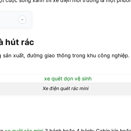
một cuộc sống xanh thì xe điện môi trường là một phương
à hút rác
 sản xuất, đường giao thông trong khu công nghiệp. 
uli
Xe điện quét rác mini
ọn
xe quét rác mini
3 bánh hoặc 4 bánh; Cabin kín hoặc