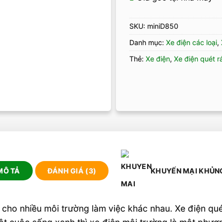
SKU:
miniD850
Danh mục:
Xe điện các loại
,
Thẻ:
Xe điện
,
Xe điện quét r
MÔ TẢ
ĐÁNH GIÁ (3)
KHUYẾN MẠI KHỦN
cho nhiều môi trường làm việc khác nhau. Xe điện qué