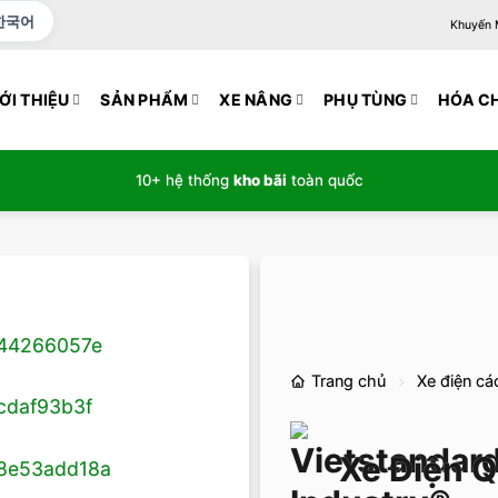
한국어
Khuyến Mạ
ỚI THIỆU
SẢN PHẨM
XE NÂNG
PHỤ TÙNG
HÓA C
10+ hệ thống
kho bãi
toàn quốc
Trang chủ
Xe điện các
Xe Điện Q