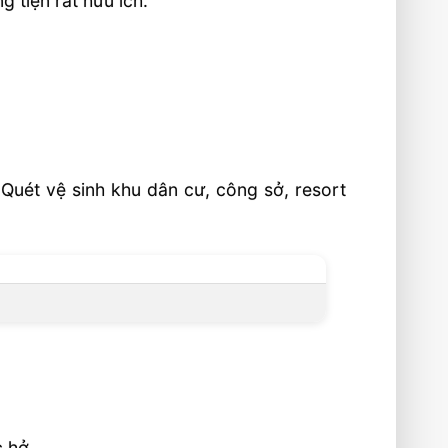
 tiện rất hữu ích.
Quét vệ sinh khu dân cư, công sở, resort
 hở.