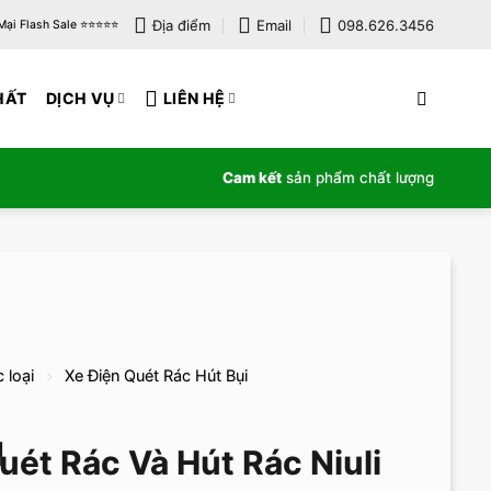
Địa điểm
Email
098.626.3456
i Flash Sale ⭐️⭐️⭐️⭐️⭐️
HẤT
DỊCH VỤ
LIÊN HỆ
Cam kết
sản phẩm chất lượng
 loại
Xe Điện Quét Rác Hút Bụi
uét Rác Và Hút Rác Niuli