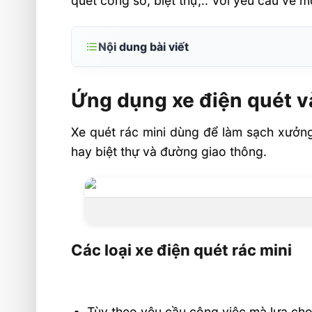
quét công sở, biệt thự,.. Với yêu cầu về 
Nội dung bài viết
Ứng dụng xe điện quét và hút rác
Ứng dụng xe điện quét v
Các loại xe điện quét rác mini
Thông số xe điện quét rác mini D850
Xe quét rác mini dùng để làm sạch xưởng
Liên hệ mua hàng
hay biệt thự và đường giao thông.
Video Xe Điện Quét Rác Và Hút Rác Ni
Các loại xe điện quét rác mini
Tùy theo yêu cầu công việc mà lựa ch