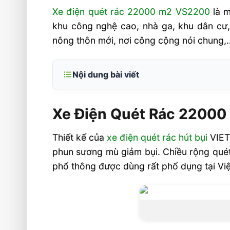
Xe điện quét rác 22000 m2 VS2200
là m
khu công nghệ cao, nhà ga, khu dân cư, 
nông thôn mới, nơi công cộng nói chung,… 
Nội dung bài viết
Xe Điện Quét Rác 22000 m2
Xe Điện Quét Rác 22000
Các tính năng kỹ thuật nổi bật của 
rác hút bụi VS2200
Thiết kế của
xe điện quét rác hút bụi
VIET
Thông số kỹ thuật xe điện quét r
phun sương mù giảm bụi. Chiều rộng quét 
VS2200
phổ thông được dùng rất phổ dụng tại Việ
Tư vấn và giá mua xe điện quét rác 