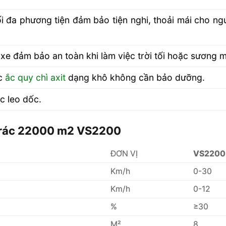
ối đa phương tiện đảm bảo tiện nghi, thoải mái cho ng
 xe đảm bảo an toàn khi làm việc trời tối hoặc sương 
ặc
ắc quy chì axit
dạng khô không cần bảo dưỡng.
c leo dốc.
t rác 22000 m2 VS2200
ĐƠN VỊ
VS2200
Km/h
0-30
Km/h
0-12
%
≥30
M²
8