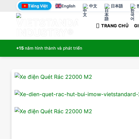
Bỏ
Tiếng Việt
English
中文
日本語
qua
nội
TRANG CHỦ
GI
dung
+15
năm hình thành và phát triển