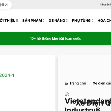
한국어
Khuyến Mạ
ỚI THIỆU
SẢN PHẨM
XE NÂNG
PHỤ TÙNG
HÓA C
10+ hệ thống
kho bãi
toàn quốc
Trang chủ
Xe điện các
Xe Điện 