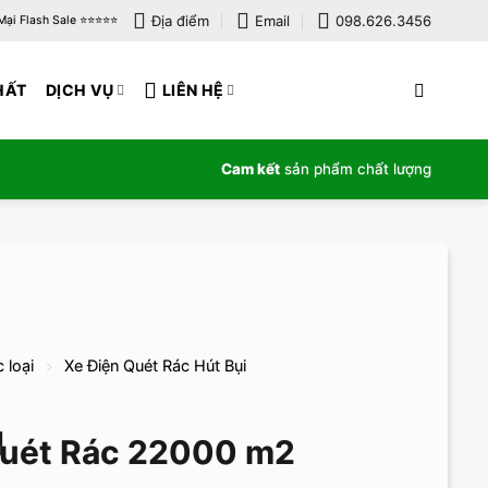
Địa điểm
Email
098.626.3456
i Flash Sale ⭐️⭐️⭐️⭐️⭐️
HẤT
DỊCH VỤ
LIÊN HỆ
Cam kết
sản phẩm chất lượng
 loại
Xe Điện Quét Rác Hút Bụi
Quét Rác 22000 m2