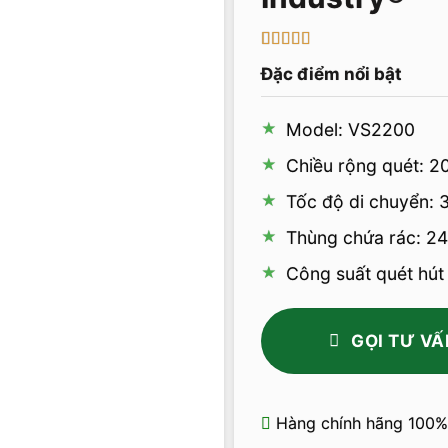
5
1
trên 5 dựa
Đặc điểm nổi bật
trên
đánh
giá
Model: VS2200
Chiều rộng quét: 
Tốc độ di chuyển: 
Thùng chứa rác: 2
Công suất quét hút
GỌI TƯ VẤ
Hàng chính hãng 100%