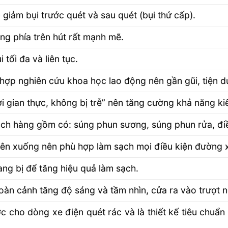
giảm bụi trước quét và sau quét (bụi thứ cấp).
g phía trên hút rất mạnh mẽ.
 tối đa và liên tục.
 hợp nghiên cứu khoa học lao động nên gần gũi, tiện 
i gian thực, không bị trễ” nên tăng cường khả năng kiể
ách hàng gồm có: súng phun sương, súng phun rửa, đi
 lên xuống nên phù hợp làm sạch mọi điều kiện đường 
rang bị để tăng hiệu quả làm sạch.
toàn cảnh tăng độ sáng và tầm nhìn, cửa ra vào trượt 
ớc cho dòng xe điện quét rác và là thiết kế tiêu chuẩ