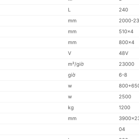
L
240
mm
2000-2
mm
510×4
mm
800×4
V
48V
m²/giờ
23000
giờ
6-8
w
800+65
w
2500
kg
1200
mm
3900×2
04