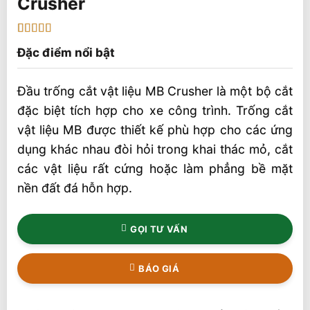
Crusher
5
2
trên 5 dựa
Đặc điểm nổi bật
trên
đánh
giá
Đầu trống cắt vật liệu MB Crusher là một bộ cắt
đặc biệt tích hợp cho xe công trình. Trống cắt
vật liệu MB được thiết kế phù hợp cho các ứng
dụng khác nhau đòi hỏi trong khai thác mỏ, cắt
các vật liệu rất cứng hoặc làm phẳng bề mặt
nền đất đá hỗn hợp.
GỌI TƯ VẤN
BÁO GIÁ