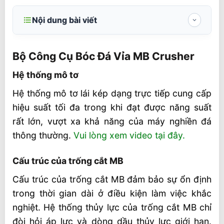
Nội dung bài viết
Bộ Công Cụ Bóc Đá Vỉa MB Crusher
Bộ Công Cụ Bóc Đá Vỉa MB Crusher
Hệ thống mô tơ
Hệ thống mô tơ
Cấu trúc của trống cắt MB
Hệ thống mô tơ lái kép dạng trực tiếp cung cấp
Gầu sàng vật liệu
hiệu suất tối đa trong khi đạt được năng suất
MB CRUSHER là sản phẩm số 1 THẾ GIỚI
rất lớn, vượt xa khả năng của máy nghiền đá
Mua hàng MB Crusher tại việt nam
thông thường.
Vui lòng xem video tại đây.
Video sản phẩm
Cấu trúc của trống cắt MB
Cấu trúc của trống cắt MB đảm bảo sự ổn định
trong thời gian dài ở điều kiện làm việc khắc
nghiệt. Hệ thống thủy lực của trống cắt MB chỉ
đòi hỏi áp lực và dòng dầu thủy lực giới hạn.