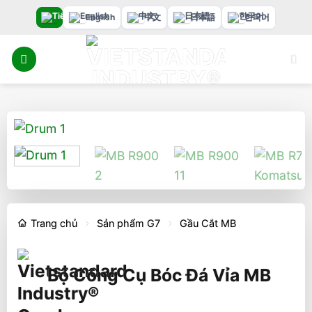
Bỏ
English
中文
日本語
한국어
qua
nội
dung
Trang chủ
Sản phẩm G7
Gầu Cắt MB
Bộ Công Cụ Bóc Đá Vỉa MB