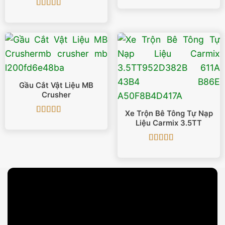
Được xếp
hạng
5
5 sao
Được xếp
hạng
5
5 sao
Gầu Cắt Vật Liệu MB
Crusher
Xe Trộn Bê Tông Tự Nạp
Được xếp
Liệu Carmix 3.5TT
hạng
5
5 sao
Được xếp
hạng
5
5 sao