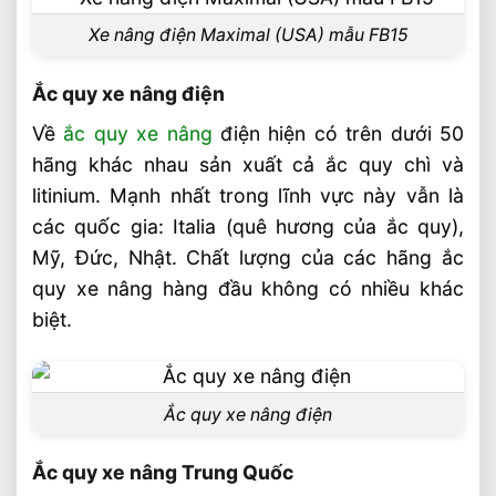
Quy trình đánh giá và cung cấp dịch vụ
phục hồi ắc quy được triển khai theo các
Xe nâng điện Maximal (USA) mẫu FB15
bước
Ắc quy xe nâng điện
Nguyên lý để khôi phục khả năng tích
điện của ắc quy trên máy MVX và MVD, xả
Về
ắc quy xe nâng
điện hiện có trên dưới 50
kiểm tra bằng máy BDX
hãng khác nhau sản xuất cả ắc quy chì và
litinium. Mạnh nhất trong lĩnh vực này vẫn là
Nạp máy chuyên dụng
các quốc gia: Italia (quê hương của ắc quy),
Công nghệ Vietstandard Batteries
Mỹ, Đức, Nhật. Chất lượng của các hãng ắc
Bộ sạc ắc quy xe nâng điện
quy xe nâng hàng đầu không có nhiều khác
Vietstandard Batteries
biệt.
Công nghệ sạc EVO
Video Xe nâng
Ắc quy xe nâng điện
Liên hệ mua sản phẩm
Ắc quy xe nâng Trung Quốc
Bài Viết Liên Quan