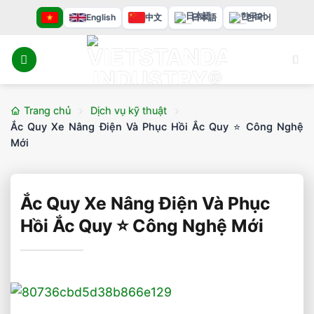
Bỏ
English
中文
日本語
한국어
qua
nội
dung
Trang chủ
Dịch vụ kỹ thuật
Ắc Quy Xe Nâng Điện Và Phục Hồi Ắc Quy ⭐️ Công Nghệ
Mới
Ắc Quy Xe Nâng Điện Và Phục
Hồi Ắc Quy ⭐️ Công Nghệ Mới