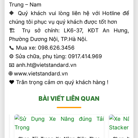
Trung – Nam
🔶 Quý khách vui lòng liên hệ với Hotline để
chúng tôi phục vụ quý khách được tốt hơn
🏗 Trụ sở chính: LK6-37, KĐT An Hưng,
Phường Dương Nội, TP.Hà Nội.
📞 Mua xe: 098.626.3456
⚙️ Sửa chữa, phụ tùng: 0917.414.969
📧 anh.ht@vietstandard.vn
🌐 www.vietstandard.vn
❤️ Trân trọng cảm ơn quý khách hàng !
BÀI VIẾT LIÊN QUAN