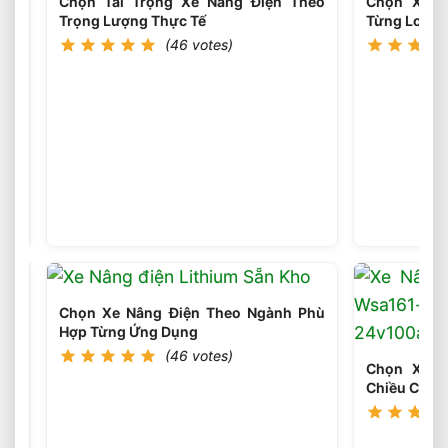
Chọn Tải Trọng Xe Nâng Điện Theo
Chọn Xe N
Trọng Lượng Thực Tế
Từng Loại P
(46 votes)
Sai
Lầm
Phổ
(45
votes)
Biến
Khi
Chọn
Xe
Nâng
Chọn Xe Nâng Điện Theo Ngành Phù
Điện
Hợp Từng Ứng Dụng
Cần
(46 votes)
Tránh
Chọn Xe N
Ngay
Chiều Cao 