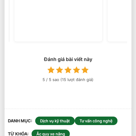
Chọn
Loại
Bánh
(45
votes)
Xe
Nâng
Điện
Theo
Môi
Đánh giá bài viết này
Trường
Làm
Việc
5
/ 5 sao (
15
lượt đánh giá)
Phù
Hợp
DANH MỤC
Dịch vụ kỹ thuật
Tư vấn công nghệ
TỪ KHÓA
Ắc quy xe nâng