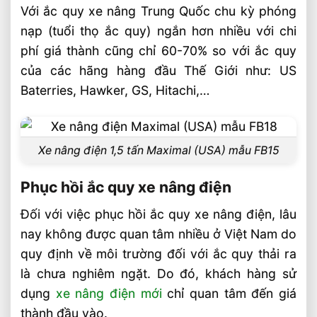
Sai Lầm Phổ Biến Khi Chọn Xe Nâng Điện
Với ắc quy xe nâng Trung Quốc chu kỳ phóng
Cần Tránh Ngay
nạp (tuổi thọ ắc quy) ngắn hơn nhiều với chi
Chọn Loại Bánh Xe Nâng Điện Theo Môi
phí giá thành cũng chỉ 60-70% so với ắc quy
Trường Làm Việc Phù Hợp
của các hãng hàng đầu Thế Giới như: US
Chọn Tải Trọng Xe Nâng Điện Theo
Baterries, Hawker, GS, Hitachi,…
Trọng Lượng Thực Tế
Chọn Xe Nâng Điện Theo Ngành Phù
Hợp Từng Ứng Dụng
Xe nâng điện 1,5 tấn Maximal (USA) mẫu FB15
Chọn Xe Nâng Điện Phù Hợp Theo Từng
Loại Pallet Tối Ưu Nhất
Phục hồi ắc quy xe nâng điện
Chọn Xe Nâng Điện Phù Hợp Theo Chiều
Đối với việc phục hồi ắc quy xe nâng điện, lâu
Cao Kệ Hàng Chuẩn Nhất
nay không được quan tâm nhiều ở Việt Nam do
Xe Nâng Điện Reach Truck 1.8 Tấn Lựa
quy định về môi trường đối với ắc quy thải ra
Chọn Tối Ưu Cho Logistics
là chưa nghiêm ngặt. Do đó, khách hàng sử
Xe Nâng Dầu 3.5 Tấn Động Cơ Isuzu Có
dụng
xe nâng điện mới
chỉ quan tâm đến giá
Ưu Điểm Gì
thành đầu vào.