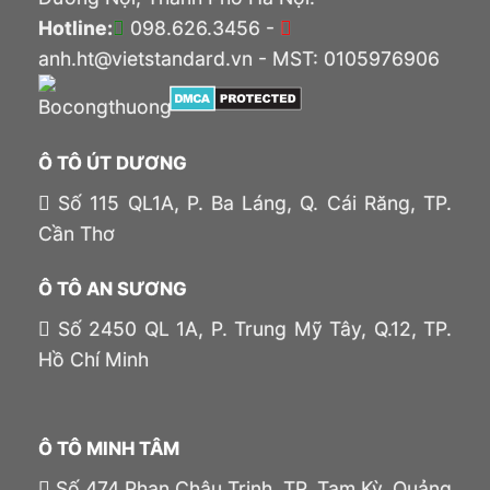
Hotline:
098.626.3456 -
anh.ht@vietstandard.vn - MST: 0105976906
Ô TÔ ÚT DƯƠNG
Số 115 QL1A, P. Ba Láng, Q. Cái Răng, TP.
Cần Thơ
Ô TÔ AN SƯƠNG
Số 2450 QL 1A, P. Trung Mỹ Tây, Q.12, TP.
Hồ Chí Minh
Ô TÔ MINH TÂM
Số 474 Phan Châu Trinh, TP. Tam Kỳ, Quảng