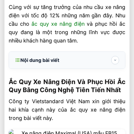
Cùng với sự tăng trưởng của nhu cầu xe nâng
điện với tốc độ 12% những năm gần đây. Nhu
cầu cho
ắc quy xe nâng điện
và phục hồi ắc
quy đang là một trong những lĩnh vực được
nhiều khách hàng quan tâm.
Nội dung bài viết
Ắc Quy Xe Nâng Điện Và Phục Hồi Ắc Quy
Bằng Công Nghệ Tiên Tiến Nhất
Ắc Quy Xe Nâng Điện Và Phục Hồi Ắc
Quy Bằng Công Nghệ Tiên Tiến Nhất
Ắc quy xe nâng điện
Công ty Vietstandard Việt Nam xin giới thiệu
Ắc quy xe nâng Trung Quốc
hai khía cạnh này của ắc quy xe nâng điện
Phục hồi ắc quy xe nâng điện
trong bài viết này.
Giới hạn hãng sản xuất