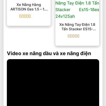
Xe Nâng Hàng
ARTISON Gas 1.5 – 1.8
Tấn
Được xếp
Xe Nâng Tay Điện 1.8
hạng
5
5 sao
Tấn Stacker ES15-
18ES 24V/125Ah
Được xếp
hạng
5
5 sao
Video xe nâng dầu và xe nâng điện