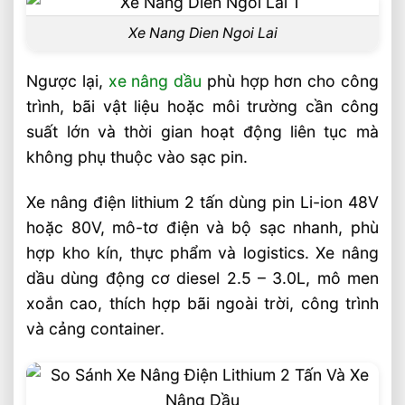
EP, iMOW, Heli, Maxlion khác nhau ở
Xe Nang Dien Ngoi Lai
điểm nào?
Ngược lại,
xe nâng dầu
phù hợp hơn cho công
Câu hỏi thường gặp về xe nâng dầu và xe
trình, bãi vật liệu hoặc môi trường cần công
nâng điện 2 tấn FAQ
suất lớn và thời gian hoạt động liên tục mà
Xe nâng điện lithium 2 tấn có đủ mạnh
không phụ thuộc vào sạc pin.
để thay xe dầu không?
Pin lithium của xe nâng điện dùng được
Xe nâng điện lithium 2 tấn dùng pin Li-ion 48V
bao lâu?
hoặc 80V, mô-tơ điện và bộ sạc nhanh, phù
Doanh nghiệp nên ưu tiên tiêu chí nào
hợp kho kín, thực phẩm và logistics. Xe nâng
khi mua xe nâng?
dầu dùng động cơ diesel 2.5 – 3.0L, mô men
xoắn cao, thích hợp bãi ngoài trời, công trình
Video xe nâng dầu và xe nâng điện
và cảng container.
Liên hệ mua sản phẩm
Bài Viết Liên Quan
Sai Lầm Phổ Biến Khi Chọn Xe Nâng Điện