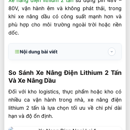
Xe nâng điện lithium 2 tấn
sử dụng pin 48V –
80V, vận hành êm và không phát thải, trong
khi xe nâng dầu có công suất mạnh hơn và
phù hợp cho môi trường ngoài trời hoặc nền
dốc.
Nội dung bài viết
So Sánh Xe Nâng Điện Lithium 2 Tấn Và
Xe Nâng Dầu
So Sánh Xe Nâng Điện Lithium 2 Tấn
Và Xe Nâng Dầu
Thông số kỹ thuật cần so sánh trước khi
mua
Đối với kho logistics, thực phẩm hoặc kho có
nhiều ca vận hành trong nhà, xe nâng điện
Giá Các Loại Xe Nâng Điện 2 Tấn Tại
VietStandard
lithium 2 tấn là lựa chọn tối ưu về chi phí dài
hạn và độ ổn định.
Giá Xe Nâng Dầu 2 Tấn Tại VietStandard
Phân loại nhanh xe nâng dầu 2 tấn