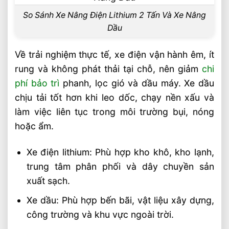
Cần Tránh Ngay
So Sánh Xe Nâng Điện Lithium 2 Tấn Và Xe Nâng
Chọn Loại Bánh Xe Nâng Điện Theo Môi
Dầu
Trường Làm Việc Phù Hợp
Chọn Tải Trọng Xe Nâng Điện Theo
Về trải nghiệm thực tế, xe điện vận hành êm, ít
Trọng Lượng Thực Tế
rung và không phát thải tại chỗ, nên giảm
chi
Chọn Xe Nâng Điện Theo Ngành Phù
phí bảo trì
phanh, lọc gió và dầu máy. Xe dầu
Hợp Từng Ứng Dụng
chịu tải tốt hơn khi leo dốc, chạy nền xấu và
Chọn Xe Nâng Điện Phù Hợp Theo Từng
làm việc liên tục trong môi trường bụi, nóng
Loại Pallet Tối Ưu Nhất
hoặc ẩm.
Chọn Xe Nâng Điện Phù Hợp Theo Chiều
Cao Kệ Hàng Chuẩn Nhất
Xe điện lithium: Phù hợp kho khô, kho lạnh,
Xe Nâng Điện Reach Truck 1.8 Tấn Lựa
trung tâm phân phối và dây chuyền sản
Chọn Tối Ưu Cho Logistics
xuất sạch.
Xe Nâng Dầu 3.5 Tấn Động Cơ Isuzu Có
Xe dầu: Phù hợp bến bãi, vật liệu xây dựng,
Ưu Điểm Gì
công trường và khu vực ngoài trời.