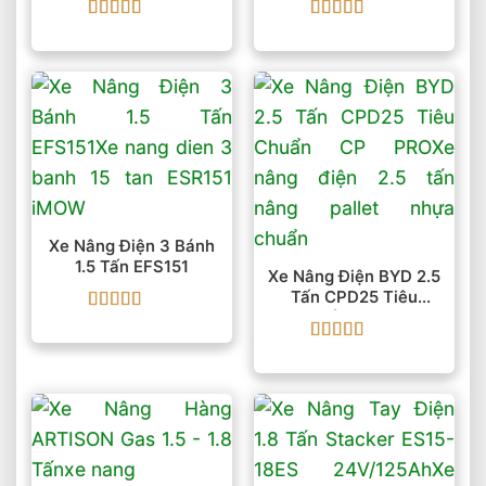
Được xếp
Được xếp
hạng
5
5 sao
hạng
5
5 sao
Xe Nâng Điện 3 Bánh
1.5 Tấn EFS151
Xe Nâng Điện BYD 2.5
Tấn CPD25 Tiêu
Chuẩn CP PRO
Được xếp
hạng
5
5 sao
Được xếp
hạng
5
5 sao