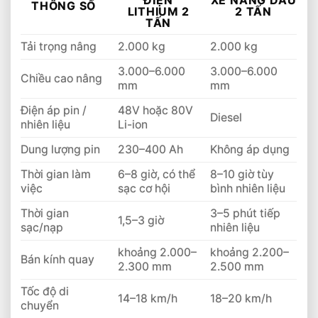
ĐIỆN
XE NÂNG DẦU
THÔNG SỐ
LITHIUM 2
2 TẤN
TẤN
Tải trọng nâng
2.000 kg
2.000 kg
3.000–6.000
3.000–6.000
Chiều cao nâng
mm
mm
Điện áp pin /
48V hoặc 80V
Diesel
nhiên liệu
Li-ion
Dung lượng pin
230–400 Ah
Không áp dụng
Thời gian làm
6–8 giờ, có thể
8–10 giờ tùy
việc
sạc cơ hội
bình nhiên liệu
Thời gian
3–5 phút tiếp
1,5–3 giờ
sạc/nạp
nhiên liệu
khoảng 2.000–
khoảng 2.200–
Bán kính quay
2.300 mm
2.500 mm
Tốc độ di
14–18 km/h
18–20 km/h
chuyển