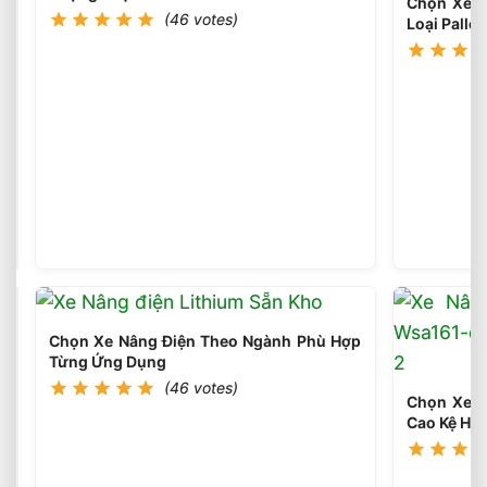
Chọn Xe N
(46 votes)
Loại Pallet
Sai
Lầm
Phổ
(45
votes)
Biến
Khi
Chọn
Xe
Nâng
Chọn Xe Nâng Điện Theo Ngành Phù Hợp
Điện
Từng Ứng Dụng
Cần
(46 votes)
Tránh
Chọn Xe N
Ngay
Cao Kệ Hà