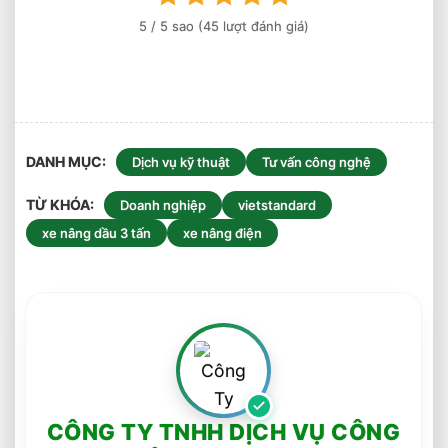
5
/ 5 sao (
45
lượt đánh giá)
DANH MỤC
Dịch vụ kỹ thuật
Tư vấn công nghệ
TỪ KHÓA
Doanh nghiệp
vietstandard
xe nâng dầu 3 tấn
xe nâng điện
CÔNG TY TNHH DỊCH VỤ CÔNG