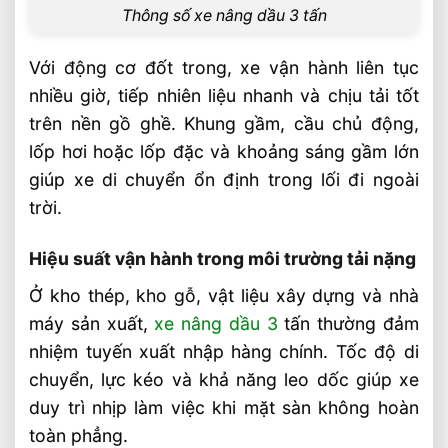
Thông số xe nâng dầu 3 tấn
Sản phẩm đề xuất
Liên hệ mua sản phẩm
Với động cơ đốt trong, xe vận hành liên tục
Bài Viết Liên Quan
nhiều giờ, tiếp nhiên liệu nhanh và chịu tải tốt
trên nền gồ ghề. Khung gầm, cầu chủ động,
Chọn Loại Bánh Xe Nâng Điện Theo Môi
Trường Làm Việc Phù Hợp
lốp hơi hoặc lốp đặc và khoảng sáng gầm lớn
Chọn Tải Trọng Xe Nâng Điện Theo
giúp xe di chuyển ổn định trong lối đi ngoài
Trọng Lượng Thực Tế
trời.
Chọn Xe Nâng Điện Theo Ngành Phù
Hợp Từng Ứng Dụng
Hiệu suất vận hành trong môi trường tải nặng
Chọn Xe Nâng Điện Phù Hợp Theo Từng
Ở kho thép, kho gỗ, vật liệu xây dựng và nhà
Loại Pallet Tối Ưu Nhất
máy sản xuất,
xe nâng dầu 3
tấn thường đảm
Chọn Xe Nâng Điện Phù Hợp Theo Chiều
nhiệm tuyến xuất nhập hàng chính. Tốc độ di
Cao Kệ Hàng Chuẩn Nhất
chuyển, lực kéo và khả năng leo dốc giúp xe
Xe Nâng Điện Reach Truck 1.8 Tấn Lựa
duy trì nhịp làm việc khi mặt sàn không hoàn
Chọn Tối Ưu Cho Logistics
toàn phẳng.
Xe Nâng Dầu 3.5 Tấn Động Cơ Isuzu Có