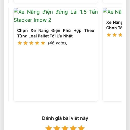
Nâng
Điện
Theo
Môi
Xe Nâng Điệ
Trường
Chọn Tối Ưu
Làm
Chọn Xe Nâng Điện Phù Hợp Theo
Việc
Từng Loại Pallet Tối Ưu Nhất
Phù
(46 votes)
Hợp
Chọn
Tải
Trọng
(46
votes)
Xe
Nâng
Điện
Theo
Trọng
Lượng
Đánh giá bài viết này
Thực
Tế