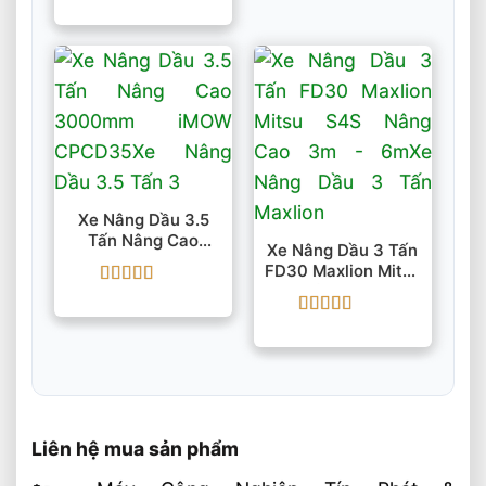
Được xếp
hạng
5
5 sao
Xe Nâng Dầu 3.5
Tấn Nâng Cao
Xe Nâng Dầu 3 Tấn
3000mm IMOW
FD30 Maxlion Mitsu
CPCD35
S4S Nâng Cao 3m –
Được xếp
6m
hạng
5
5 sao
Được xếp
hạng
5
5 sao
Liên hệ mua sản phẩm