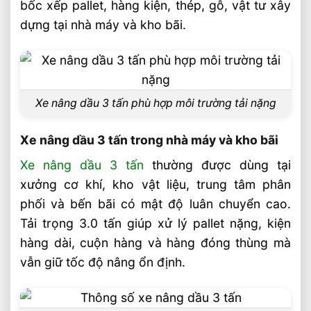
bốc xếp pallet, hàng kiện, thép, gỗ, vật tư xây
xuất
dựng tại nhà máy và kho bãi.
Tiêu chí chọn xe nâng dầu 3 tấn phù hợp
Thông số cần kiểm tra trước khi mua
Hiệu quả chi phí và bảo trì
Xe nâng dầu 3 tấn phù hợp môi trường tải nặng
Câu hỏi thường gặp về xe nâng dầu 3 tấn
FAQ
Xe nâng dầu 3 tấn trong nhà máy và kho bãi
Xe nâng dầu 3 tấn phù hợp nhà máy
Xe nâng dầu 3 tấn
thường được dùng tại
nào?
xưởng cơ khí, kho vật liệu, trung tâm phân
Nên chọn động cơ nào cho xe nâng dầu
phối và bến bãi có mật độ luân chuyển cao.
3 tấn?
Tải trọng 3.0 tấn giúp xử lý pallet nặng, kiện
Xe nâng dầu 3 tấn có dùng được trong
hàng dài, cuộn hàng và hàng đóng thùng mà
kho kín không?
vẫn giữ tốc độ nâng ổn định.
Video: Ứng Dụng Xe Nâng Dầu 3 Tấn
Trong Nhà Máy Và Kho Bãi