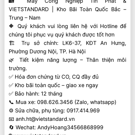
🏡 Máy Công Nghiệp Tín Phát &
VIETSTANDARD | Kho Bãi Toàn Quốc Bắc –
Trung – Nam
🔶 Quý khách vui lòng liên hệ với Hotline để
chúng tôi phục vụ quý khách được tốt hơn
🏗 Trụ sở chính: LK6-37, KĐT An Hưng,
Phường Dương Nội, TP. Hà Nội
🌿 Tiết kiệm năng lượng – Thân thiện môi
trường.
✅ Hóa đơn chứng từ CO, CQ đầy đủ
✅ Kho bãi toàn quốc – giao xe ngay
✅ Bảo hành: 12 tháng
📞 Mua xe: 098.626.3456 (Zalo, whatsapp)
⚙️ Sửa chữa, phụ tùng: 0917.414.969
📧 anh.ht@vietstandard.vn
🔄 Wechat: AndyHoang34566868999