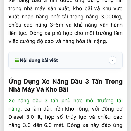
Xe nâng dầu 3 tấn được ứng dụng rộng rãi
trong nhà máy sản xuất, kho bãi và khu vực
xuất nhập hàng nhờ tải trọng nâng 3.000kg,
chiều cao nâng 3–6m và khả năng vận hành
liên tục. Dòng xe phù hợp cho môi trường làm
việc cường độ cao và hàng hóa tải nặng.
Nội dung bài viết
Ứng Dụng Xe Nâng Dầu 3 Tấn Trong Nhà
Máy Và Kho Bãi
Ứng Dụng Xe Nâng Dầu 3 Tấn Trong
Nhà Máy Và Kho Bãi
Xe nâng dầu 3 tấn trong nhà máy và kho
bãi
Xe nâng dầu 3 tấn phù hợp môi trường tải
nặng
, ca làm dài, nền kho rộng, với động cơ
Hiệu suất vận hành trong môi trường tải
nặng
Diesel 3.0 lít, hộp số thủy lực và chiều cao
nâng 3.0 đến 6.0 mét. Dòng xe này đáp ứng
Phù hợp với dây chuyền kho bãi và sản