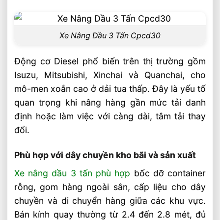
Ưu Điểm Gì
Xe Nâng Điện Stacker Đứng Lái 1.5 Tấn
Xe Nâng Dầu 3 Tấn Cpcd30
Nâng Cao 3–5m Có Đáng Đầu Tư?
Động cơ Diesel phổ biến trên thị trường gồm
Isuzu, Mitsubishi, Xinchai và Quanchai, cho
mô-men xoắn cao ở dải tua thấp. Đây là yếu tố
quan trọng khi nâng hàng gần mức tải danh
định hoặc làm việc với càng dài, tâm tải thay
đổi.
Phù hợp với dây chuyền kho bãi và sản xuất
Xe nâng dầu 3 tấn phù hợp
bốc dỡ container
rỗng, gom hàng ngoài sân, cấp liệu cho dây
chuyền và di chuyển hàng giữa các khu vực.
Bán kính quay thường từ 2.4 đến 2.8 mét, đủ