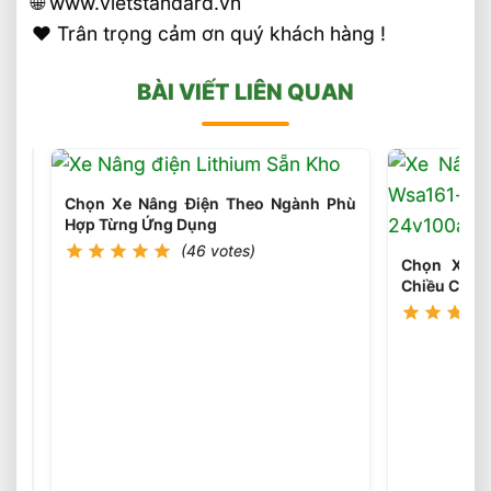
🌐 www.vietstandard.vn
❤️ Trân trọng cảm ơn quý khách hàng !
BÀI VIẾT LIÊN QUAN
Chọn Xe Nâng Điện Theo Ngành Phù
Hợp Từng Ứng Dụng
(46 votes)
Chọn Xe N
Chiều Cao 
Chọn
Loại
Bánh
(45
votes)
Xe