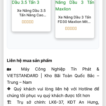
Xe Nâng Dầu 3.5
Tấn Nâng Cao
Xe Nâng Dầu 3 Tấn
3000mm IMOW
FD30 Maxlion Mitsu
CPCD35
S4S Nâng Cao 3m –
Được xếp
6m
hạng
5
5 sao
Được xếp
hạng
5
5 sao
Liên hệ mua sản phẩm
🏡 Máy Công Nghiệp Tín Phát &
VIETSTANDARD | Kho Bãi Toàn Quốc Bắc –
Trung – Nam
🔶 Quý khách vui lòng liên hệ với Hotline để
chúng tôi phục vụ quý khách được tốt hơn
🏗 Trụ sở chính: LK6-37, KĐT An Hưng,