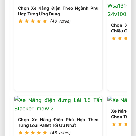
Chọn Xe Nâng Điện Theo Ngành Phù
Hợp Từng Ứng Dụng
(46 votes)
Chọn Xe N
Chiều Cao 
Chọn
Loại
Bánh
(45
votes)
Xe
Nâng
Điện
Theo
Môi
Xe Nâng Điệ
Trường
Chọn Tối Ưu
Làm
Chọn Xe Nâng Điện Phù Hợp Theo
Việc
Từng Loại Pallet Tối Ưu Nhất
Phù
(46 votes)