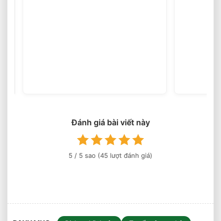
Hợp
Chọn
Tải
Trọng
(46
votes)
Xe
Nâng
Điện
Theo
Trọng
Lượng
Đánh giá bài viết này
Thực
Tế
5
/ 5 sao (
45
lượt đánh giá)