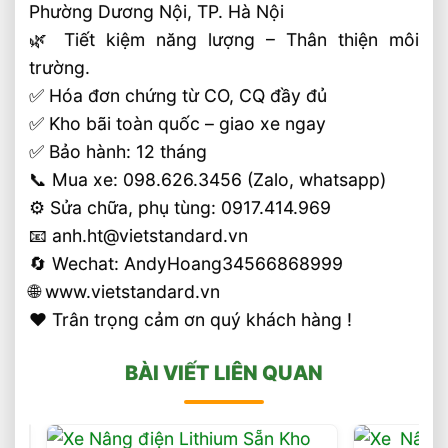
Phường Dương Nội, TP. Hà Nội
🌿 Tiết kiệm năng lượng – Thân thiện môi
trường.
✅ Hóa đơn chứng từ CO, CQ đầy đủ
✅ Kho bãi toàn quốc – giao xe ngay
✅ Bảo hành: 12 tháng
📞 Mua xe: 098.626.3456 (Zalo, whatsapp)
⚙️ Sửa chữa, phụ tùng: 0917.414.969
📧 anh.ht@vietstandard.vn
🔄 Wechat: AndyHoang34566868999
🌐 www.vietstandard.vn
❤️ Trân trọng cảm ơn quý khách hàng !
BÀI VIẾT LIÊN QUAN