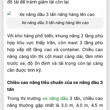
đồ tải để tránh giảm tải còn lại.
So sánh nhanh các cấu hình chiều cao
nâng phổ biến
Câu hỏi thường gặp về xe nâng dầu 3 tấn
Xe nâng dầu 3 tấn nâng hàng lên cao
có thể nâng cao bao nhiêu mét FAQ
Xe nâng dầu 3 tấn nâng cao tối đa bao
Với kho hàng phổ biến, khung nâng 2 tầng phù
nhiêu mét?
hợp khu vực thấp trần, còn mast 3 tầng phù
hợp xếp dỡ tầng cao và container. Chiều cao
Nâng càng cao thì xe nâng dầu 3 tấn có
nâng càng lớn thì cột mast càng dài, tầm nhìn
bị giảm tải không?
trước xe, độ ổn định và tải trọng còn lại càng
Nên chọn xe nâng dầu 3 tấn hay xe nâng
cần được tính kỹ.
điện cho kho cao tầng?
Video: Xe Nâng Dầu 3 Tấn Có Thể Nâng
Chiều cao nâng tiêu chuẩn của xe nâng dầu 3
Cao Bao Nhiêu Mét
tấn
Sản phẩm đề xuất
Trong thị trường
xe nâng dầu
3 tấn, chiều cao
nâng thường gặp nhất là 3.0 m, 4.0 m, 4.5 m
Liên hệ mua sản phẩm