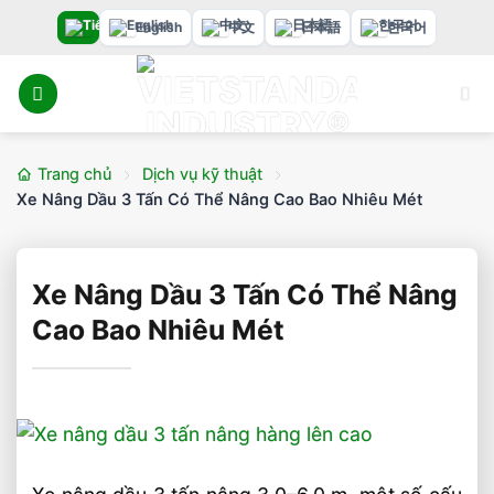
Bỏ
English
中文
日本語
한국어
qua
nội
dung
Trang chủ
Dịch vụ kỹ thuật
Xe Nâng Dầu 3 Tấn Có Thể Nâng Cao Bao Nhiêu Mét
Xe Nâng Dầu 3 Tấn Có Thể Nâng
Cao Bao Nhiêu Mét