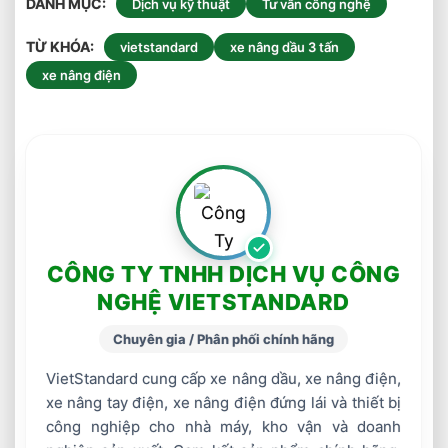
DANH MỤC
Dịch vụ kỹ thuật
Tư vấn công nghệ
TỪ KHÓA
vietstandard
xe nâng dầu 3 tấn
xe nâng điện
CÔNG TY TNHH DỊCH VỤ CÔNG
NGHỆ VIETSTANDARD
Chuyên gia / Phân phối chính hãng
VietStandard cung cấp xe nâng dầu, xe nâng điện,
xe nâng tay điện, xe nâng điện đứng lái và thiết bị
công nghiệp cho nhà máy, kho vận và doanh