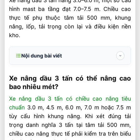
Xe nâng dầu 3 tấn nâng 3.0–6.0 m, một số cấu
hình mast ba tầng đạt 7.0–7.5 m. Chiều cao
thực tế phụ thuộc tâm tải 500 mm, khung
nâng, lốp, tải trọng còn lại và điều kiện nền
kho.
Nội dung bài viết
Xe nâng dầu 3 tấn có thể nâng cao bao
nhiêu mét?
Xe nâng dầu 3 tấn có thể nâng cao
bao nhiêu mét?
Chiều cao nâng tiêu chuẩn của xe nâng
dầu 3 tấn
Xe nâng dầu 3 tấn có chiều cao nâng tiêu
chuẩn
3.0 m, 4.5 m, 6.0 m, 7.0 m hoặc 7.5 m
Yếu tố quyết định chiều cao nâng và
hiệu suất làm việc
tùy cấu hình khung nâng. Khi xét đúng tải
trọng danh nghĩa 3 tấn tại tâm tải 500 mm,
Cách chọn chiều cao nâng phù hợp cho
chiều cao nâng thực tế phải kiểm tra trên biểu
từng nhu cầu