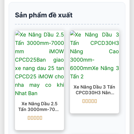
Sản phẩm đề xuất
Xe Nâng Dầu 3 Tấn
CPCD30H3 Nâng
Cao 3000mm-
Xe Nâng Dầu 2.5
6000mm
Được xếp
Tấn 3000mm-7000
hạng
5
5 sao
Mm IMOW CPCD25
Được xếp
hạng
5
5 sao