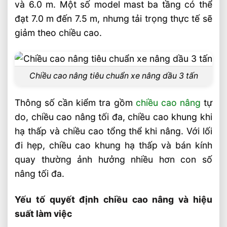
và 6.0 m. Một số model mast ba tầng có thể
Bài Viết Liên Quan
đạt 7.0 m đến 7.5 m, nhưng tải trọng thực tế sẽ
Chọn Loại Bánh Xe Nâng Điện Theo Môi
giảm theo chiều cao.
Trường Làm Việc Phù Hợp
Chọn Tải Trọng Xe Nâng Điện Theo
Trọng Lượng Thực Tế
Chiều cao nâng tiêu chuẩn xe nâng dầu 3 tấn
Chọn Xe Nâng Điện Theo Ngành Phù
Hợp Từng Ứng Dụng
Thông số cần kiểm tra gồm
chiều cao nâng
tự
Chọn Xe Nâng Điện Phù Hợp Theo Từng
do, chiều cao nâng tối đa, chiều cao khung khi
Loại Pallet Tối Ưu Nhất
hạ thấp và chiều cao tổng thể khi nâng. Với lối
Chọn Xe Nâng Điện Phù Hợp Theo Chiều
đi hẹp, chiều cao khung hạ thấp và bán kính
Cao Kệ Hàng Chuẩn Nhất
quay thường ảnh hưởng nhiều hơn con số
Xe Nâng Điện Reach Truck 1.8 Tấn Lựa
Chọn Tối Ưu Cho Logistics
nâng tối đa.
Xe Nâng Dầu 3.5 Tấn Động Cơ Isuzu Có
Yếu tố quyết định chiều cao nâng và hiệu
Ưu Điểm Gì
suất làm việc
Xe Nâng Điện Stacker Đứng Lái 1.5 Tấn