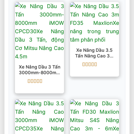
Xe Nâng Dầu 3.5
Tấn Nâng Cao 3m
FD35 Maxlion
Xe Nâng Dầu 3 Tấn
Được xếp
3000mm-8000mm
hạng
5
5 sao
IMOW CPCD30
Được xếp
hạng
5
5 sao