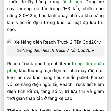
trước để lấy hàng trong
lối đi hẹp
. Dòng xe
Cách chọn Reach Truck theo nhu cầu vận
này thường có tải trọng 1–3 tấn, chiều cao
hành thực tế
nâng 3.0–12m, bán kính quay nhỏ và khả năng
Nhóm khách hàng nào nên đầu tư Reach
làm việc ổn định trong kho có mật độ lưu trữ
Truck?
cao.
Tiêu chí kiểm tra trước khi mua xe?
Câu hỏi thường gặp về xe nâng điện
Reach Truck FAQ
Xe Nâng điện Reach Truck 2 Tấn Cqd20rv
Reach Truck khác gì so với xe nâng điện
Reach Truck phù hợp nhất với
trung tâm phân
ngồi lái?
phối
, kho thương mại điện tử, nhà máy điện tử,
Pin Lithium có phù hợp cho Reach Truck
kho lạnh và kho hàng tiêu chuẩn pallet. Khi so
chạy nhiều ca không?
với xe nâng điện ngồi lái, Reach Truck tiết kiệm
Nên chọn Reach Truck theo chiều cao
diện tích lối đi, tăng số vị trí lưu trữ và giảm
nâng hay tải trọng?
thời gian thao tác ở tầng kệ cao.
Video: Xe Nâng Điện Reach Truck Giải
Thông số kỹ thuật cần ưu tiên khi chọn