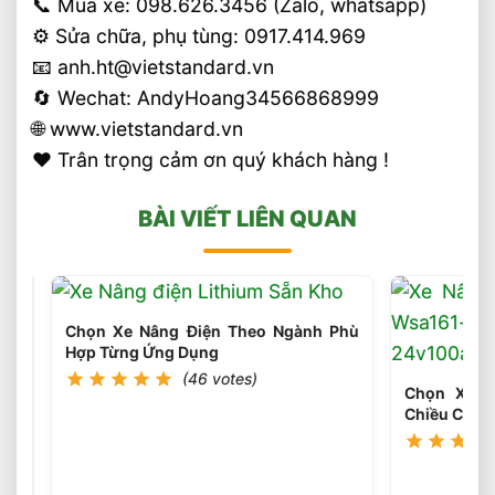
📞 Mua xe: 098.626.3456 (Zalo, whatsapp)
⚙️ Sửa chữa, phụ tùng: 0917.414.969
📧 anh.ht@vietstandard.vn
🔄 Wechat: AndyHoang34566868999
🌐 www.vietstandard.vn
❤️ Trân trọng cảm ơn quý khách hàng !
BÀI VIẾT LIÊN QUAN
Chọn Xe Nâng Điện Theo Ngành Phù
Hợp Từng Ứng Dụng
(46 votes)
Chọn Xe N
Chiều Cao 