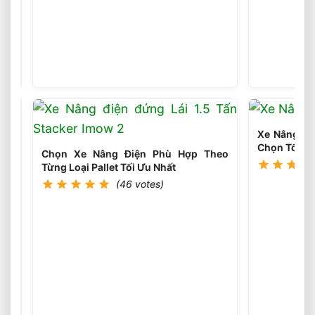
Chọn
Loại
Bánh
(45
votes)
Xe
Nâng
Điện
Theo
Môi
Xe Nâng Điệ
Trường
Chọn Tối Ưu
Làm
Chọn Xe Nâng Điện Phù Hợp Theo
Việc
Từng Loại Pallet Tối Ưu Nhất
Phù
(46 votes)
Hợp
Chọn
Tải
Trọng
(46
votes)
Xe
Nâng