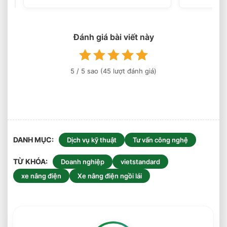
Điện
Theo
Trọng
Lượng
Đánh giá bài viết này
Thực
Tế
5
/ 5 sao (
45
lượt đánh giá)
DANH MỤC
Dịch vụ kỹ thuật
Tư vấn công nghệ
TỪ KHÓA
Doanh nghiệp
vietstandard
xe nâng điện
Xe nâng điện ngồi lái