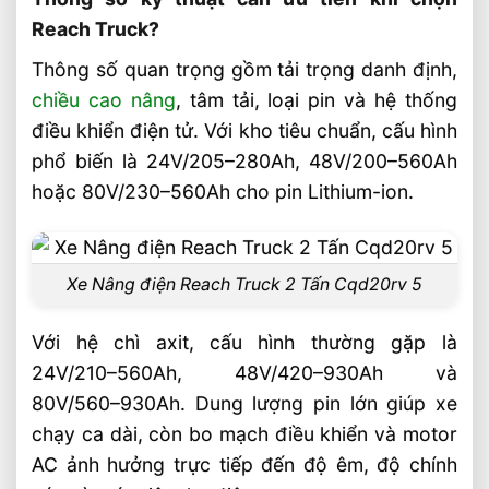
Pháp Cho Kho Kệ Cao Và Lối Đi Hẹp
Reach Truck?
Sản phẩm đề xuất
Thông số quan trọng gồm tải trọng danh định,
Liên hệ mua sản phẩm
chiều cao nâng
, tâm tải, loại pin và hệ thống
Bài Viết Liên Quan
điều khiển điện tử. Với kho tiêu chuẩn, cấu hình
Chọn Loại Bánh Xe Nâng Điện Theo Môi
phổ biến là 24V/205–280Ah, 48V/200–560Ah
Trường Làm Việc Phù Hợp
hoặc 80V/230–560Ah cho pin Lithium-ion.
Chọn Tải Trọng Xe Nâng Điện Theo
Trọng Lượng Thực Tế
Chọn Xe Nâng Điện Theo Ngành Phù
Xe Nâng điện Reach Truck 2 Tấn Cqd20rv 5
Hợp Từng Ứng Dụng
Chọn Xe Nâng Điện Phù Hợp Theo Từng
Với hệ chì axit, cấu hình thường gặp là
Loại Pallet Tối Ưu Nhất
24V/210–560Ah, 48V/420–930Ah và
Chọn Xe Nâng Điện Phù Hợp Theo Chiều
80V/560–930Ah. Dung lượng pin lớn giúp xe
Cao Kệ Hàng Chuẩn Nhất
chạy ca dài, còn bo mạch điều khiển và motor
Xe Nâng Điện Reach Truck 1.8 Tấn Lựa
AC ảnh hưởng trực tiếp đến độ êm, độ chính
Chọn Tối Ưu Cho Logistics