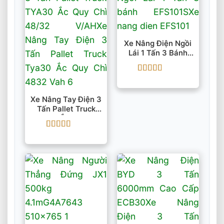
Xe Nâng Điện Ngồi
Lái 1 Tấn 3 Bánh
EFS101S
Được xếp
hạng
5
5 sao
Xe Nâng Tay Điện 3
Tấn Pallet Truck
TYA30 Ắc Quy Chì
48/32 V/AH
Được xếp
hạng
5
5 sao