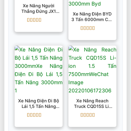
Xe Nâng Người
Thẳng Đứng JX1
Xe Nâng Điện BYD
500kg 4.1m
3 Tấn 6000mm Cao
Cấp ECB30
Được xếp
hạng
5
5 sao
Được xếp
hạng
5
5 sao
Xe Nâng Điện Đi Bộ
Xe Nâng Reach
Lái 1,5 Tấn Nâng
Truck CQD15S Li-
3000mm
Ion 1.5 Tấn 7500mm
Được xếp
Được xếp
hạng
5
5 sao
hạng
5
5 sao