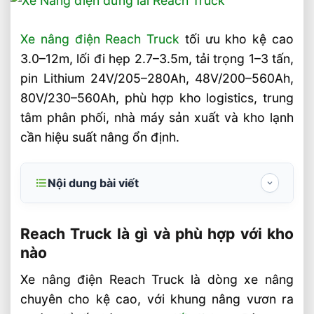
Xe nâng điện Reach Truck
tối ưu kho kệ cao
3.0–12m, lối đi hẹp 2.7–3.5m, tải trọng 1–3 tấn,
pin Lithium 24V/205–280Ah, 48V/200–560Ah,
80V/230–560Ah, phù hợp kho logistics, trung
tâm phân phối, nhà máy sản xuất và kho lạnh
cần hiệu suất nâng ổn định.
Nội dung bài viết
Reach Truck là gì và phù hợp với kho nào
Reach Truck là gì và phù hợp với kho
Thông số kỹ thuật cần ưu tiên khi chọn
nào
Reach Truck?
Xe nâng điện Reach Truck là dòng xe nâng
Vì sao pin và motor quyết định hiệu
chuyên cho kệ cao, với khung nâng vươn ra
suất?