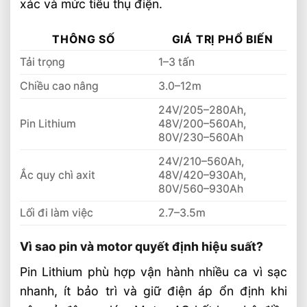
xác và mức tiêu thụ điện.
Xe Nâng Dầu 3.5 Tấn Động Cơ Isuzu Có
Ưu Điểm Gì
THÔNG SỐ
GIÁ TRỊ PHỔ BIẾN
Xe Nâng Điện Stacker Đứng Lái 1.5 Tấn
Tải trọng
1–3 tấn
Nâng Cao 3–5m Có Đáng Đầu Tư?
Chiều cao nâng
3.0–12m
24V/205–280Ah,
Pin Lithium
48V/200–560Ah,
80V/230–560Ah
24V/210–560Ah,
Ắc quy chì axit
48V/420–930Ah,
80V/560–930Ah
Lối đi làm việc
2.7–3.5m
Vì sao pin và motor quyết định hiệu suất?
Pin Lithium phù hợp vận hành nhiều ca vì sạc
nhanh, ít bảo trì và giữ điện áp ổn định khi