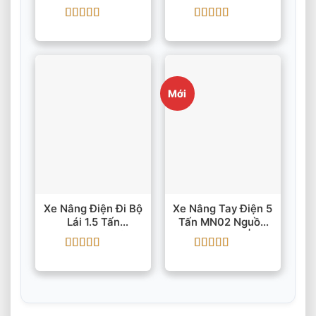
Stacker WSA161 EP
5000mm
Được xếp
Được xếp
hạng
5
5 sao
hạng
5
5 sao
Mới
Xe Nâng Điện Đi Bộ
Xe Nâng Tay Điện 5
Lái 1.5 Tấn
Tấn MN02 Nguồn
CTDC15/30 Nâng
48V/53Ah |
Cao 3m
48V/65Ah
Được xếp
Được xếp
hạng
5
5 sao
hạng
5
5 sao