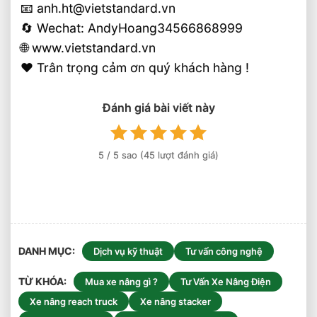
📧 anh.ht@vietstandard.vn
🔄 Wechat: AndyHoang34566868999
🌐 www.vietstandard.vn
❤️ Trân trọng cảm ơn quý khách hàng !
Đánh giá bài viết này
5
/ 5 sao (
45
lượt đánh giá)
DANH MỤC
Dịch vụ kỹ thuật
Tư vấn công nghệ
TỪ KHÓA
Mua xe nâng gì ?
Tư Vấn Xe Nâng Điện
Xe nâng reach truck
Xe nâng stacker