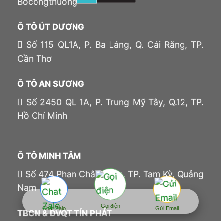
Ô TÔ ÚT DƯƠNG
Số 115 QL1A, P. Ba Láng, Q. Cái Răng, TP.
Cần Thơ
Ô TÔ AN SƯƠNG
Số 2450 QL 1A, P. Trung Mỹ Tây, Q.12, TP.
Hồ Chí Minh
Ô TÔ MINH TÂM
Số 474 Phan Châu Trinh, TP. Tam Kỳ, Quảng
Nam
Gọi điện
Chat Zalo
Gửi Email
TBCN & DVQT TÍN PHÁT