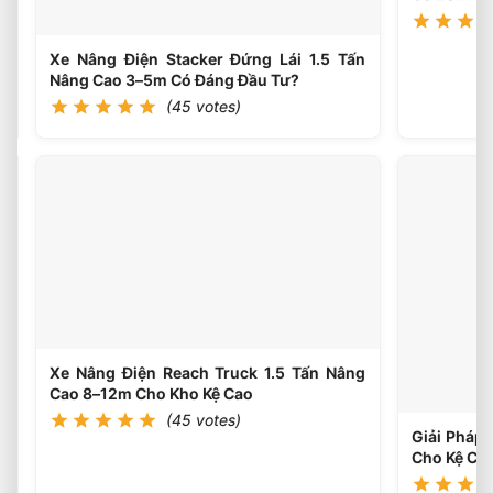
Ưu
Cho
Logistics
Xe Nâng Điện Stacker Đứng Lái 1.5 Tấn
Nâng Cao 3–5m Có Đáng Đầu Tư?
(45 votes)
Xe
Nâng
Dầu
(45
votes)
3.5
Tấn
Động
Cơ
Isuzu
Có
Ưu
Xe Nâng Điện Reach Truck 1.5 Tấn Nâng
Điểm
Cao 8–12m Cho Kho Kệ Cao
Gì
(45 votes)
Giải Pháp 
Cho Kệ Ca