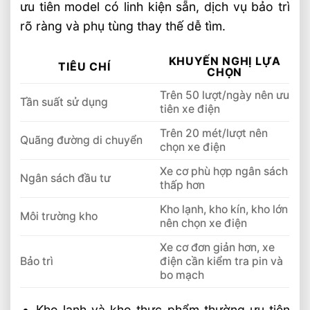
ưu tiên model có linh kiện sẵn, dịch vụ bảo trì
rõ ràng và phụ tùng thay thế dễ tìm.
KHUYẾN NGHỊ LỰA
TIÊU CHÍ
CHỌN
Trên 50 lượt/ngày nên ưu
Tần suất sử dụng
tiên xe điện
Trên 20 mét/lượt nên
Quãng đường di chuyển
chọn xe điện
Xe cơ phù hợp ngân sách
Ngân sách đầu tư
thấp hơn
Kho lạnh, kho kín, kho lớn
Môi trường kho
nên chọn xe điện
Xe cơ đơn giản hơn, xe
Bảo trì
điện cần kiểm tra pin và
bo mạch
Kho lạnh và kho thực phẩm thường ưu tiên