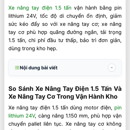
Xe nâng tay điện 1.5 tấn
vận hành bằng pin
lithium 24V, tốc độ di chuyển ổn định, giảm
sức kéo đẩy so với xe nâng tay cơ; xe nâng
tay cơ phù hợp quãng đường ngắn, tải trọng
1.5 tấn, chi phí đầu tư thấp, bảo trì đơn giản,
dùng trong kho hẹp.
Nội dung bài viết
So Sánh Xe Nâng Tay Điện 1.5 Tấn Và Xe
Nâng Tay Cơ Trong Vận Hành Kho
So Sánh Xe Nâng Tay Điện 1.5 Tấn Và
Xe Nâng Tay Cơ Trong Vận Hành Kho
Khác biệt kỹ thuật giữa xe nâng tay điện
1.5 tấn và xe nâng tay cơ là gì?
Xe nâng tay điện 1.5 tấn dùng motor điện,
pin
lithium 24V
, càng nâng 1.150 mm, phù hợp vận
Xe nâng tay cơ phù hợp khi nào?
chuyển pallet liên tục. Xe nâng tay cơ không
Nên Chọn Xe Nâng Tay Điện 1.5 Tấn Hay