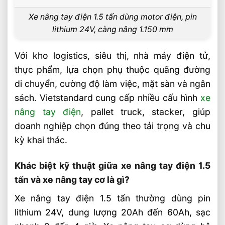
Liên hệ mua sản phẩm
Xe nâng tay điện 1.5 tấn dùng motor điện, pin
Bài Viết Liên Quan
lithium 24V, càng nâng 1.150 mm
Xe Nâng Điện Reach Truck 1.8 Tấn Lựa
Chọn Tối Ưu Cho Logistics
Với kho logistics, siêu thị, nhà máy điện tử,
Xe Nâng Dầu 3.5 Tấn Động Cơ Isuzu Có
thực phẩm, lựa chọn phụ thuộc quãng đường
Ưu Điểm Gì
di chuyển, cường độ làm việc, mặt sàn và ngân
Xe Nâng Điện Stacker Đứng Lái 1.5 Tấn
sách. Vietstandard cung cấp nhiều cấu hình
xe
Nâng Cao 3–5m Có Đáng Đầu Tư?
nâng tay điện
, pallet truck, stacker, giúp
Xe Nâng Điện Reach Truck 1.5 Tấn Nâng
doanh nghiệp chọn đúng theo tải trọng và chu
Cao 8–12m Cho Kho Kệ Cao
kỳ khai thác.
Xe Nâng Dầu 3.5 Tấn Động Cơ Mitsubishi
Có Bền Không
Khác biệt kỹ thuật giữa xe nâng tay điện 1.5
Giải Pháp Xe Nâng Điện Đứng Lái 1.8 Tấn
tấn và xe nâng tay cơ là gì?
Cho Kệ Cao Trên 6m
Xe nâng tay điện 1.5 tấn thường dùng pin
Xe Nâng Điện Đứng Lái 2 Tấn Có Phù
lithium 24V, dung lượng 20Ah đến 60Ah, sạc
Hợp Với Kho Công Nghiệp?