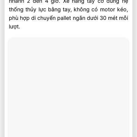
nhanh 2 đến 4 giờ. Xe nâng tay cơ dùng hệ
Xe Nâng Điện Đứng Lái 1.8 Tấn Pin
thống thủy lực bằng tay, không có motor kéo,
Lithium 48V Có Ưu Điểm Gì
phù hợp di chuyển pallet ngắn dưới 30 mét mỗi
lượt.