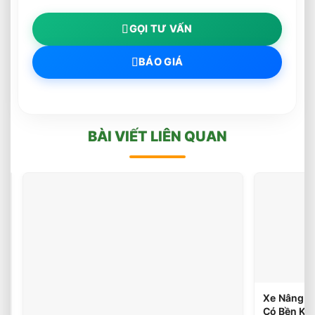
GỌI TƯ VẤN
BÁO GIÁ
BÀI VIẾT LIÊN QUAN
Xe
Nâng
Điện
(46
votes)
Reach
Truck
1.8
Tấn
Lựa
Chọn
Xe Nâng D
Tối
Có Bền Kh