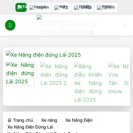
Bỏ
English
中文
日本語
한국어
qua
nội
dung
Trang chủ
Xe nâng
Xe Nâng Điện
Xe Nâng Điện Đứng Lái