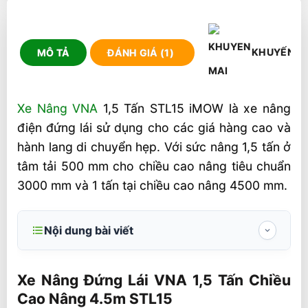
KHUYẾN M
MÔ TẢ
ĐÁNH GIÁ (1)
Xe Nâng VNA
1,5 Tấn STL15 iMOW là xe nâng
điện đứng lái sử dụng cho các giá hàng cao và
hành lang di chuyển hẹp. Với sức nâng 1,5 tấn ở
tâm tải 500 mm cho chiều cao nâng tiêu chuẩn
3000 mm và 1 tấn tại chiều cao nâng 4500 mm.
Nội dung bài viết
Xe Nâng Đứng Lái VNA 1,5 Tấn Chiều Cao
Nâng 4.5m STL15
Xe Nâng Đứng Lái VNA 1,5 Tấn Chiều
Cao Nâng 4.5m STL15
Thiết kế tối ưu