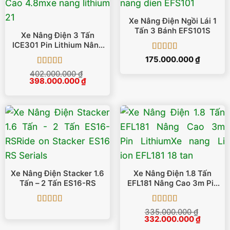
Xe Nâng Điện Ngồi Lái 1
Tấn 3 Bánh EFS101S
Xe Nâng Điện 3 Tấn
ICE301 Pin Lithium Nâng
Cao 4.8m
Được xếp
175.000.000
₫
hạng
5
5 sao
Được xếp
402.000.000
₫
Giá
Giá
398.000.000
hạng
5
5 sao
₫
gốc
hiện
là:
tại
402.000.000 ₫.
là:
398.000.000 ₫.
Xe Nâng Điện Stacker 1.6
Xe Nâng Điện 1.8 Tấn
Tấn – 2 Tấn ES16-RS
EFL181 Nâng Cao 3m Pin
Lithium
Được xếp
Được xếp
335.000.000
₫
Giá
Giá
hạng
5
5 sao
332.000.000
hạng
5
5 sao
₫
gốc
hiện