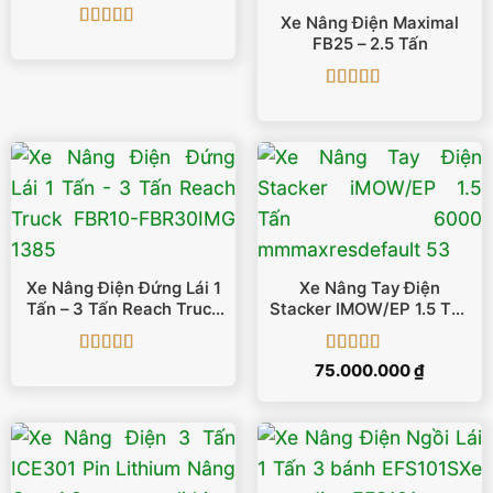
ESC1M25-F
Xe Nâng Điện Maximal
Được xếp
FB25 – 2.5 Tấn
hạng
5
5 sao
Được xếp
hạng
5
5 sao
Xe Nâng Điện Đứng Lái 1
Xe Nâng Tay Điện
Tấn – 3 Tấn Reach Truck
Stacker IMOW/EP 1.5 Tấn
FBR10-FBR30
6000 Mm
Được xếp
Được xếp
75.000.000
₫
hạng
5
5 sao
hạng
5
5 sao