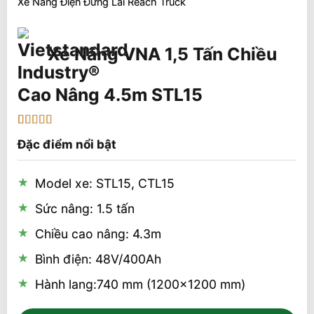
Xe Nâng Điện Đứng Lái Reach Truck
Xe Nâng VNA 1,5 Tấn Chiều
Cao Nâng 4.5m STL15
5
1
trên 5 dựa
Đặc điểm nổi bật
trên
đánh
giá
Model xe: STL15, CTL15
Sức nâng: 1.5 tấn
Chiều cao nâng: 4.3m
Bình điện: 48V/400Ah
Hành lang:740 mm (1200×1200 mm)