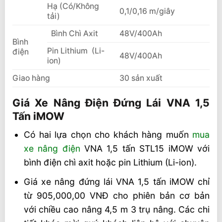
Hạ (Có/Không
0,1/0,16 m/giây
tải)
Bình Chì Axit
48V/400Ah
Bình
Pin Lithium (Li-
điện
48V/400Ah
ion)
Giao hàng
30 sản xuất
Giá Xe Nâng Điện Đứng Lái VNA 1,5
Tấn iMOW
Có hai lựa chọn cho khách hàng muốn
mua
xe nâng điện
VNA 1,5 tấn STL15 iMOW với
bình điện chì axit hoặc pin Lithium (Li-ion).
Giá xe nâng đứng lái VNA 1,5 tấn iMOW chỉ
từ 905,000,00 VNĐ cho phiên bản cơ bản
với chiều cao nâng 4,5 m 3 trụ nâng. Các chi