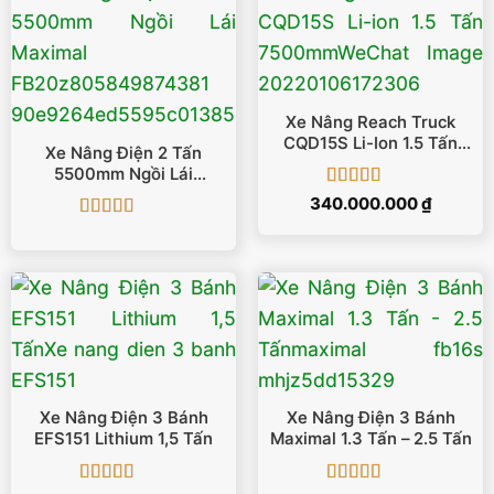
Xe Nâng Reach Truck
CQD15S Li-Ion 1.5 Tấn
Xe Nâng Điện 2 Tấn
7500mm
5500mm Ngồi Lái
Maximal FB20
Được xếp
340.000.000
₫
hạng
5
5 sao
Được xếp
hạng
4.93
5
sao
Xe Nâng Điện 3 Bánh
Xe Nâng Điện 3 Bánh
EFS151 Lithium 1,5 Tấn
Maximal 1.3 Tấn – 2.5 Tấn