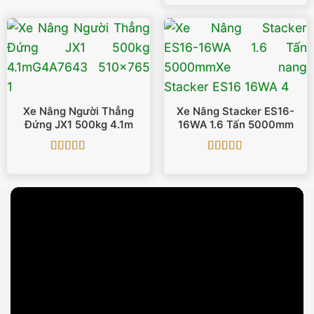
là:
tại
335.000.000 ₫.
là:
332.000
Xe Nâng Người Thẳng
Xe Nâng Stacker ES16-
Đứng JX1 500kg 4.1m
16WA 1.6 Tấn 5000mm
Được xếp
Được xếp
hạng
5
5 sao
hạng
5
5 sao