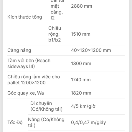
dài tới
mặt
2880 mm
càng,
Kích thước tổng
I2
Chiều
rộng,
1510 mm
b1/b2
Càng nâng
40x120x1200 mm
Tầm với bên (Reach
1300 mm
sideways I4)
Chiều rộng làm việc cho
1740 mm
pallet 1200×1200
Góc quay xe, Wa
1820 mm
Di chuyển
4/5 km/giờ
(Có/Không tải)
Nâng (Có/Không
Tốc Độ
0,4/0,47 m/giây
tải)