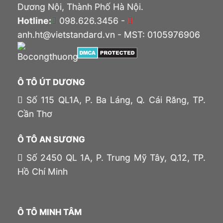
Dương Nội, Thành Phố Hà Nội.
Hotline:
098.626.3456 -
anh.ht@vietstandard.vn - MST: 0105976906
Ô TÔ ÚT DƯƠNG
Số 115 QL1A, P. Ba Láng, Q. Cái Răng, TP.
Cần Thơ
Ô TÔ AN SƯƠNG
Số 2450 QL 1A, P. Trung Mỹ Tây, Q.12, TP.
Hồ Chí Minh
Ô TÔ MINH TÂM