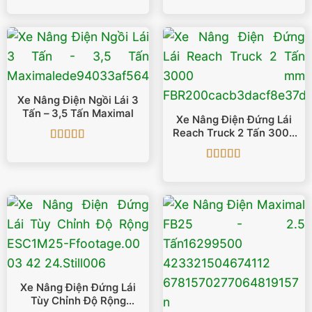
Được xếp
Được xếp
hạng
5
5 sao
hạng
5
5 sao
Xe Nâng Điện Ngồi Lái 3
Tấn – 3,5 Tấn Maximal
Xe Nâng Điện Đứng Lái
Reach Truck 2 Tấn 3000
Mm FBR20
Được xếp
hạng
5
5 sao
Được xếp
hạng
5
5 sao
Xe Nâng Điện Đứng Lái
Tùy Chỉnh Độ Rộng