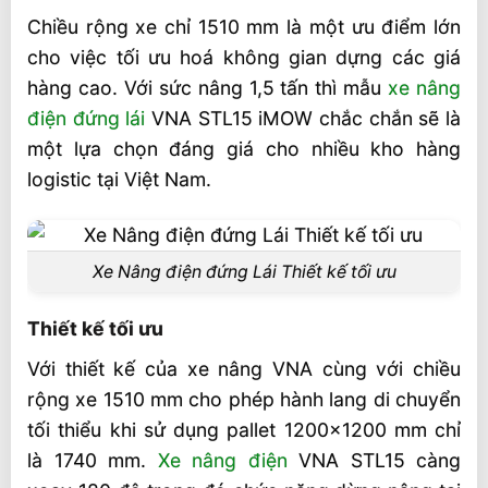
Chiều rộng xe chỉ 1510 mm là một ưu điểm lớn
Thông Số Kỹ Thuật Xe Nâng Điện Đứng Lái
cho việc tối ưu hoá không gian dựng các giá
VNA 1,5 Tấn
hàng cao. Với sức nâng 1,5 tấn thì mẫu
xe nâng
Giá Xe Nâng Điện Đứng Lái VNA 1,5 Tấn
điện đứng lái
VNA STL15 iMOW chắc chắn sẽ là
iMOW
một lựa chọn đáng giá cho nhiều kho hàng
Thông Tin Tham Khảo Xe Nâng Điện
logistic tại Việt Nam.
Đứng Lái VNA 1,5 Tấn
Xe Nâng điện đứng Lái Thiết kế tối ưu
Thiết kế tối ưu
Với thiết kế của xe nâng VNA cùng với chiều
rộng xe 1510 mm cho phép hành lang di chuyển
tối thiểu khi sử dụng pallet 1200×1200 mm chỉ
là 1740 mm.
Xe nâng điện
VNA STL15 càng