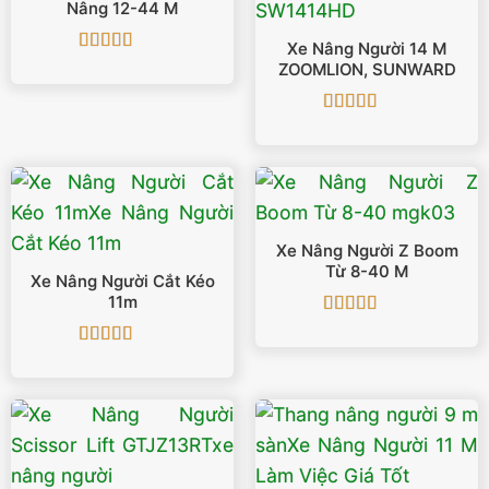
Nâng 12-44 M
Xe Nâng Người 14 M
Được xếp
ZOOMLION, SUNWARD
hạng
4.5
5
sao
Được xếp
hạng
5
5 sao
Xe Nâng Người Z Boom
Từ 8-40 M
Xe Nâng Người Cắt Kéo
11m
Được xếp
hạng
5
5 sao
Được xếp
hạng
5
5 sao