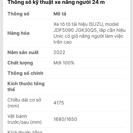
Thông số kỹ thuật xe nâng người 24 m
Ảnh xe nâng người
Liên hệ mua sản phẩm
Thông số
Mô tả
Xe tô tô tải hiệu ISUZU, model
JDF5090 JGK30Q5, lắp cần hiệu
Hàng hóa
Unic có giỏ nâng người làm việc
trên cao
Năm sản xuất
2022
Chất lượng
Mới 100%
Thông số chính
Kích thước tổng
thể
Chiều dài cơ sở
4175
(mm)
Vệt bánh
1680/1650
trước/sau (mm)
Kích thước tổng