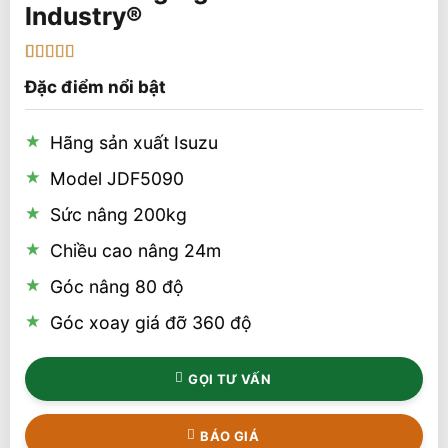
5
1
trên 5 dựa
Đặc điểm nổi bật
trên
đánh
giá
Hãng sản xuất Isuzu
Model JDF5090
Sức nâng 200kg
Chiều cao nâng 24m
Góc nâng 80 độ
Góc xoay giá đỡ 360 độ
GỌI TƯ VẤN
BÁO GIÁ