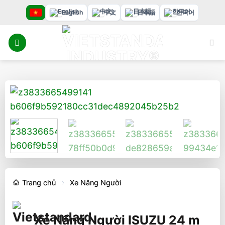
Bỏ
English
中文
日本語
한국어
qua
nội
dung
Trang chủ
Xe Nâng Người
Xe Nâng Người ISUZU 24 m