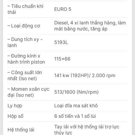
– Tiêu chuẩn khí
EURO 5
thải
Diesel, 4 xi lanh thẳng hàng, làm
– Loại động cơ
mát bằng nước, tăng áp
– Dung tích xy -
5193L
lanh
– Đường kính x
115×66
hành trình piston
– Công suất lớn
141 kw (192HP)/ 2.000 rpm
nhất (Iso net)
– Momen xoắn cực
513/1600 (Nm/rpm)
đại (Iso net)
Ly hợp
Loại đĩa ma sát khô
Hộp số
6 số tiến và 1 số lùi
Tay lái với hệ thống lái trợ lực
Hệ thống lái
thủy lực