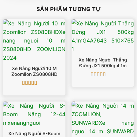
SẢN PHẨM TƯƠNG TỰ
Xe Nâng Người Thẳng
Đứng JX1 500kg 4.1m
Xe Nâng Người 10 M
Zoomlion ZS0808HD
Được xếp
hạng
5
5 sao
Được xếp
hạng
5
5 sao
Xe Nâng Người S-Boom