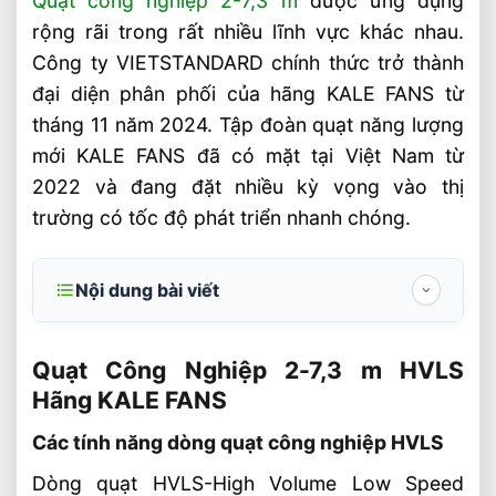
Quạt công nghiệp 2-7,3 m
được ứng dụng
rộng rãi trong rất nhiều lĩnh vực khác nhau.
Công ty VIETSTANDARD chính thức trở thành
đại diện phân phối của hãng KALE FANS từ
tháng 11 năm 2024. Tập đoàn quạt năng lượng
mới KALE FANS đã có mặt tại Việt Nam từ
2022 và đang đặt nhiều kỳ vọng vào thị
trường có tốc độ phát triển nhanh chóng.
Nội dung bài viết
Quạt Công Nghiệp 2-7,3 m HVLS Hãng
KALE FANS
Quạt Công Nghiệp 2-7,3 m HVLS
Hãng KALE FANS
Các tính năng dòng quạt công nghiệp
HVLS
Các tính năng dòng quạt công nghiệp HVLS
Giới thiệu về tập đoàn quạt công nghiệp
Dòng quạt HVLS-High Volume Low Speed