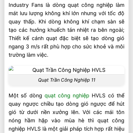
KALE FANS
Industry Fans là dòng quạt công nghiệp làm
Các dòng quạt công nghiệp KALE Fan
mát lưu lượng không khí lớn nhưng với tốc độ
quay thấp. Khi dòng không khí chạm sàn sẽ
Quạt công nghiệp lớn (large industry fan)
tạo các hướng khuếch tán nhiệt ra bên ngoài;
Quạt trần thương mại
Thiết kế cánh quạt đặc biệt sẽ tạo dòng gió
Quạt treo tường AIRFREE
ngang 3 m/s rất phù hợp cho sức khoẻ và môi
trường làm việc.
Ưu điểm quạt công nghiệp HVLS (HVLS
industry fans)
Tư vấn quạt công nghiệp 2-7,3 m
Quạt Trần Công Nghiệp 11
Bài Viết Liên Quan
Chọn Tải Trọng Xe Nâng Điện Theo
Một số dòng
quạt công nghiệp
HVLS có thể
Trọng Lượng Thực Tế
quay ngược chiều tạo dòng gió ngược để hút
Chọn Xe Nâng Điện Theo Ngành Phù
gió từ dưới nền xưởng lên. Với các mái tôn
Hợp Từng Ứng Dụng
nóng hầm hập vào mùa hè thì quạt công
Chọn Xe Nâng Điện Phù Hợp Theo Từng
nghiệp HVLS là một giải pháp tích hợp rất hiệu
Loại Pallet Tối Ưu Nhất