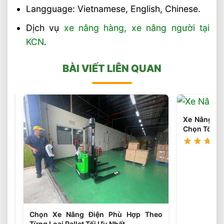
Langguage: Vietnamese, English, Chinese.
Dịch vụ
xe nâng hàng, xe nâng người tại
KCN
.
BÀI VIẾT LIÊN QUAN
Xe Nâng Điệ
Chọn Tối Ưu
Chọn
Tải
Chọn Xe Nâng Điện Phù Hợp Theo
Trọng
(46
Từng Loại Pallet Tối Ưu Nhất