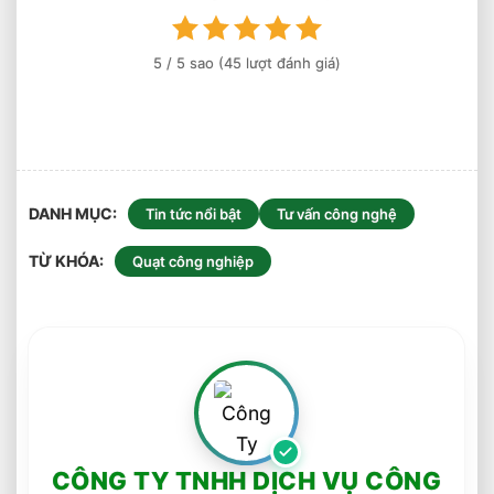
Dụng
5
/ 5 sao (
45
lượt đánh giá)
DANH MỤC
Tin tức nổi bật
Tư vấn công nghệ
TỪ KHÓA
Quạt công nghiệp
CÔNG TY TNHH DỊCH VỤ CÔNG