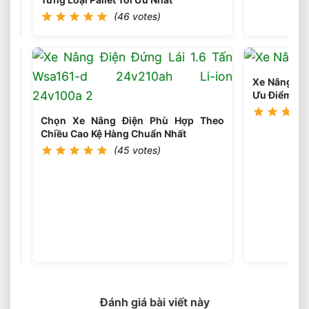
votes)
Xe
(46 votes)
Nâng
Điện
Theo
Trọng
Lượng
Xe Nâng Dầu
Thực
Ưu Điểm Gì
Tế
Chọn Xe Nâng Điện Phù Hợp Theo
Chiều Cao Kệ Hàng Chuẩn Nhất
(45 votes)
Chọn
Xe
Nâng
(46
votes)
Điện
Theo
Ngành
Phù
Hợp
Từng
Ứng
Đánh giá bài viết này