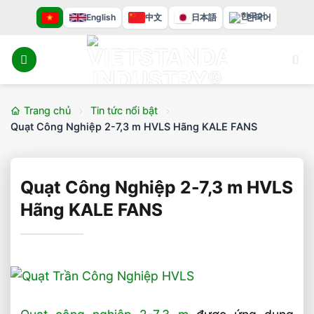
Bỏ
English
中文
日本語
한국어
qua
nội
dung
Trang chủ
Tin tức nổi bật
Quạt Công Nghiệp 2-7,3 m HVLS Hãng KALE FANS
Quạt Công Nghiệp 2-7,3 m HVLS
Hãng KALE FANS