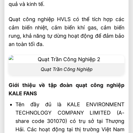
quả và kinh tế.
Chọn Xe Nâng Điện Phù Hợp Theo Chiều
Cao Kệ Hàng Chuẩn Nhất
Quạt công nghiệp HVLS có thể tích hợp các
Xe Nâng Điện Reach Truck 1.8 Tấn Lựa
cảm biến nhiệt, cảm biến khí gas, cảm biến
Chọn Tối Ưu Cho Logistics
rung, khả năng tự dừng hoạt động để đảm bảo
Xe Nâng Dầu 3.5 Tấn Động Cơ Isuzu Có
an toàn tối đa.
Ưu Điểm Gì
Xe Nâng Điện Stacker Đứng Lái 1.5 Tấn
Nâng Cao 3–5m Có Đáng Đầu Tư?
Quạt Trần Công Nghiệp
Xe Nâng Điện Reach Truck 1.5 Tấn Nâng
Cao 8–12m Cho Kho Kệ Cao
Giới thiệu về tập đoàn quạt công nghiệp
KALE FANS
Tên đầy đủ là KALE ENVIRONMENT
TECHNOLOGY COMPANY LIMITED (A-
share code 301070) có trụ sở tại Thượng
Hải. Các hoạt động tại thị trường Việt Nam