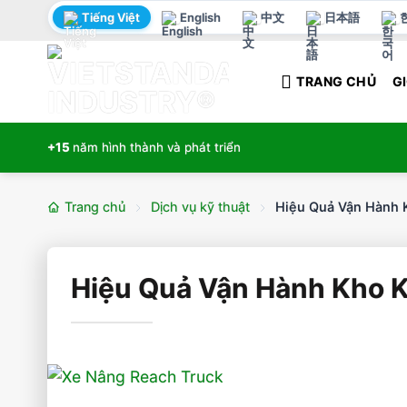
Bỏ
Tiếng Việt
English
中文
日本語
qua
nội
TRANG CHỦ
GI
dung
+15
năm hình thành và phát triển
Trang chủ
Dịch vụ kỹ thuật
Hiệu Quả Vận Hành 
Hiệu Quả Vận Hành Kho 