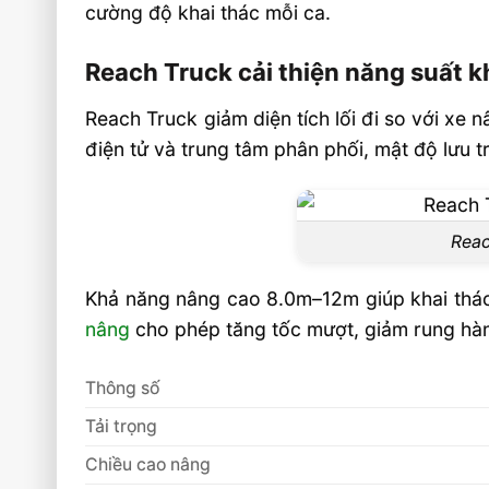
cường độ khai thác mỗi ca.
Nên chọn pin Lithium hay ắc quy ch
Truck?
Reach Truck cải thiện năng suất 
Chiều cao nâng nào là hợp lý cho kho ti
Reach Truck giảm diện tích lối đi so với xe nâ
Video: Hiệu Quả Vận Hành Kho Khi Sử D
điện tử và trung tâm phân phối, mật độ lưu tr
Reach Truck
Liên hệ mua sản phẩm
Reac
Khả năng nâng cao 8.0m–12m giúp khai thác 
nâng
cho phép tăng tốc mượt, giảm rung hàng
Thông số
Tải trọng
Chiều cao nâng