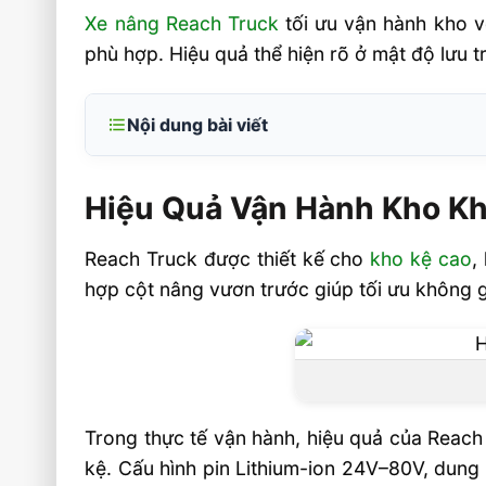
Xe nâng Reach Truck
tối ưu vận hành kho v
phù hợp. Hiệu quả thể hiện rõ ở mật độ lưu t
Nội dung bài viết
Hiệu Quả Vận Hành Kho Khi Sử Dụng Xe
Truck
Hiệu Quả Vận Hành Kho Kh
Reach Truck cải thiện năng suất kho như
Reach Truck được thiết kế cho
kho kệ cao
,
Tiêu chí chọn Reach Truck theo nhu cầu
hợp cột nâng vươn trước giúp tối ưu không g
Giải pháp chọn Reach Truck phù hợp tại V
Doanh nghiệp nên ưu tiên cấu hình nào?
Câu hỏi thường gặp về hiệu quả vận hành
dụng xe nâng Reach Truck FAQ
Trong thực tế vận hành, hiệu quả của Reach 
Reach Truck phù hợp kho nào nhất?
kệ. Cấu hình pin Lithium-ion 24V–80V, du