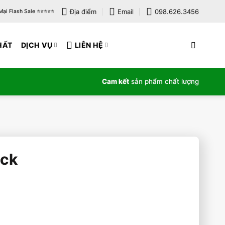
Địa điểm
Email
098.626.3456
i Flash Sale ⭐️⭐️⭐️⭐️⭐️
HẤT
DỊCH VỤ
LIÊN HỆ
Cam kết
sản phẩm chất lượng
uck