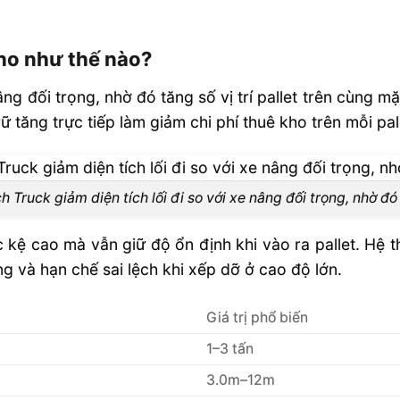
ì cho Reach
kho như thế nào?
êu chuẩn?
ng đối trọng, nhờ đó tăng số vị trí pallet trên cùng mặ
ụng Xe Nâng
ữ tăng trực tiếp làm giảm chi phí thuê kho trên mỗi pal
h Truck giảm diện tích lối đi so với xe nâng đối trọng, nhờ đó
kệ cao mà vẫn giữ độ ổn định khi vào ra pallet. Hệ t
 và hạn chế sai lệch khi xếp dỡ ở cao độ lớn.
Giá trị phổ biến
1–3 tấn
3.0m–12m