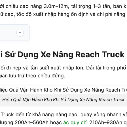
ới chiều cao nâng 3.0m–12m, tải trọng 1–3 tấn, bán k
rữ cao, tốc độ xuất nhập hàng ổn định và chi phí năng 
 Nâng Reach
i Sử Dụng Xe Nâng Reach Truck
 thế nào?
 lối đi hẹp và tần suất xuất nhập lớn. Dải tải trọng p
 kho hàng
ian lưu trữ theo chiều đứng.
ietstandard
Hiệu Quả Vận Hành Kho Khi Sử Dụng Xe Nâng Reach Truck
 kho khi sử
Truck đến từ khả năng nâng cao, quay vòng nhanh và k
ng lượng 200Ah–560Ah hoặc
ắc quy chì
210Ah–930Ah quyế