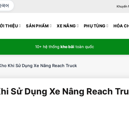
한국어
Khuyến Mạ
ỚI THIỆU
SẢN PHẨM
XE NÂNG
PHỤ TÙNG
HÓA C
10+ hệ thống
kho bãi
toàn quốc
Kho Khi Sử Dụng Xe Nâng Reach Truck
Khi Sử Dụng Xe Nâng Reach Tr