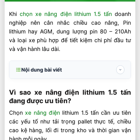
Khi
chọn xe nâng điện lithium 1.5 tấn
doanh
nghiệp nên cân nhắc chiều cao nâng, Pin
lithium hay AGM, dung lượng pin 80 – 210Ah
và loại xe phù hợp để tiết kiệm chi phí đầu tư
và vận hành lâu dài.
Nội dung bài viết
Vì sao xe nâng điện lithium 1.5 tấn đang
được ưu tiên?
Vì sao xe nâng điện lithium 1.5 tấn
đang được ưu tiên?
Những thông số kỹ thuật cần kiểm tra
trước khi mua
Chọn
xe nâng điện
lithium 1.5 tấn cần ưu tiên
các yếu tố như tải trọng pallet thực tế, chiều
Cách chọn xe nâng điện lithium 1.5 tấn tiết
kiệm chi phí
cao kệ hàng, lối đi trong kho và thời gian vận
hành mỗi ngày.