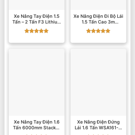
Xe Nâng Tay Điện 1.5
Xe Nâng Điện Đi Bộ Lái
Tấn – 2 Tấn F3 Lithium
1.5 Tấn Cao 3m
24V/20Ah
LWS15-30 2 Mast
Được xếp
Được xếp
hạng
5
5
hạng
5
5
sao
sao
Xe Nâng Tay Điện 1.6
Xe Nâng Điện Đứng
Tấn 6000mm Stacker
Lái 1.6 Tấn WSA161-D
WSA161 EP
24V210Ah Li-Ion