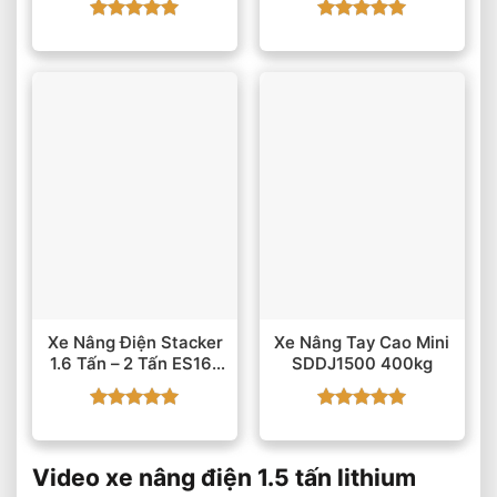
24V100A
Được xếp
Được xếp
hạng
5
5
hạng
5
5
sao
sao
Xe Nâng Điện Stacker
Xe Nâng Tay Cao Mini
1.6 Tấn – 2 Tấn ES16-
SDDJ1500 400kg
RS
Được xếp
Được xếp
hạng
5
5
hạng
5
5
sao
sao
Video xe nâng điện 1.5 tấn lithium