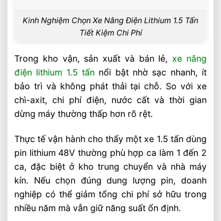
Bài Viết Liên Quan
Kinh Nghiệm Chọn Xe Nâng Điện Lithium 1.5 Tấn
Xe Nâng Điện Reach Truck 1.8 Tấn Lựa
Chọn Tối Ưu Cho Logistics
Tiết Kiệm Chi Phí
Xe Nâng Dầu 3.5 Tấn Động Cơ Isuzu Có
Trong kho vận, sản xuất và bán lẻ,
xe nâng
Ưu Điểm Gì
điện lithium 1.5 tấn
nổi bật nhờ sạc nhanh, ít
Xe Nâng Điện Stacker Đứng Lái 1.5 Tấn
Nâng Cao 3–5m Có Đáng Đầu Tư?
bảo trì và không phát thải tại chỗ. So với xe
chì-axit, chi phí điện, nước cất và thời gian
Xe Nâng Điện Reach Truck 1.5 Tấn Nâng
Cao 8–12m Cho Kho Kệ Cao
dừng máy thường thấp hơn rõ rệt.
Xe Nâng Dầu 3.5 Tấn Động Cơ Mitsubishi
Có Bền Không
Thực tế vận hành cho thấy một xe 1.5 tấn dùng
pin lithium 48V thường phù hợp ca làm 1 đến 2
Giải Pháp Xe Nâng Điện Đứng Lái 1.8 Tấn
Cho Kệ Cao Trên 6m
ca, đặc biệt ở kho trung chuyển và nhà máy
kín. Nếu chọn đúng dung lượng pin, doanh
Xe Nâng Điện Đứng Lái 2 Tấn Có Phù
Hợp Với Kho Công Nghiệp?
nghiệp có thể giảm tổng chi phí sở hữu trong
Xe Nâng Điện Đứng Lái 1.8 Tấn Pin
nhiều năm mà vẫn giữ năng suất ổn định.
Lithium 48V Có Ưu Điểm Gì