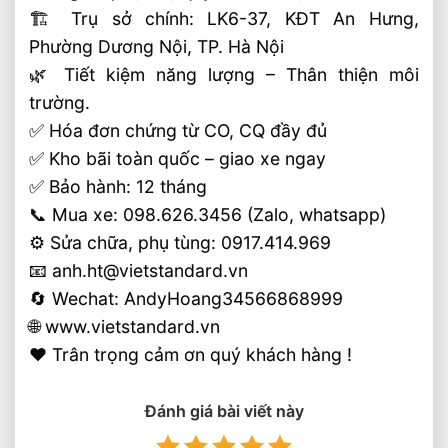
🏗 Trụ sở chính: LK6-37, KĐT An Hưng,
Phường Dương Nội, TP. Hà Nội
🌿 Tiết kiệm năng lượng – Thân thiện môi
trường.
✅ Hóa đơn chứng từ CO, CQ đầy đủ
✅ Kho bãi toàn quốc – giao xe ngay
✅ Bảo hành: 12 tháng
📞 Mua xe: 098.626.3456 (Zalo, whatsapp)
⚙️ Sửa chữa, phụ tùng: 0917.414.969
📧 anh.ht@vietstandard.vn
🔄 Wechat: AndyHoang34566868999
🌐 www.vietstandard.vn
❤️ Trân trọng cảm ơn quý khách hàng !
Đánh giá bài viết này