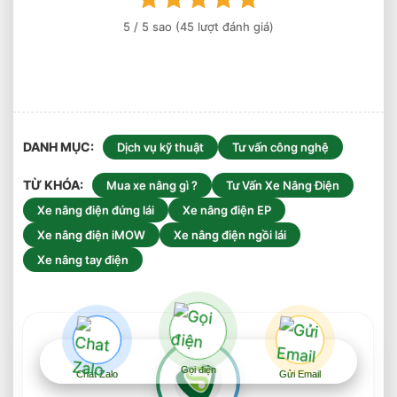
5
/ 5 sao (
45
lượt đánh giá)
DANH MỤC
Dịch vụ kỹ thuật
Tư vấn công nghệ
TỪ KHÓA
Mua xe nâng gì ?
Tư Vấn Xe Nâng Điện
Xe nâng điện đứng lái
Xe nâng điện EP
Xe nâng điện iMOW
Xe nâng điện ngồi lái
Xe nâng tay điện
Gọi điện
Chat Zalo
Gửi Email