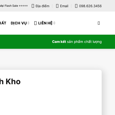
Địa điểm
Email
098.626.3456
i Flash Sale ⭐️⭐️⭐️⭐️⭐️
HẤT
DỊCH VỤ
LIÊN HỆ
Cam kết
sản phẩm chất lượng
nh Kho