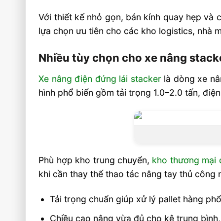
Xe nâng tay điện stacker có thay thế 
Với thiết kế nhỏ gọn, bán kính quay hẹp và 
nâng tay cơ không?
lựa chọn ưu tiên cho các kho logistics, nhà 
Xe nâng tay điện stacker có dùng đượ
Nhiều tùy chọn cho xe nâng stack
lạnh không?
Xe nâng tay điện stacker nên chọn tả
Xe nâng điện đứng lái stacker
là dòng xe nân
nhiêu?
hình phổ biến gồm tải trọng 1.0–2.0 tấn, đi
Video xe nâng tay điện stacker iM
Vietstandard
Liên hệ mua sản phẩm
Phù hợp kho trung chuyển,
kho thương mại 
khi cần thay thế thao tác nâng tay thủ công 
Tải trọng chuẩn giúp xử lý pallet hàng phổ
Chiều cao nâng vừa đủ cho kệ trung bình, 