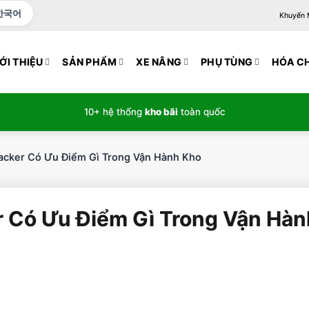
한국어
Khuyến Mạ
ỚI THIỆU
SẢN PHẨM
XE NÂNG
PHỤ TÙNG
HÓA C
10+ hệ thống
kho bãi
toàn quốc
tacker Có Ưu Điểm Gì Trong Vận Hành Kho
r Có Ưu Điểm Gì Trong Vận Hà