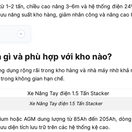
 từ 1–2 tấn, chiều cao nâng 3–6m và hệ thống điện 2
ưu năng suất kho hàng, giảm nhân công và nâng cao hi
hợp với kho
à gì và phù hợp với kho nào?
 dụng rộng rãi trong kho hàng và nhà máy nhờ khả năn
tacker trong
t trong không gian hạn chế.
MOW/EP
Xe Nâng Tay điện 1.5 Tấn Stacker
úng nhu cầu
thium hoặc AGM dung lượng từ 85Ah đến 205Ah, dòng 
tacker trong
ưu diện tích lưu trữ trên các hệ thống kệ cao.