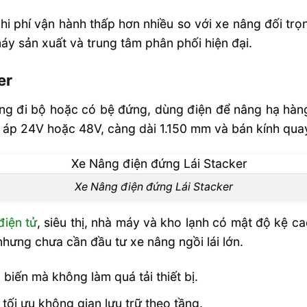
hoàn toàn xe
chi phí vận hành thấp hơn nhiều so với xe nâng đối trọ
máy sản xuất và trung tâm phân phối hiện đại.
c trong kho
er
i trọng bao
g đi bộ hoặc có bệ đứng, dùng điện để nâng hạ hàng v
ện áp 24V hoặc 48V, càng dài 1.150 mm và bán kính qua
OW/EP tại
Xe Nâng điện đứng Lái Stacker
điện tử
, siêu thị, nhà máy và kho lạnh có mật độ kệ c
nhưng chưa cần đầu tư xe nâng ngồi lái lớn.
 biến mà không làm quá tải thiết bị.
tối ưu không gian lưu trữ theo tầng.