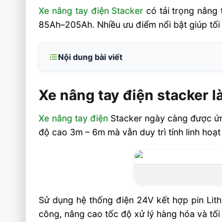
Xe nâng tay điện Stacker
có tải trọng nâng
85Ah–205Ah. Nhiều ưu điểm nổi bật giúp tối 
Nội dung bài viết
Xe nâng tay điện stacker là gì và phù 
nào?
Xe nâng tay điện stacker l
Nhiều tùy chọn cho xe nâng stacker
Xe nâng tay điện
Stacker ngày càng được ứng
Ưu điểm nổi bật của xe nâng tay điện s
độ cao 3m – 6m mà vẫn duy trì tính linh hoạ
vận hành kho
Giá Xe Nâng Tay Điện Stacker đứng lái i
Cách chọn xe nâng tay điện stacker đ
thực tế
Sử dụng hệ thống điện 24V kết hợp pin Li
Câu hỏi thường gặp về Xe nâng tay điện s
công, nâng cao tốc độ xử lý hàng hóa và tối 
vận hành kho FAQ