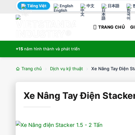
Bỏ
Tiếng Việt
English
中文
日本語
qua
nội
TRANG CHỦ
GI
dung
+15
năm hình thành và phát triển
Trang chủ
Dịch vụ kỹ thuật
Xe Nâng Tay Điện S
Xe Nâng Tay Điện Stacke