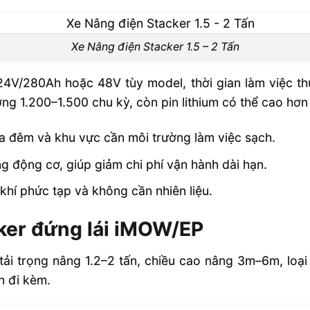
Xe Nâng điện Stacker 1.5 – 2 Tấn
4V/280Ah hoặc 48V tùy model, thời gian làm việc th
ường 1.200–1.500 chu kỳ, còn pin lithium có thể cao hơ
ca đêm và khu vực cần môi trường làm việc sạch.
ng động cơ, giúp giảm chi phí vận hành dài hạn.
ơ khí phức tạp và không cần nhiên liệu.
ker đứng lái iMOW/EP
ải trọng nâng 1.2–2 tấn, chiều cao nâng 3m–6m, loại 
n đi kèm.